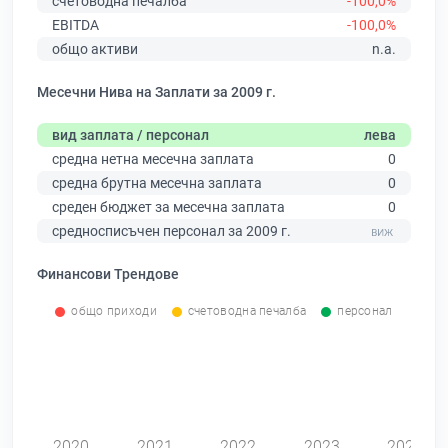
счетоводна печалба
-100,0%
EBITDA
-100,0%
общо активи
n.a.
Месечни Нива на Заплати за 2009 г.
вид заплата / персонал
лева
средна нетна месечна заплата
0
средна брутна месечна заплата
0
среден бюджет за месечна заплата
0
средносписъчен персонал за 2009 г.
Финансови Трендове
общо приходи
счетоводна печалба
персонал
0
2020
2021
2022
2023
2024