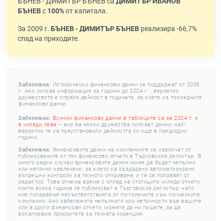
БЪНЕВ - ДИМИТЪР БЪНЕВ са
ДИМИТЪР ИВАНОВ
БЪНЕВ
с
100%
от капитала.
За 2009 г.
БЪНЕВ - ДИМИТЪР БЪНЕВ
реализира -66,7%
спад на приходите.
Забележка:
Исторически финансови данни се поддържат от 2008
г. Ако липсва информация за години до 2024 г. , вероятно
дружеството е спряло дейност в годината, за която са последните
финансови данни.
Забележка:
Всички финансови данни в таблиците са за 2024 г. и
в хиляди лева
– ако за някои дружества липсват данни, най-
вероятно те са преустановили дейността си още в предходни
години.
Забележка:
Финансовите данни на компаниите се извличат от
публикуваните от тях финансови отчети в Търговския регистър. В
много редки случаи финансовите данни може да бъдат непълни
или неточно извлечени, за което са създадени автоматизирани
вътрешни контроли за тяхното откриване, и те се поправят от
редактор. Това отнема време с оглед на стотиците хиляди отчети,
които всяка година се публикуват в Търговския регистър, като
ние поправяме несъответствията от по-големите към по-малките
компании. Ако забележите непълноти или неточности във вашите
или в други финансови отчети, можете да ни пишете, за да
ескалираме приоритета за тяхната корекция.