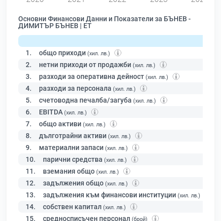
Основни Финансови Данни и Показатели за БЪНЕВ -
ДИМИТЪР БЪНЕВ | ЕТ
1.
общо приходи
(хил. лв.)
2.
нетни приходи от продажби
(хил. лв.)
3.
разходи за оперативна дейност
(хил. лв.)
4.
разходи за персонала
(хил. лв.)
5.
счетоводна печалба/загуба
(хил. лв.)
6.
EBITDA
(хил. лв.)
7.
общо активи
(хил. лв.)
8.
дълготрайни активи
(хил. лв.)
9.
материални запаси
(хил. лв.)
10.
парични средства
(хил. лв.)
11.
вземания общо
(хил. лв.)
12.
задължения общо
(хил. лв.)
13.
задължения към финансови институции
(хил. лв.)
14.
собствен капитал
(хил. лв.)
15.
средносписъчен персонал
(брой)