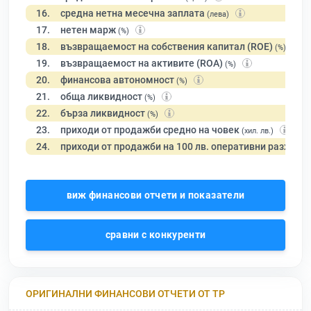
16.
средна нетна месечна заплата
(лева)
17.
нетен марж
(%)
18.
възвращаемост на собствения капитал (ROE)
(%)
19.
възвращаемост на активите (ROA)
(%)
20.
финансова автономност
(%)
21.
обща ликвидност
(%)
22.
бърза ликвидност
(%)
23.
приходи от продажби средно на човек
(хил. лв.)
24.
приходи от продажби на 100 лв. оперативни разходи
виж финансови отчети и показатели
сравни с конкуренти
ОРИГИНАЛНИ ФИНАНСОВИ ОТЧЕТИ ОТ ТР