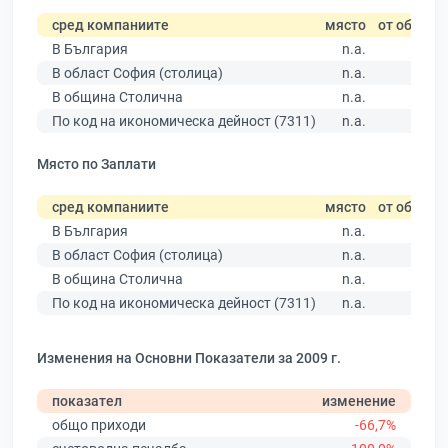
сред компаниите
място
от общо
В България
n.a.
В област София (столица)
n.a.
В община Столична
n.a.
По код на икономическа дейност (7311)
n.a.
Място по Заплати
сред компаниите
място
от общо
В България
n.a.
В област София (столица)
n.a.
В община Столична
n.a.
По код на икономическа дейност (7311)
n.a.
Изменения на Основни Показатели за 2009 г.
показател
изменение
общо приходи
-66,7%