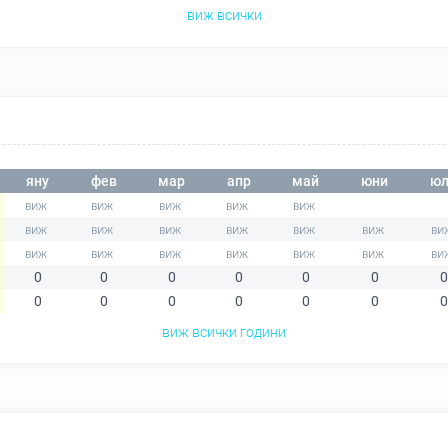
виж всички
яну
фев
мар
апр
май
юни
юл
0
0
0
0
0
0
0
0
0
0
0
0
0
0
виж всички години