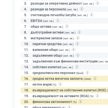
3.
разходи за оперативна дейност
(хил. лв.)
4.
разходи за персонала
(хил. лв.)
5.
счетоводна печалба/загуба
(хил. лв.)
6.
EBITDA
(хил. лв.)
7.
общо активи
(хил. лв.)
8.
дълготрайни активи
(хил. лв.)
9.
материални запаси
(хил. лв.)
10.
парични средства
(хил. лв.)
11.
вземания общо
(хил. лв.)
12.
задължения общо
(хил. лв.)
13.
задължения към финансови институции
(хил. лв
14.
собствен капитал
(хил. лв.)
15.
средносписъчен персонал
(брой)
16.
средна нетна месечна заплата
(лева)
17.
нетен марж
(%)
18.
възвращаемост на собствения капитал (ROE)
19.
възвращаемост на активите (ROA)
(%)
20.
финансова автономност
(%)
21.
обща ликвидност
(%)