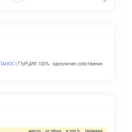
ПАНОС
| ГЪРЦИЯ 100% - едноличен собственик
място
от общо
в топ %
промяна