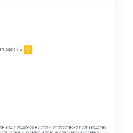
ап. офис 9 Б
тен вид; продажба на стоки от собствено производство;
ляб, хлебни изделия и пресни сладкарски изделия;