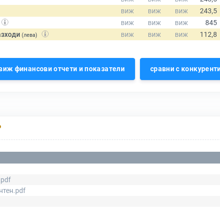
азходи
(лева)
виж финансови отчети и показатели
сравни с конкурент
Р
.pdf
нтен.pdf