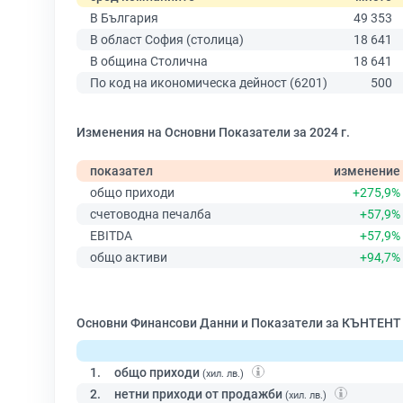
В България
49 353
В област София (столица)
18 641
В община Столична
18 641
По код на икономическа дейност (6201)
500
Изменения на Основни Показатели за 2024 г.
показател
изменение
общо приходи
+275,9%
счетоводна печалба
+57,9%
EBITDA
+57,9%
общо активи
+94,7%
Основни Финансови Данни и Показатели за КЪНТ
1.
общо приходи
(хил. лв.)
2.
нетни приходи от продажби
(хил. лв.)