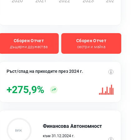
2020
2021
2022
2023
2024
Сборен Отчет
Сборен Отчет
дъщерни дружества
сестри и майка
Ръст/спад на приходите през 2024 г.
+275,9%
Финансова Автономност
към 31.12.2024 г.