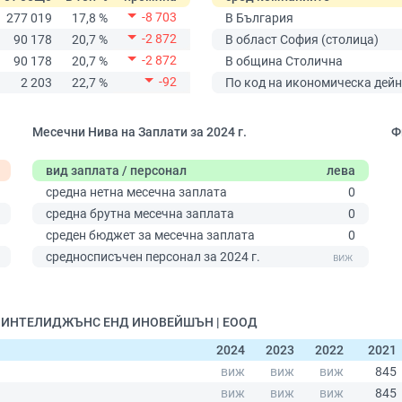
-8 703
277 019
17,8 %
В България
-2 872
90 178
20,7 %
В област София (столица)
-2 872
90 178
20,7 %
В община Столична
-92
2 203
22,7 %
По код на икономическа дейн
Месечни Нива на Заплати за 2024 г.
Ф
вид заплата / персонал
лева
средна нетна месечна заплата
0
средна брутна месечна заплата
0
среден бюджет за месечна заплата
0
0
средносписъчен персонал за 2024 г.
ЕНТ ИНТЕЛИДЖЪНС ЕНД ИНОВЕЙШЪН | ЕООД
2024
2023
2022
2021