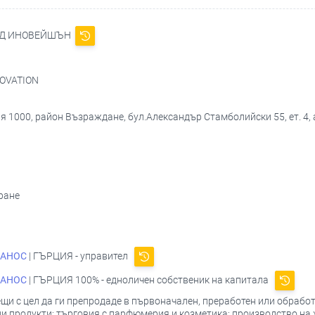
НД ИНОВЕЙШЪН
NOVATION
я 1000, район Възраждане, бул.Александър Стамболийски 55, ет. 4, 
ране
ПАНОС
| ГЪРЦИЯ - управител
ПАНОС
| ГЪРЦИЯ 100% - едноличен собственик на капитала
ещи с цел да ги препродаде в първоначален, преработен или обрабо
и продукти; търговия с парфюмерия и козметика; производство на х