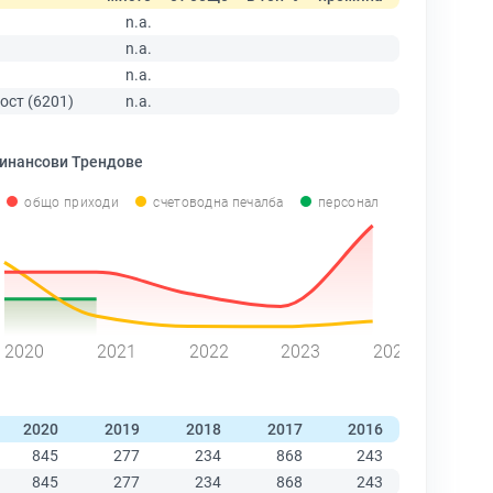
n.a.
n.a.
n.a.
ост (6201)
n.a.
инансови Трендове
общо приходи
счетоводна печалба
персонал
2020
2021
2022
2023
2024
2020
2019
2018
2017
2016