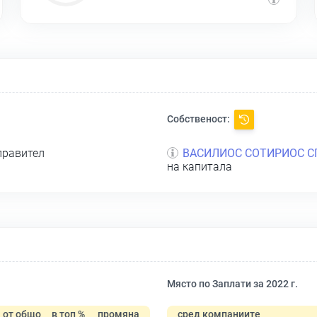
Собственост:
правител
ВАСИЛИОС СОТИРИОС С
на капитала
Място по Заплати за 2022 г.
от общо
в топ %
промяна
сред компаниите