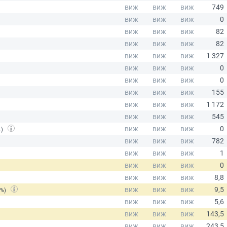
.)
(%)