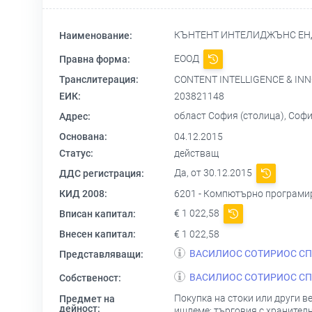
КЪНТЕНТ ИНТЕЛИДЖЪНС Е
Наименование:
ЕООД
Правна форма:
Транслитерация:
CONTENT INTELLIGENCE & IN
ЕИК:
203821148
област София (столица), Софи
Адрес:
Основана:
04.12.2015
Статус:
действащ
Да, от 30.12.2015
ДДС регистрация:
КИД 2008:
6201 - Компютърно програми
€ 1 022,58
Вписан капитал:
Внесен капитал:
€ 1 022,58
ВАСИЛИОС СОТИРИОС С
Представляващи:
ВАСИЛИОС СОТИРИОС С
Собственост:
Покупка на стоки или други в
Предмет на
дейност:
ишлеме; търговия с хранителн