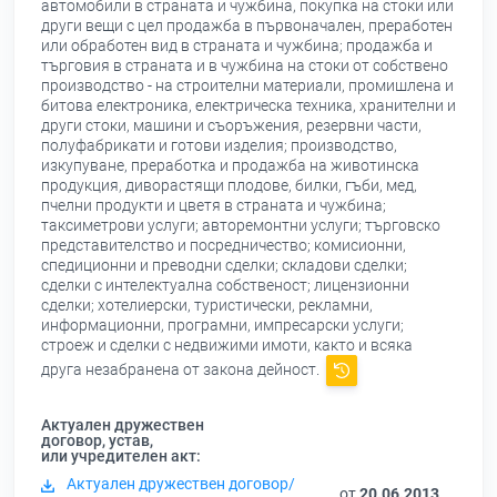
автомобили в страната и чужбина, покупка на стоки или
други вещи с цел продажба в първоначален, преработен
или обработен вид в страната и чужбина; продажба и
търговия в страната и в чужбина на стоки от собствено
производство - на строителни материали, промишлена и
битова електроника, електрическа техника, хранителни и
други стоки, машини и съоръжения, резервни части,
полуфабрикати и готови изделия; производство,
изкупуване, преработка и продажба на животинска
продукция, диворастящи плодове, билки, гъби, мед,
пчелни продукти и цветя в страната и чужбина;
таксиметрови услуги; авторемонтни услуги; търговско
представителство и посредничество; комисионни,
спедиционни и преводни сделки; складови сделки;
сделки с интелектуална собственост; лицензионни
сделки; хотелиерски, туристически, рекламни,
информационни, програмни, импресарски услуги;
строеж и сделки с недвижими имоти, както и всяка
друга незабранена от закона дейност.
Актуален дружествен
договор, устав,
или учредителен акт:
Актуален дружествен договор/
от
20.06.2013