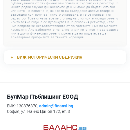
публикуваните от тях финансови отчети в Търговския регистър. В
много редки случаи финансовите данни може да бъдат непълни
или неточно извлечени, за което са създадени автоматизирани
вътрешни контроли за тяхното откриване, и те се поправят от
редактор. Това отнема време с оглед на стотиците хиляди отчети,
които всяка година се публикуват в Търговския регистър, като
ние поправяме несъответствията от по-големите към по-малките
компании. Ако забележите непълноти или неточности във вашите
или в други финансови отчети, можете да ни пишете, за да
ескалираме приоритета за тяхната корекция.
ВИЖ
ИСТОРИЧЕСКИ СЪДРУЖИЯ
БулМар Пъблишинг ЕООД
ЕИК: 130876370,
admin@finansi.bg
София, ул. Найчо Цанов 172, ет. 3