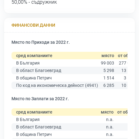
50,00% - съдружник
ФИНАНСОВИ ДАННИ
Място по Приходи за 2022 г.
сред компаниите
място
от общо
В България
99 003
277 019
В област Благоевград
5 298
13 529
В община Петрич
1 514
3 136
По код на икономическа дейност (4941)
6 285
10 330
Място по Заплати за 2022 г.
сред компаниите
място
от общо
В България
n.a.
В област Благоевград
n.a.
В община Петрич
n.a.