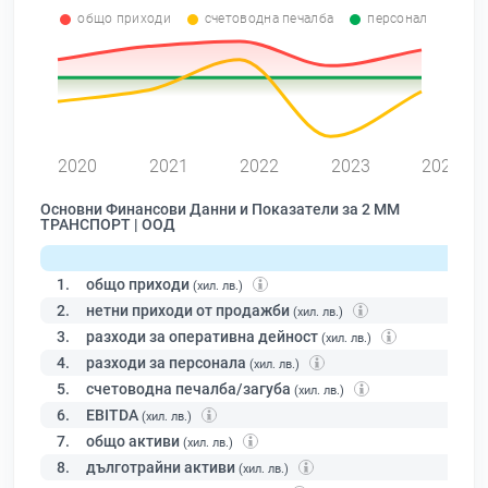
общо приходи
счетоводна печалба
персонал
2020
2021
2022
2023
2024
Основни Финансови Данни и Показатели за 2 ММ
ТРАНСПОРТ | ООД
1.
общо приходи
(хил. лв.)
2.
нетни приходи от продажби
(хил. лв.)
3.
разходи за оперативна дейност
(хил. лв.)
4.
разходи за персонала
(хил. лв.)
5.
счетоводна печалба/загуба
(хил. лв.)
6.
EBITDA
(хил. лв.)
7.
общо активи
(хил. лв.)
8.
дълготрайни активи
(хил. лв.)