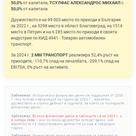
50,0%
от капитала,
ТСУЛФАС АЛЕКСАНДРОС МИХАИЛ
с
50,0%
от капитала.
Дружеството е на 99 003 място по приходи в България
за 2022 г., на 5298 място в област Благоевград, на 1514
място в Петрич и на 6 285 място по приходи в своята
индустрия по КИД 4941 - Товарен автомобилен
транспорт.
За 2024 г.
2 ММ ТРАНСПОРТ
реализира 52,4% ръст на
приходите, -110,7% спад на печалбата, -209,1% спад на
EBITDA, 0% ръст на активите.
Забележка:
Исторически финансови данни се поддържат от 2008
г. Ако липсва информация за години до 2024 г. , вероятно
дружеството е спряло дейност в годината, за която са последните
финансови данни.
Забележка:
Всички финансови данни в таблиците са за 2024 г. и
в хиляди лева
– ако за някои дружества липсват данни, най-
вероятно те са преустановили дейността си още в предходни
години.
Забележка:
Финансовите данни на компаниите се извличат от