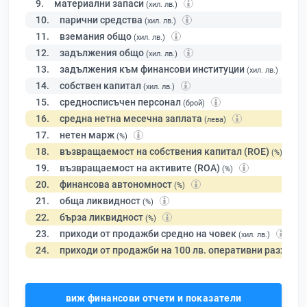
9.
материални запаси
(хил. лв.)
10.
парични средства
(хил. лв.)
11.
вземания общо
(хил. лв.)
12.
задължения общо
(хил. лв.)
13.
задължения към финансови институции
(хил. лв.)
14.
собствен капитал
(хил. лв.)
15.
средносписъчен персонал
(брой)
16.
средна нетна месечна заплата
(лева)
17.
нетен марж
(%)
18.
възвращаемост на собствения капитал (ROE)
(%)
19.
възвращаемост на активите (ROA)
(%)
20.
финансова автономност
(%)
21.
обща ликвидност
(%)
22.
бърза ликвидност
(%)
23.
приходи от продажби средно на човек
(хил. лв.)
24.
приходи от продажби на 100 лв. оперативни разходи
виж финансови отчети и показатели