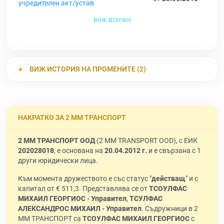
учредителен акт/устав
виж всички
ВИЖ ИСТОРИЯ НА ПРОМЕНИТЕ (2)
НАКРАТКО ЗА 2 ММ ТРАНСПОРТ
2 ММ ТРАНСПОРТ ООД
(2 MM TRANSPORT OOD), с ЕИК
202028018
, е основана на
20.04.2012 г.
и е свързана с 1
други юридически лица.
Към момента дружеството е със статус "
действащ
" и с
капитал от € 511,3. Представлява се от
ТСОУЛФАС
МИХАИЛ ГЕОРГИОС - Управител
,
ТСУЛФАС
АЛЕКСАНДРОС МИХАИЛ - Управител
. Съдружници в 2
ММ ТРАНСПОРТ са
ТСОУЛФАС МИХАИЛ ГЕОРГИОС
с