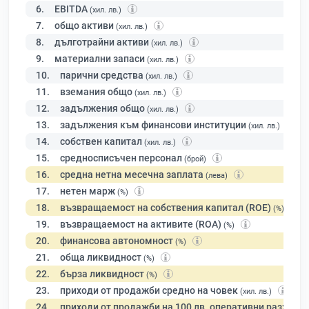
6.
EBITDA
(хил. лв.)
7.
общо активи
(хил. лв.)
8.
дълготрайни активи
(хил. лв.)
9.
материални запаси
(хил. лв.)
10.
парични средства
(хил. лв.)
11.
вземания общо
(хил. лв.)
12.
задължения общо
(хил. лв.)
13.
задължения към финансови институции
(хил. лв.)
14.
собствен капитал
(хил. лв.)
15.
средносписъчен персонал
(брой)
16.
средна нетна месечна заплата
(лева)
17.
нетен марж
(%)
18.
възвращаемост на собствения капитал (ROE)
(%)
19.
възвращаемост на активите (ROA)
(%)
20.
финансова автономност
(%)
21.
обща ликвидност
(%)
22.
бърза ликвидност
(%)
23.
приходи от продажби средно на човек
(хил. лв.)
24.
приходи от продажби на 100 лв. оперативни разходи