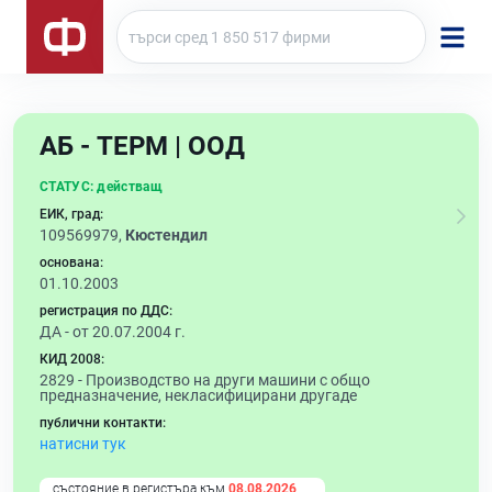
АБ - ТЕРМ | ООД
СТАТУС:
действащ
ЕИК, град:
109569979,
Кюстендил
основана:
01.10.2003
регистрация по ДДС:
ДА - от 20.07.2004 г.
КИД 2008:
2829 -
Производство на други машини с общо
предназначение, некласифицирани другаде
публични контакти:
натисни тук
състояние в регистъра към
08.08.2026