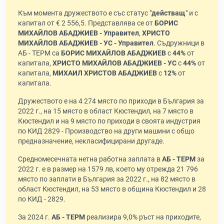
Към момента дружеството е със статус "
действащ
" и с
капитал от € 2 556,5. Представлява се от
БОРИС
МИХАЙЛОВ АБАДЖИЕВ - Управител
,
ХРИСТО
МИХАЙЛОВ АБАДЖИЕВ - УС - Управител
. Съдружници в
АБ - ТЕРМ са
БОРИС МИХАЙЛОВ АБАДЖИЕВ
с
44%
от
капитала,
ХРИСТО МИХАЙЛОВ АБАДЖИЕВ - УС
с
44%
от
капитала,
МИХАИЛ ХРИСТОВ АБАДЖИЕВ
с
12%
от
капитала.
Дружеството е на 4 274 място по приходи в България за
2022 г., на 15 място в област Кюстендил, на 7 място в
Кюстендил и на 9 място по приходи в своята индустрия
по КИД 2829 - Производство на други машини с общо
предназначение, некласифицирани другаде.
Средномесечната нетна работна заплата в
АБ - ТЕРМ
за
2022 г. е в размер на 1579 лв, което му отрежда 21 796
място по заплати в България за 2022 г., на 82 място в
област Кюстендил, на 53 място в община Кюстендил и 28
по КИД - 2829.
За 2024 г.
АБ - ТЕРМ
реализира 9,0% ръст на приходите,