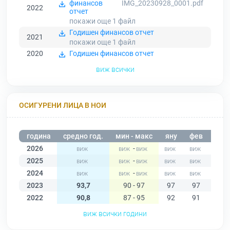
финансов
IMG_20230928_0001.pdf
2022
отчет
покажи още 1
файл
Годишен финансов отчет
2021
покажи още 1
файл
2020
Годишен финансов отчет
виж всички
ОСИГУРЕНИ ЛИЦА В НОИ
година
средно год.
мин - макс
яну
фев
мар
2026
-
2025
-
2024
-
2023
93,7
90 - 97
97
97
94
2022
90,8
87 - 95
92
91
87
виж всички години