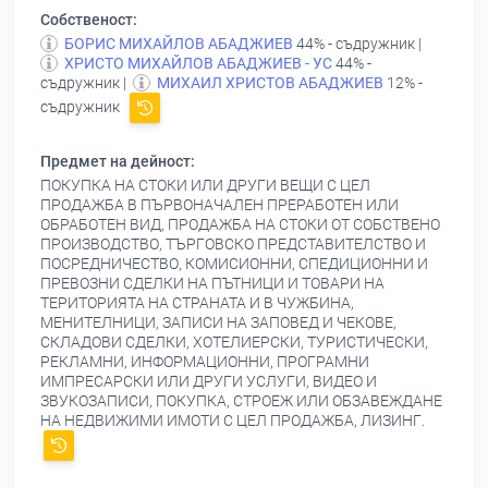
Собственост:
БОРИС МИХАЙЛОВ АБАДЖИЕВ
44% - съдружник |
ХРИСТО МИХАЙЛОВ АБАДЖИЕВ - УС
44% -
съдружник |
МИХАИЛ ХРИСТОВ АБАДЖИЕВ
12% -
съдружник
Предмет на дейност:
ПОКУПКА НА СТОКИ ИЛИ ДРУГИ ВЕЩИ С ЦЕЛ
ПРОДАЖБА В ПЪРВОНАЧАЛЕН ПРЕРАБОТЕН ИЛИ
ОБРАБОТЕН ВИД, ПРОДАЖБА НА СТОКИ ОТ СОБСТВЕНО
ПРОИЗВОДСТВО, ТЪРГОВСКО ПРЕДСТАВИТЕЛСТВО И
ПОСРЕДНИЧЕСТВО, КОМИСИОННИ, СПЕДИЦИОННИ И
ПРЕВОЗНИ СДЕЛКИ НА ПЪТНИЦИ И ТОВАРИ НА
ТЕРИТОРИЯТА НА СТРАНАТА И В ЧУЖБИНА,
МЕНИТЕЛНИЦИ, ЗАПИСИ НА ЗАПОВЕД И ЧЕКОВЕ,
СКЛАДОВИ СДЕЛКИ, ХОТЕЛИЕРСКИ, ТУРИСТИЧЕСКИ,
РЕКЛАМНИ, ИНФОРМАЦИОННИ, ПРОГРАМНИ
ИМПРЕСАРСКИ ИЛИ ДРУГИ УСЛУГИ, ВИДЕО И
ЗВУКОЗАПИСИ, ПОКУПКА, СТРОЕЖ ИЛИ ОБЗАВЕЖДАНЕ
НА НЕДВИЖИМИ ИМОТИ С ЦЕЛ ПРОДАЖБА, ЛИЗИНГ.