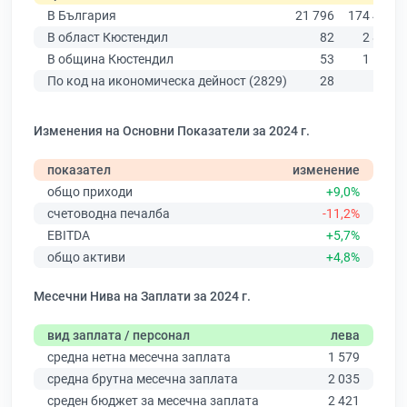
В България
21 796
174 403
В област Кюстендил
82
2 876
В община Кюстендил
53
1 548
По код на икономическа дейност (2829)
28
90
Изменения на Основни Показатели за 2024 г.
показател
изменение
общо приходи
+9,0%
счетоводна печалба
-11,2%
EBITDA
+5,7%
общо активи
+4,8%
Месечни Нива на Заплати за 2024 г.
вид заплата / персонал
лева
средна нетна месечна заплата
1 579
средна брутна месечна заплата
2 035
среден бюджет за месечна заплата
2 421