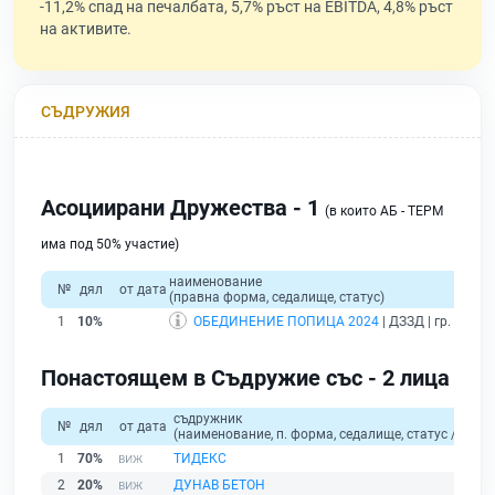
-11,2% спад на печалбата, 5,7% ръст на EBITDA, 4,8% ръст
на активите.
СЪДРУЖИЯ
Асоциирани Дружества - 1
(в които АБ - ТЕРМ
има под 50% участие)
наименование
№
дял
от дата
(правна форма, седалище, статус)
1
10%
ОБЕДИНЕНИЕ ПОПИЦА 2024
| ДЗЗД | гр. София
Понастоящем в Съдружие със - 2 лица
съдружник
№
дял
от дата
(наименование, п. форма, седалище, статус / физи
1
70%
ТИДЕКС
2
20%
ДУНАВ БЕТОН