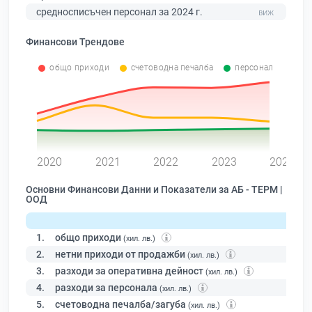
средносписъчен персонал за 2024 г.
Финансови Трендове
общо приходи
счетоводна печалба
персонал
0
2020
2021
2022
2023
2024
Основни Финансови Данни и Показатели за АБ - ТЕРМ |
ООД
1.
общо приходи
(хил. лв.)
2.
нетни приходи от продажби
(хил. лв.)
3.
разходи за оперативна дейност
(хил. лв.)
4.
разходи за персонала
(хил. лв.)
5.
счетоводна печалба/загуба
(хил. лв.)