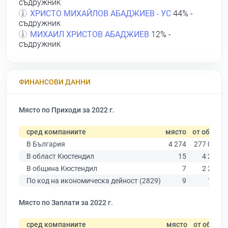
съдружник
ХРИСТО МИХАЙЛОВ АБАДЖИЕВ - УС
44% -
съдружник
МИХАИЛ ХРИСТОВ АБАДЖИЕВ
12% -
съдружник
ФИНАНСОВИ ДАННИ
Място по Приходи за 2022 г.
сред компаниите
място
от общо
В България
4 274
277 019
В област Кюстендил
15
4 269
В община Кюстендил
7
2 217
По код на икономическа дейност (2829)
9
119
Място по Заплати за 2022 г.
сред компаниите
място
от общо