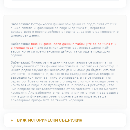
Забележка:
Исторически финансови данни се поддържат от 2008
г. Ако липсва информация за години до 2024 г. , вероятно
дружеството е спряло дейност в годината, за която са последните
финансови данни.
Забележка:
Всички финансови данни в таблиците са за 2024 г. и
в хиляди лева
– ако за някои дружества липсват данни, най-
вероятно те са преустановили дейността си още в предходни
години.
Забележка:
Финансовите данни на компаниите се извличат от
публикуваните от тях финансови отчети в Търговския регистър. В
много редки случаи финансовите данни може да бъдат непълни
или неточно извлечени, за което са създадени автоматизирани
вътрешни контроли за тяхното откриване, и те се поправят от
редактор. Това отнема време с оглед на стотиците хиляди отчети,
които всяка година се публикуват в Търговския регистър, като
ние поправяме несъответствията от по-големите към по-малките
компании. Ако забележите непълноти или неточности във вашите
или в други финансови отчети, можете да ни пишете, за да
ескалираме приоритета за тяхната корекция.
ВИЖ
ИСТОРИЧЕСКИ СЪДРУЖИЯ