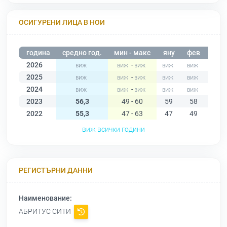
ОСИГУРЕНИ ЛИЦА В НОИ
година
средно год.
мин - макс
яну
фев
мар
2026
-
2025
-
2024
-
2023
56,3
49 - 60
59
58
60
2022
55,3
47 - 63
47
49
50
виж всички години
РЕГИСТЪРНИ ДАННИ
Наименование:
АБРИТУС СИТИ