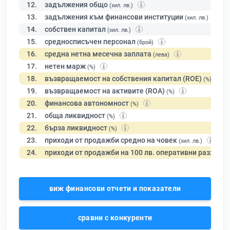
12.
задължения общо
(хил. лв.)
13.
задължения към финансови институции
(хил. лв.)
14.
собствен капитал
(хил. лв.)
15.
средносписъчен персонал
(брой)
16.
средна нетна месечна заплата
(лева)
17.
нетен марж
(%)
18.
възвращаемост на собствения капитал (ROE)
(%)
19.
възвращаемост на активите (ROA)
(%)
20.
финансова автономност
(%)
21.
обща ликвидност
(%)
22.
бърза ликвидност
(%)
23.
приходи от продажби средно на човек
(хил. лв.)
24.
приходи от продажби на 100 лв. оперативни разходи
виж финансови отчети и показатели
сравни с конкуренти