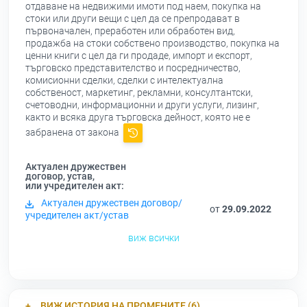
отдаване на недвижими имоти под наем, покупка на
стоки или други вещи с цел да се препродават в
първоначален, преработен или обработен вид,
продажба на стоки собствено производство, покупка на
ценни книги с цел да ги продаде, импорт и експорт,
търговско представителство и посредничество,
комисионни сделки, сделки с интелектуална
собственост, маркетинг, рекламни, консултантски,
счетоводни, информационни и други услуги, лизинг,
както и всяка друга търговска дейност, която не е
забранена от закона
Актуален дружествен
договор, устав,
или учредителен акт:
Актуален дружествен договор/
от
29.09.2022
учредителен акт/устав
виж всички
ВИЖ ИСТОРИЯ НА ПРОМЕНИТЕ (6)