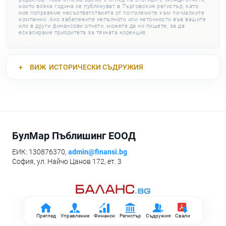
които всяка година се публикуват в Търговския регистър, като
ние поправяме несъответствията от по-големите към по-малките
компании. Ако забележите непълноти или неточности във вашите
или в други финансови отчети, можете да ни пишете, за да
ескалираме приоритета за тяхната корекция.
ВИЖ
ИСТОРИЧЕСКИ СЪДРУЖИЯ
БулМар Пъблишинг ЕООД
ЕИК: 130876370,
admin@finansi.bg
София, ул. Найчо Цанов 172, ет. 3
Преглед
Управление
Финанси
Регистър
Съдружия
Свали