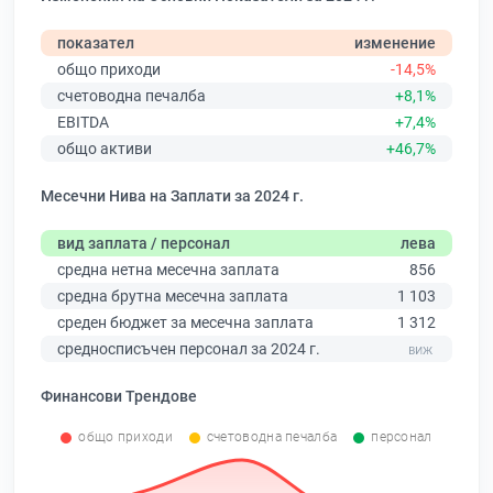
показател
изменение
общо приходи
-14,5%
счетоводна печалба
+8,1%
EBITDA
+7,4%
общо активи
+46,7%
Месечни Нива на Заплати за 2024 г.
вид заплата / персонал
лева
средна нетна месечна заплата
856
средна брутна месечна заплата
1 103
среден бюджет за месечна заплата
1 312
средносписъчен персонал за 2024 г.
Финансови Трендове
общо приходи
счетоводна печалба
персонал