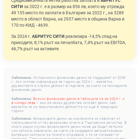
Средномесечната нетна работна заплата в
АБРИТУС
СИТИ
за 2022 г. е в размер на 856 лв, което му отрежда
49 155 място по заплати в България за 2022 г., на 3289
място в област Варна, на 2937 място в община Варна и
170 по КИД - 4639.
За 2024 г.
АБРИТУС СИТИ
реализира -14,5% спад на
приходите, 8,1% ръст на печалбата, 7,4% ръст на EBITDA,
46,7% ръст на активите.
Забележка:
Исторически финансови данни се поддържат от 2008
г. Ако липсва информация за години до 2024 г. , вероятно
дружеството е спряло дейност в годината, за която са последните
финансови данни.
Забележка:
Всички финансови данни в таблиците са за 2024 г. и
в хиляди лева
– ако за някои дружества липсват данни, най-
вероятно те са преустановили дейността си още в предходни
години.
Забележка:
Финансовите данни на компаниите се извличат от
публикуваните от тях финансови отчети в Търговския регистър. В
много редки случаи финансовите данни може да бъдат непълни
или неточно извлечени, за което са създадени автоматизирани
вътрешни контроли за тяхното откриване, и те се поправят от
редактор. Това отнема време с оглед на стотиците хиляди отчети,