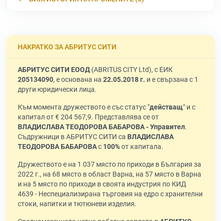
НАКРАТКО ЗА АБРИТУС СИТИ
АБРИТУС СИТИ ЕООД
(ABRITUS CITY Ltd), с ЕИК
205134090
, е основана на
22.05.2018 г.
и е свързана с 1
други юридически лица.
Към момента дружеството е със статус "
действащ
" и с
капитал от € 204 567,9. Представлява се от
ВЛАДИСЛАВА ТЕОДОРОВА БАБАРОВА - Управител
.
Съдружници в АБРИТУС СИТИ са
ВЛАДИСЛАВА
ТЕОДОРОВА БАБАРОВА
с
100%
от капитала.
Дружеството е на 1 037 място по приходи в България за
2022 г., на 68 място в област Варна, на 57 място в Варна
и на 5 място по приходи в своята индустрия по КИД
4639 - Неспециализирана търговия на едро с хранителни
стоки, напитки и тютюневи изделия.