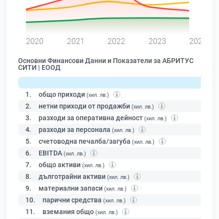
0
2020
2021
2022
2023
2024
Основни Финансови Данни и Показатели за АБРИТУС
СИТИ | ЕООД
1.
общо приходи
(хил. лв.)
2.
нетни приходи от продажби
(хил. лв.)
3.
разходи за оперативна дейност
(хил. лв.)
4.
разходи за персонала
(хил. лв.)
5.
счетоводна печалба/загуба
(хил. лв.)
6.
EBITDA
(хил. лв.)
7.
общо активи
(хил. лв.)
8.
дълготрайни активи
(хил. лв.)
9.
материални запаси
(хил. лв.)
10.
парични средства
(хил. лв.)
11.
вземания общо
(хил. лв.)