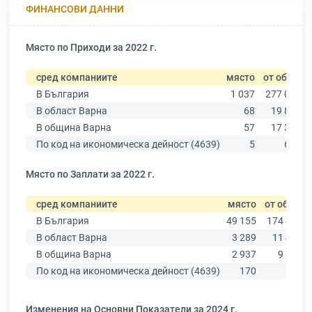
ФИНАНСОВИ ДАННИ
Място по Приходи за 2022 г.
сред компаниите
място
от общо
В България
1 037
277 019
В област Варна
68
19 882
В община Варна
57
17 349
По код на икономическа дейност (4639)
5
639
Място по Заплати за 2022 г.
сред компаниите
място
от общо
В България
49 155
174 403
В област Варна
3 289
11 437
В община Варна
2 937
9 876
По код на икономическа дейност (4639)
170
503
Изменения на Основни Показатели за 2024 г.