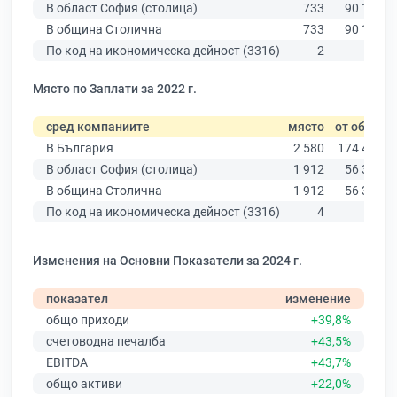
В област София (столица)
733
90 178
В община Столична
733
90 178
По код на икономическа дейност (3316)
2
65
Място по Заплати за 2022 г.
сред компаниите
място
от общо
В България
2 580
174 403
В област София (столица)
1 912
56 378
В община Столична
1 912
56 378
По код на икономическа дейност (3316)
4
45
Изменения на Основни Показатели за 2024 г.
показател
изменение
общо приходи
+39,8%
счетоводна печалба
+43,5%
EBITDA
+43,7%
общо активи
+22,0%