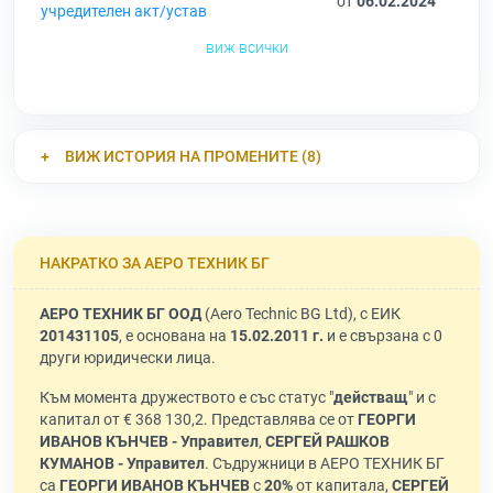
от
06.02.2024
учредителен акт/устав
виж всички
ВИЖ ИСТОРИЯ НА ПРОМЕНИТЕ (8)
НАКРАТКО ЗА АЕРО ТЕХНИК БГ
АЕРО ТЕХНИК БГ ООД
(Aero Technic BG Ltd), с ЕИК
201431105
, е основана на
15.02.2011 г.
и е свързана с 0
други юридически лица.
Към момента дружеството е със статус "
действащ
" и с
капитал от € 368 130,2. Представлява се от
ГЕОРГИ
ИВАНОВ КЪНЧЕВ - Управител
,
СЕРГЕЙ РАШКОВ
КУМАНОВ - Управител
. Съдружници в АЕРО ТЕХНИК БГ
са
ГЕОРГИ ИВАНОВ КЪНЧЕВ
с
20%
от капитала,
СЕРГЕЙ