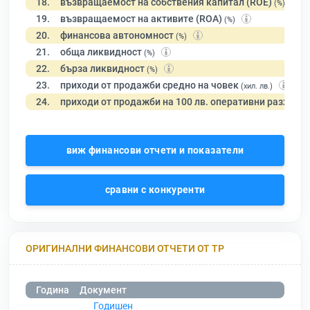
18.
възвращаемост на собствения капитал (ROE)
(%)
19.
възвращаемост на активите (ROA)
(%)
20.
финансова автономност
(%)
21.
обща ликвидност
(%)
22.
бърза ликвидност
(%)
23.
приходи от продажби средно на човек
(хил. лв.)
24.
приходи от продажби на 100 лв. оперативни разходи
виж финансови отчети и показатели
сравни с конкуренти
ОРИГИНАЛНИ ФИНАНСОВИ ОТЧЕТИ ОТ ТР
Година
Документ
Годишен