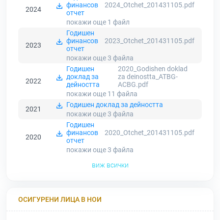
финансов
2024_Otchet_201431105.pdf
2024
отчет
покажи още 1
файл
Годишен
финансов
2023_Otchet_201431105.pdf
2023
отчет
покажи още 3
файла
Годишен
2020_Godishen doklad
доклад за
za deinostta_ATBG-
2022
дейността
ACBG.pdf
покажи още 11
файла
Годишен доклад за дейността
2021
покажи още 3
файла
Годишен
финансов
2020_Otchet_201431105.pdf
2020
отчет
покажи още 3
файла
виж всички
ОСИГУРЕНИ ЛИЦА В НОИ