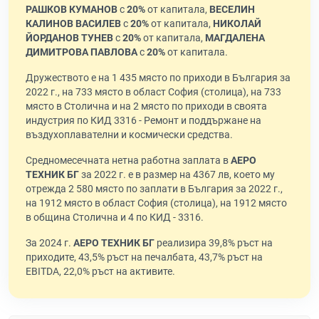
РАШКОВ КУМАНОВ
с
20%
от капитала,
ВЕСЕЛИН
КАЛИНОВ ВАСИЛЕВ
с
20%
от капитала,
НИКОЛАЙ
ЙОРДАНОВ ТУНЕВ
с
20%
от капитала,
МАГДАЛЕНА
ДИМИТРОВА ПАВЛОВА
с
20%
от капитала.
Дружеството е на 1 435 място по приходи в България за
2022 г., на 733 място в област София (столица), на 733
място в Столична и на 2 място по приходи в своята
индустрия по КИД 3316 - Ремонт и поддържане на
въздухоплавателни и космически средства.
Средномесечната нетна работна заплата в
АЕРО
ТЕХНИК БГ
за 2022 г. е в размер на 4367 лв, което му
отрежда 2 580 място по заплати в България за 2022 г.,
на 1912 място в област София (столица), на 1912 място
в община Столична и 4 по КИД - 3316.
За 2024 г.
АЕРО ТЕХНИК БГ
реализира 39,8% ръст на
приходите, 43,5% ръст на печалбата, 43,7% ръст на
EBITDA, 22,0% ръст на активите.