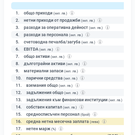
1.
общо приходи
(хил. лв.)
2.
нетни приходи от продажби
(хил. лв.)
3.
разходи за оперативна дейност
(хил. лв.)
4.
разходи за персонала
(хил. лв.)
5.
счетоводна печалба/загуба
(хил. лв.)
6.
EBITDA
(хил. лв.)
7.
общо активи
(хил. лв.)
8.
дълготрайни активи
(хил. лв.)
9.
материални запаси
(хил. лв.)
10.
парични средства
(хил. лв.)
11.
вземания общо
(хил. лв.)
12.
задължения общо
(хил. лв.)
13.
задължения към финансови институции
(хил. лв.)
14.
собствен капитал
(хил. лв.)
15.
средносписъчен персонал
(брой)
16.
средна нетна месечна заплата
(лева)
17.
нетен марж
(%)