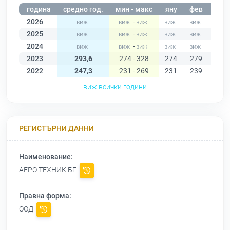
година
средно год.
мин - макс
яну
фев
мар
2026
-
2025
-
2024
-
2023
293,6
274 - 328
274
279
280
2022
247,3
231 - 269
231
239
244
виж всички години
РЕГИСТЪРНИ ДАННИ
Наименование:
АЕРО ТЕХНИК БГ
Правна форма:
ООД