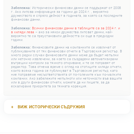
Забележка:
Исторически финансови данни се поддържат от 2008
г. Ако липсва информация за години до 2024 г. , вероятно
дружеството е спряло дейност в годината, за която са последните
финансови данни.
Забележка:
Всички финансови данни в таблиците са за 2024 г. и
в хиляди лева
– ако за някои дружества липсват данни, най-
вероятно те са преустановили дейността си още в предходни
години.
Забележка:
Финансовите данни на компаниите се извличат от
публикуваните от тях финансови отчети в Търговския регистър. В
много редки случаи финансовите данни може да бъдат непълни
или неточно извлечени, за което са създадени автоматизирани
вътрешни контроли за тяхното откриване, и те се поправят от
редактор. Това отнема време с оглед на стотиците хиляди отчети,
които всяка година се публикуват в Търговския регистър, като
ние поправяме несъответствията от по-големите към по-малките
компании. Ако забележите непълноти или неточности във вашите
или в други финансови отчети, можете да ни пишете, за да
ескалираме приоритета за тяхната корекция.
ВИЖ
ИСТОРИЧЕСКИ СЪДРУЖИЯ