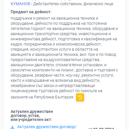
КУМАНОВ
- Действителен собственик, физическо лице
Предмет на дейност:
поддръжка и ремонт на авиационна техника и
оборудване, дейности по поддръжка на постоянна
летателна годност на авиационна техника, оборудване и
авиационни транспортни средства, инвестиционна и
инженерингова дейност, подготовка и квалификация на
кадри, посредническа и комисионерска дейност,
спедиция, консултантски услуги в областта на
авиацията и авиационната техника, вкл. при и по повод
предоставяне на въздухоплавателни средства,
авиационни двигатели, спомагателни установки, и
самолетни компоненти на лизинг, доставка и търговия с
оборудване, резервни части, ноу-хау, ремонтни услуги,
както и извършване на всякакъв вид дейности,
незабранени със закон и непредставляващи
лицензируема търговска дейност по смисъла на
законите на Република България.
Актуален дружествен
договор, устав,
или учредителен акт:
Актуален дружествен договор/