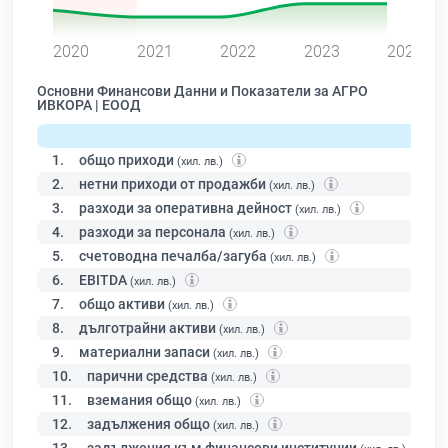
0
2020
2021
2022
2023
2024
Основни Финансови Данни и Показатели за АГРО
ИВКОРА | ЕООД
1.
общо приходи
(хил. лв.)
2.
нетни приходи от продажби
(хил. лв.)
3.
разходи за оперативна дейност
(хил. лв.)
4.
разходи за персонала
(хил. лв.)
5.
счетоводна печалба/загуба
(хил. лв.)
6.
EBITDA
(хил. лв.)
7.
общо активи
(хил. лв.)
8.
дълготрайни активи
(хил. лв.)
9.
материални запаси
(хил. лв.)
10.
парични средства
(хил. лв.)
11.
вземания общо
(хил. лв.)
12.
задължения общо
(хил. лв.)