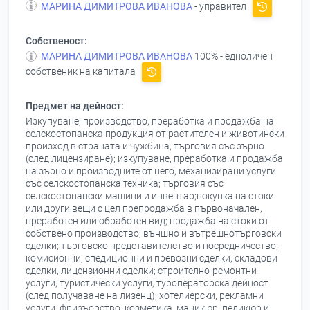
МАРИНА ДИМИТРОВА ИВАНОВА
- управител
Собственост:
МАРИНА ДИМИТРОВА ИВАНОВА
100% - едноличен
собственик на капитала
Предмет на дейност:
Изкупуване, производство, преработка и продажба на
селскостопанска продукция от растителен и животински
произход в страната и чужбина; търговия със зърно
(след лицензиране); изкупуване, преработка и продажба
на зърно и производните от него; механизирани услуги
със селскостопанска техника; търговия със
селскостопански машини и инвентар;покупка на стоки
или други вещи с цел препродажба в първоначален,
преработен или обработен вид; продажба на стоки от
собствено производство; външно и вътрешнотърговски
сделки; търговско представителство и посредничество;
комисионни, спедиционни и превозни сделки, складови
сделки, лицензионни сделки; строително-ремонтни
услуги; туристически услуги; туроператорска дейност
(след получаване на лизенц); хотелиерски, рекламни
услуги; фризъорство, козметика, маникюр, педикюр и