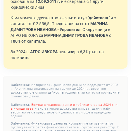
основана на
12.09.2011 г.
и е свързана с 1 други
юридически лица.
Към момента дружеството е със статус "
действащ
" и с
капитал от € 2 556,5. Представлява се от
МАРИНА
ДИМИТРОВА ИВАНОВА - Управител
. Съдружници в
АГРО ИВКОРА са
МАРИНА ДИМИТРОВА ИВАНОВА
с
100%
от капитала.
За 2024 г.
АГРО ИВКОРА
реализира 6,3% ръст на
активите.
Забележка:
Исторически финансови данни се поддържат от 2008
г. Ако липсва информация за години до 2024 г. , вероятно
дружеството е спряло дейност в годината, за която са последните
финансови данни.
Забележка:
Всички финансови данни в таблиците са за 2024 г. и
в хиляди лева
– ако за някои дружества липсват данни, най-
вероятно те са преустановили дейността си още в предходни
години.
Забележка:
Финансовите данни на компаниите се извличат от
публикуваните от тях финансови отчети в Търговския регистър. В