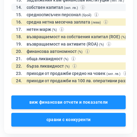
13.
задължения към финансови институции
(хил. лв.)
14.
собствен капитал
(хил. лв.)
15.
средносписъчен персонал
(брой)
16.
средна нетна месечна заплата
(лева)
17.
нетен марж
(%)
18.
възвращаемост на собствения капитал (ROE)
(%)
19.
възвращаемост на активите (ROA)
(%)
20.
финансова автономност
(%)
21.
обща ликвидност
(%)
22.
бърза ликвидност
(%)
23.
приходи от продажби средно на човек
(хил. лв.)
24.
приходи от продажби на 100 лв. оперативни разходи
виж финансови отчети и показатели
сравни с конкуренти