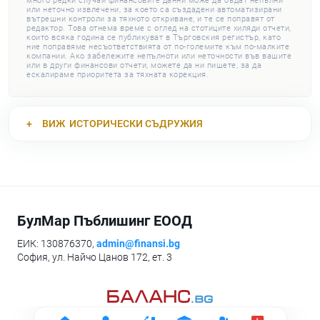
много редки случаи финансовите данни може да бъдат непълни
или неточно извлечени, за което са създадени автоматизирани
вътрешни контроли за тяхното откриване, и те се поправят от
редактор. Това отнема време с оглед на стотиците хиляди отчети,
които всяка година се публикуват в Търговския регистър, като
ние поправяме несъответствията от по-големите към по-малките
компании. Ако забележите непълноти или неточности във вашите
или в други финансови отчети, можете да ни пишете, за да
ескалираме приоритета за тяхната корекция.
ВИЖ
ИСТОРИЧЕСКИ СЪДРУЖИЯ
БулМар Пъблишинг ЕООД
ЕИК: 130876370,
admin@finansi.bg
София, ул. Найчо Цанов 172, ет. 3