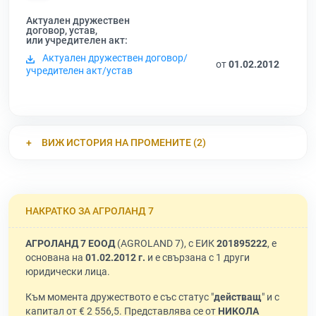
Актуален дружествен
договор, устав,
или учредителен акт:
Актуален дружествен договор/
от
01.02.2012
учредителен акт/устав
ВИЖ ИСТОРИЯ НА ПРОМЕНИТЕ (2)
НАКРАТКО ЗА АГРОЛАНД 7
АГРОЛАНД 7 ЕООД
(AGROLAND 7), с ЕИК
201895222
, е
основана на
01.02.2012 г.
и е свързана с 1 други
юридически лица.
Към момента дружеството е със статус "
действащ
" и с
капитал от € 2 556,5. Представлява се от
НИКОЛА