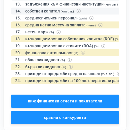
13.
задължения към финансови институции
(хил. лв.)
14.
собствен капитал
(хил. лв.)
15.
средносписъчен персонал
(брой)
16.
средна нетна месечна заплата
(лева)
17.
нетен марж
(%)
18.
възвращаемост на собствения капитал (ROE)
(%)
19.
възвращаемост на активите (ROA)
(%)
20.
финансова автономност
(%)
21.
обща ликвидност
(%)
22.
бърза ликвидност
(%)
23.
приходи от продажби средно на човек
(хил. лв.)
24.
приходи от продажби на 100 лв. оперативни разходи
виж финансови отчети и показатели
сравни с конкуренти