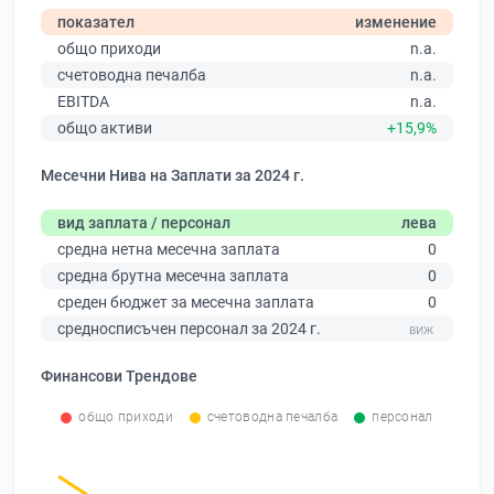
показател
изменение
общо приходи
n.a.
счетоводна печалба
n.a.
EBITDA
n.a.
общо активи
+15,9%
Месечни Нива на Заплати за 2024 г.
вид заплата / персонал
лева
средна нетна месечна заплата
0
средна брутна месечна заплата
0
среден бюджет за месечна заплата
0
средносписъчен персонал за 2024 г.
Финансови Трендове
общо приходи
счетоводна печалба
персонал