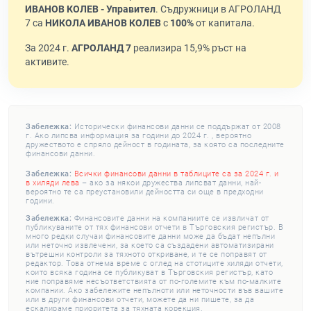
ИВАНОВ КОЛЕВ - Управител
. Съдружници в АГРОЛАНД
7 са
НИКОЛА ИВАНОВ КОЛЕВ
с
100%
от капитала.
За 2024 г.
АГРОЛАНД 7
реализира 15,9% ръст на
активите.
Забележка:
Исторически финансови данни се поддържат от 2008
г. Ако липсва информация за години до 2024 г. , вероятно
дружеството е спряло дейност в годината, за която са последните
финансови данни.
Забележка:
Всички финансови данни в таблиците са за 2024 г. и
в хиляди лева
– ако за някои дружества липсват данни, най-
вероятно те са преустановили дейността си още в предходни
години.
Забележка:
Финансовите данни на компаниите се извличат от
публикуваните от тях финансови отчети в Търговския регистър. В
много редки случаи финансовите данни може да бъдат непълни
или неточно извлечени, за което са създадени автоматизирани
вътрешни контроли за тяхното откриване, и те се поправят от
редактор. Това отнема време с оглед на стотиците хиляди отчети,
които всяка година се публикуват в Търговския регистър, като
ние поправяме несъответствията от по-големите към по-малките
компании. Ако забележите непълноти или неточности във вашите
или в други финансови отчети, можете да ни пишете, за да
ескалираме приоритета за тяхната корекция.