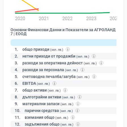
0
2020
2021
2022
2023
2024
Основни Финансови Данни и Показатели за АГРОЛАНД
7 | ЕООД
1.
общо приходи
(хил. лв.)
2.
нетни приходи от продажби
(хил. лв.)
3.
разходи за оперативна дейност
(хил. лв.)
4.
разходи за персонала
(хил. лв.)
5.
счетоводна печалба/загуба
(хил. лв.)
6.
EBITDA
(хил. лв.)
7.
общо активи
(хил. лв.)
8.
дълготрайни активи
(хил. лв.)
9.
материални запаси
(хил. лв.)
10.
парични средства
(хил. лв.)
11.
вземания общо
(хил. лв.)
12.
задължения общо
(хил. лв.)