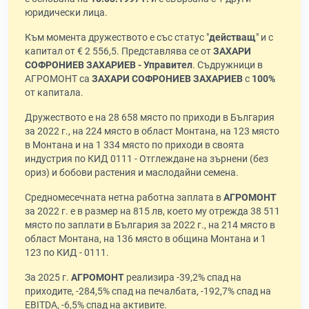
юридически лица.
Към момента дружеството е със статус "
действащ
" и с
капитал от € 2 556,5. Представлява се от
ЗАХАРИ
СОФРОНИЕВ ЗАХАРИЕВ - Управител
. Съдружници в
АГРОМОНТ са
ЗАХАРИ СОФРОНИЕВ ЗАХАРИЕВ
с
100%
от капитала.
Дружеството е на 28 658 място по приходи в България
за 2022 г., на 224 място в област Монтана, на 123 място
в Монтана и на 1 334 място по приходи в своята
индустрия по КИД 0111 - Отглеждане на зърнени (без
ориз) и бобови растения и маслодайни семена.
Средномесечната нетна работна заплата в
АГРОМОНТ
за 2022 г. е в размер на 815 лв, което му отрежда 38 511
място по заплати в България за 2022 г., на 214 място в
област Монтана, на 136 място в община Монтана и 1
123 по КИД - 0111.
За 2025 г.
АГРОМОНТ
реализира -39,2% спад на
приходите, -284,5% спад на печалбата, -192,7% спад на
EBITDA, -6,5% спад на активите.