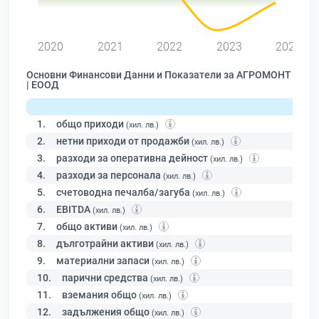
0
2020
2021
2022
2023
2024
Основни Финансови Данни и Показатели за АГРОМОНТ
| ЕООД
1.
общо приходи
(хил. лв.)
2.
нетни приходи от продажби
(хил. лв.)
3.
разходи за оперативна дейност
(хил. лв.)
4.
разходи за персонала
(хил. лв.)
5.
счетоводна печалба/загуба
(хил. лв.)
6.
EBITDA
(хил. лв.)
7.
общо активи
(хил. лв.)
8.
дълготрайни активи
(хил. лв.)
9.
материални запаси
(хил. лв.)
10.
парични средства
(хил. лв.)
11.
вземания общо
(хил. лв.)
12.
задължения общо
(хил. лв.)