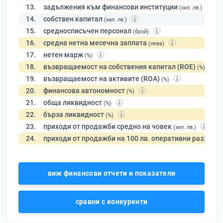
13.
задължения към финансови институции
(хил. лв.)
14.
собствен капитал
(хил. лв.)
15.
средносписъчен персонал
(брой)
16.
средна нетна месечна заплата
(лева)
17.
нетен марж
(%)
18.
възвращаемост на собствения капитал (ROE)
(%)
19.
възвращаемост на активите (ROA)
(%)
20.
финансова автономност
(%)
21.
обща ликвидност
(%)
22.
бърза ликвидност
(%)
23.
приходи от продажби средно на човек
(хил. лв.)
24.
приходи от продажби на 100 лв. оперативни разходи
виж финансови отчети и показатели
сравни с конкуренти