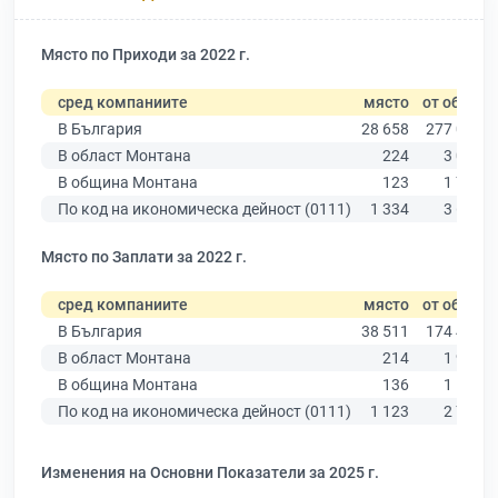
Място по Приходи за 2022 г.
сред компаниите
място
от общо
В България
28 658
277 019
В област Монтана
224
3 030
В община Монтана
123
1 714
По код на икономическа дейност (0111)
1 334
3 640
Място по Заплати за 2022 г.
сред компаниите
място
от общо
В България
38 511
174 403
В област Монтана
214
1 936
В община Монтана
136
1 108
По код на икономическа дейност (0111)
1 123
2 706
Изменения на Основни Показатели за 2025 г.