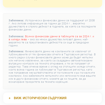
Забележка:
Исторически финансови данни се поддържат от 2008
г. Ако липсва информация за години до 2024 г. , вероятно
дружеството е спряло дейност в годината, за която са последните
финансови данни.
Забележка:
Всички финансови данни в таблиците са за 2024 г. и
в хиляди лева
– ако за някои дружества липсват данни, най-
вероятно те са преустановили дейността си още в предходни
години.
Забележка:
Финансовите данни на компаниите се извличат от
публикуваните от тях финансови отчети в Търговския регистър. В
много редки случаи финансовите данни може да бъдат непълни
или неточно извлечени, за което са създадени автоматизирани
вътрешни контроли за тяхното откриване, и те се поправят от
редактор. Това отнема време с оглед на стотиците хиляди отчети,
които всяка година се публикуват в Търговския регистър, като
ние поправяме несъответствията от по-големите към по-малките
компании. Ако забележите непълноти или неточности във вашите
или в други финансови отчети, можете да ни пишете, за да
ескалираме приоритета за тяхната корекция.
ВИЖ
ИСТОРИЧЕСКИ СЪДРУЖИЯ