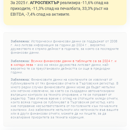
За 2025 г.
АГРОСПЕКТЪР
реализира -11,6% спад на
приходите, -11,3% спад на печалбата, 33,3% ръст на
EBITDA, -7,4% спад на активите.
Забележка:
Исторически финансови данни се поддържат от 2008
г. Ако липсва информация за години до 2024 г. , вероятно
дружеството е спряло дейност в годината, за която са последните
финансови данни.
Забележка:
Всички финансови данни в таблиците са за 2024 г. и
в хиляди лева
– ако за някои дружества липсват данни, най-
вероятно те са преустановили дейността си още в предходни
години.
Забележка:
Финансовите данни на компаниите се извличат от
публикуваните от тях финансови отчети в Търговския регистър. В
много редки случаи финансовите данни може да бъдат непълни
или неточно извлечени, за което са създадени автоматизирани
вътрешни контроли за тяхното откриване, и те се поправят от
редактор. Това отнема време с оглед на стотиците хиляди отчети,
които всяка година се публикуват в Търговския регистър, като
ние поправяме несъответствията от по-големите към по-малките
компании. Ако забележите непълноти или неточности във вашите
или в други финансови отчети, можете да ни пишете, за да
ескалираме приоритета за тяхната корекция.