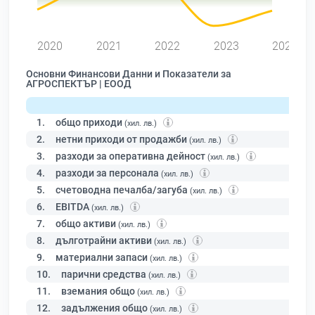
0
2020
2021
2022
2023
2024
Основни Финансови Данни и Показатели за
АГРОСПЕКТЪР | ЕООД
1.
общо приходи
(хил. лв.)
2.
нетни приходи от продажби
(хил. лв.)
3.
разходи за оперативна дейност
(хил. лв.)
4.
разходи за персонала
(хил. лв.)
5.
счетоводна печалба/загуба
(хил. лв.)
6.
EBITDA
(хил. лв.)
7.
общо активи
(хил. лв.)
8.
дълготрайни активи
(хил. лв.)
9.
материални запаси
(хил. лв.)
10.
парични средства
(хил. лв.)
11.
вземания общо
(хил. лв.)
12.
задължения общо
(хил. лв.)