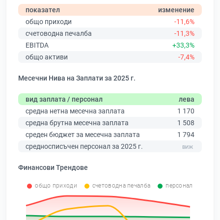
показател
изменение
общо приходи
-11,6%
счетоводна печалба
-11,3%
EBITDA
+33,3%
общо активи
-7,4%
Месечни Нива на Заплати за 2025 г.
вид заплата / персонал
лева
средна нетна месечна заплата
1 170
средна брутна месечна заплата
1 508
среден бюджет за месечна заплата
1 794
средносписъчен персонал за 2025 г.
Финансови Трендове
общо приходи
счетоводна печалба
персонал