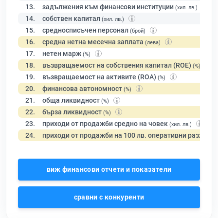
13.
задължения към финансови институции
(хил. лв.)
14.
собствен капитал
(хил. лв.)
15.
средносписъчен персонал
(брой)
16.
средна нетна месечна заплата
(лева)
17.
нетен марж
(%)
18.
възвращаемост на собствения капитал (ROE)
(%)
19.
възвращаемост на активите (ROA)
(%)
20.
финансова автономност
(%)
21.
обща ликвидност
(%)
22.
бърза ликвидност
(%)
23.
приходи от продажби средно на човек
(хил. лв.)
24.
приходи от продажби на 100 лв. оперативни разходи
виж финансови отчети и показатели
сравни с конкуренти