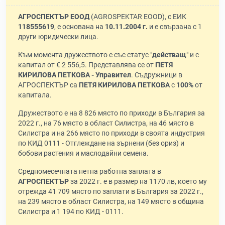
АГРОСПЕКТЪР ЕООД
(AGROSPEKTAR EOOD), с ЕИК
118555619
, е основана на
10.11.2004 г.
и е свързана с 1
други юридически лица.
Към момента дружеството е със статус "
действащ
" и с
капитал от € 2 556,5. Представлява се от
ПЕТЯ
КИРИЛОВА ПЕТКОВА - Управител
. Съдружници в
АГРОСПЕКТЪР са
ПЕТЯ КИРИЛОВА ПЕТКОВА
с
100%
от
капитала.
Дружеството е на 8 826 място по приходи в България за
2022 г., на 76 място в област Силистра, на 46 място в
Силистра и на 266 място по приходи в своята индустрия
по КИД 0111 - Отглеждане на зърнени (без ориз) и
бобови растения и маслодайни семена.
Средномесечната нетна работна заплата в
АГРОСПЕКТЪР
за 2022 г. е в размер на 1170 лв, което му
отрежда 41 709 място по заплати в България за 2022 г.,
на 239 място в област Силистра, на 149 място в община
Силистра и 1 194 по КИД - 0111.