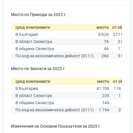
Място по Приходи за 2022 г.
сред компаниите
място
от общо
В България
8 826
277 019
В област Силистра
76
2 077
В община Силистра
46
1 181
По код на икономическа дейност (0111)
266
3 640
Място по Заплати за 2022 г.
сред компаниите
място
от общо
В България
41 709
174 403
В област Силистра
239
1 352
В община Силистра
149
766
По код на икономическа дейност (0111)
1 194
2 706
Изменения на Основни Показатели за 2025 г.