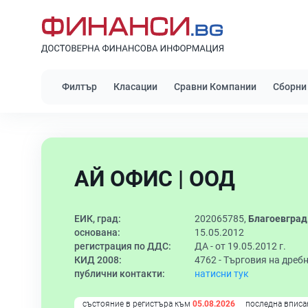
Филтър
Класации
Сравни Компании
Сборни
АЙ ОФИС | ООД
ЕИК, град:
202065785,
Благоевград
основана:
15.05.2012
регистрация по ДДС:
ДА - от 19.05.2012 г.
КИД 2008:
4762 -
Търговия на дребн
публични контакти:
натисни тук
състояние в регистъра към
05.08.2026
последна вписа