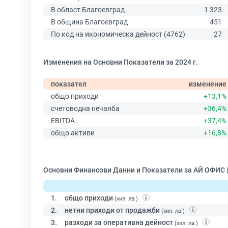
В област Благоевград
1 323
В община Благоевград
451
По код на икономическа дейност (4762)
27
Изменения на Основни Показатели за 2024 г.
показател
изменение
общо приходи
+13,1%
счетоводна печалба
+36,4%
EBITDA
+37,4%
общо активи
+16,8%
Основни Финансови Данни и Показатели за АЙ ОФИС 
1.
общо приходи
(хил. лв.)
2.
нетни приходи от продажби
(хил. лв.)
3.
разходи за оперативна дейност
(хил. лв.)