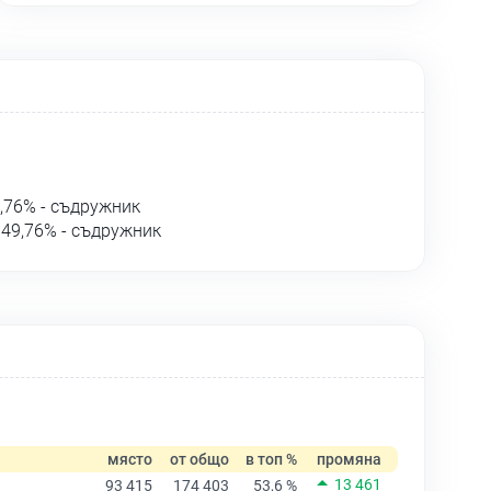
,76% - съдружник
49,76% - съдружник
място
от общо
в топ %
промяна
13 461
93 415
174 403
53,6 %