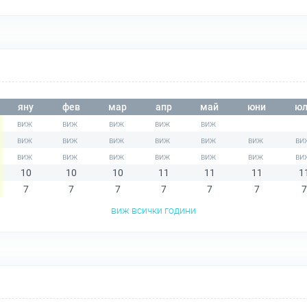
яну
фев
мар
апр
май
юни
юл
10
10
10
11
11
11
1
7
7
7
7
7
7
7
виж всички години