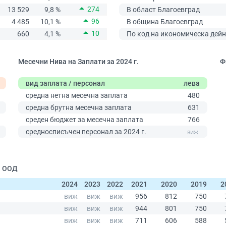
274
13 529
9,8 %
В област Благоевград
96
4 485
10,1 %
В община Благоевград
10
660
4,1 %
По код на икономическа дейн
Месечни Нива на Заплати за 2024 г.
Ф
вид заплата / персонал
лева
средна нетна месечна заплата
480
средна брутна месечна заплата
631
среден бюджет за месечна заплата
766
0
средносписъчен персонал за 2024 г.
| ООД
2024
2023
2022
2021
2020
2019
2