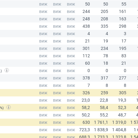
.)
(%)