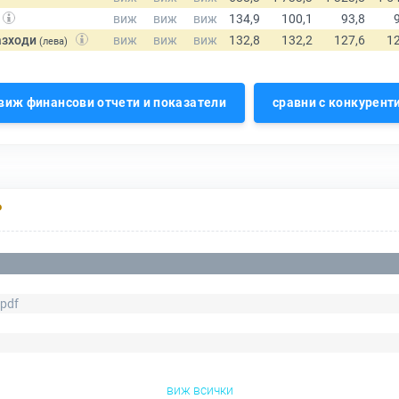
азходи
(лева)
виж финансови отчети и показатели
сравни с конкурент
Р
.pdf
виж всички