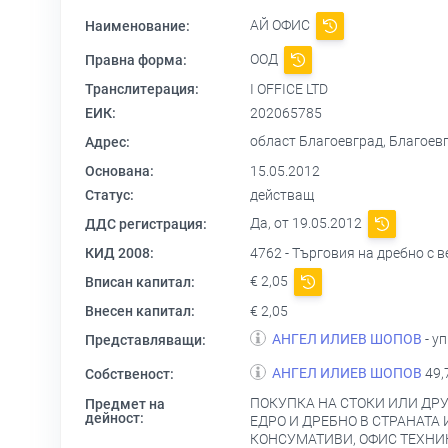
АЙ ОФИС
Наименование:
ООД
Правна форма:
Транслитерация:
I OFFICE LTD
ЕИК:
202065785
област Благоевград, Благоев
Адрес:
Основана:
15.05.2012
Статус:
действащ
Да, от 19.05.2012
ДДС регистрация:
КИД 2008:
4762 - Търговия на дребно с 
€ 2,05
Вписан капитал:
Внесен капитал:
€ 2,05
АНГЕЛ ИЛИЕВ ШОПОВ
- у
Представляващи:
АНГЕЛ ИЛИЕВ ШОПОВ
49,
Собственост:
ПОКУПКА НА СТОКИ ИЛИ ДРУ
Предмет на
дейност:
ЕДРО И ДРЕБНО В СТРАНАТА
КОНСУМАТИВИ, ОФИС ТЕХНИ