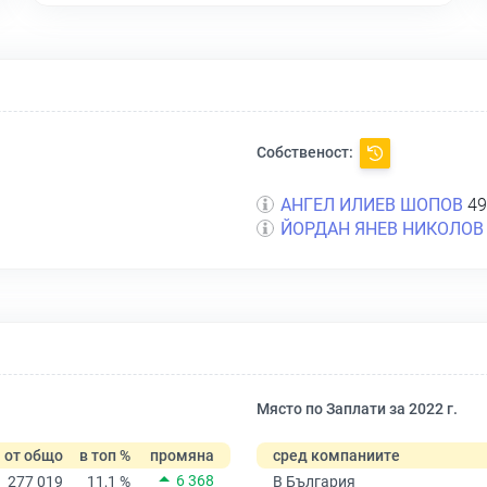
Собственост:
АНГЕЛ ИЛИЕВ ШОПОВ
49
ЙОРДАН ЯНЕВ НИКОЛОВ
Място по Заплати за 2022 г.
от общо
в топ %
промяна
сред компаниите
6 368
277 019
11,1 %
В България