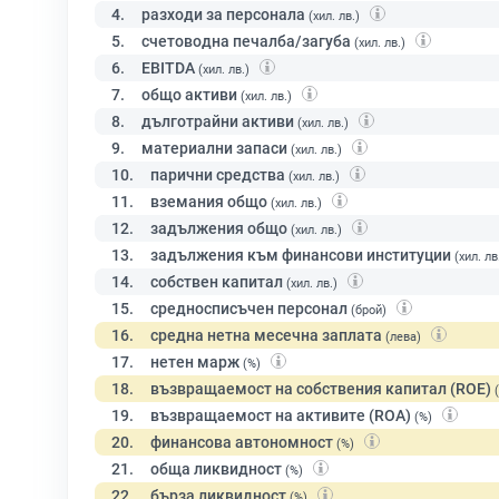
4.
разходи за персонала
(хил. лв.)
5.
счетоводна печалба/загуба
(хил. лв.)
6.
EBITDA
(хил. лв.)
7.
общо активи
(хил. лв.)
8.
дълготрайни активи
(хил. лв.)
9.
материални запаси
(хил. лв.)
10.
парични средства
(хил. лв.)
11.
вземания общо
(хил. лв.)
12.
задължения общо
(хил. лв.)
13.
задължения към финансови институции
(хил. лв
14.
собствен капитал
(хил. лв.)
15.
средносписъчен персонал
(брой)
16.
средна нетна месечна заплата
(лева)
17.
нетен марж
(%)
18.
възвращаемост на собствения капитал (ROE)
19.
възвращаемост на активите (ROA)
(%)
20.
финансова автономност
(%)
21.
обща ликвидност
(%)
22.
бърза ликвидност
(%)