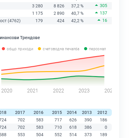
305
3 280
8 826
37,2 %
137
1 175
2 890
40,7 %
16
ост (4762)
179
424
42,2 %
инансови Трендове
общо приходи
счетоводна печалба
персонал
2020
2021
2022
2023
2024
018
2017
2016
2015
2014
2013
2012