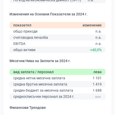
По код на икономическа дейност (5911)
n.a.
Изменения на Основни Показатели за 2024 г.
показател
изменение
общо приходи
n.a.
счетоводна печалба
n.a.
EBITDA
n.a.
общо активи
+40,0%
Месечни Нива на Заплати за 2024 г.
вид заплата / персонал
лева
средна нетна месечна заплата
1 101
средна брутна месечна заплата
1 419
среден бюджет за месечна заплата
1 688
средносписъчен персонал за 2024 г.
Финансови Трендове