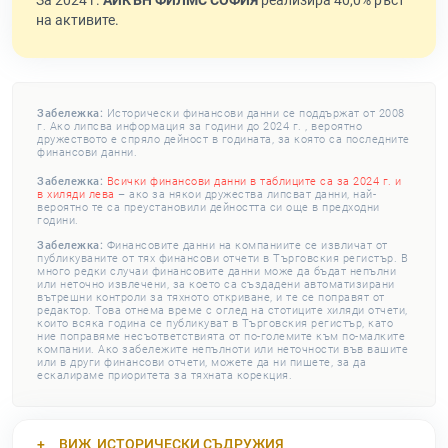
За 2024 г.
АЙКЪН ФИЛМС СОФИЯ
реализира 40,0% ръст
на активите.
Забележка:
Исторически финансови данни се поддържат от 2008
г. Ако липсва информация за години до 2024 г. , вероятно
дружеството е спряло дейност в годината, за която са последните
финансови данни.
Забележка:
Всички финансови данни в таблиците са за 2024 г. и
в хиляди лева
– ако за някои дружества липсват данни, най-
вероятно те са преустановили дейността си още в предходни
години.
Забележка:
Финансовите данни на компаниите се извличат от
публикуваните от тях финансови отчети в Търговския регистър. В
много редки случаи финансовите данни може да бъдат непълни
или неточно извлечени, за което са създадени автоматизирани
вътрешни контроли за тяхното откриване, и те се поправят от
редактор. Това отнема време с оглед на стотиците хиляди отчети,
които всяка година се публикуват в Търговския регистър, като
ние поправяме несъответствията от по-големите към по-малките
компании. Ако забележите непълноти или неточности във вашите
или в други финансови отчети, можете да ни пишете, за да
ескалираме приоритета за тяхната корекция.
ВИЖ
ИСТОРИЧЕСКИ СЪДРУЖИЯ