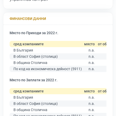
ФИНАНСОВИ ДАННИ
Място по Приходи за 2022 г.
сред компаниите
място
от общо
В България
n.a.
В област София (столица)
n.a.
В община Столична
n.a.
По код на икономическа дейност (5911)
n.a.
Място по Заплати за 2022 г.
сред компаниите
място
от общо
В България
n.a.
В област София (столица)
n.a.
В община Столична
n.a.