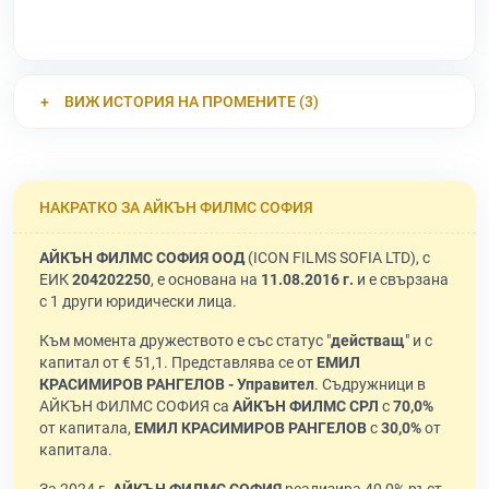
ВИЖ ИСТОРИЯ НА ПРОМЕНИТЕ (3)
НАКРАТКО ЗА АЙКЪН ФИЛМС СОФИЯ
АЙКЪН ФИЛМС СОФИЯ ООД
(ICON FILMS SOFIA LTD), с
ЕИК
204202250
, е основана на
11.08.2016 г.
и е свързана
с 1 други юридически лица.
Към момента дружеството е със статус "
действащ
" и с
капитал от € 51,1. Представлява се от
ЕМИЛ
КРАСИМИРОВ РАНГЕЛОВ - Управител
. Съдружници в
АЙКЪН ФИЛМС СОФИЯ са
АЙКЪН ФИЛМС СРЛ
с
70,0%
от капитала,
ЕМИЛ КРАСИМИРОВ РАНГЕЛОВ
с
30,0%
от
капитала.