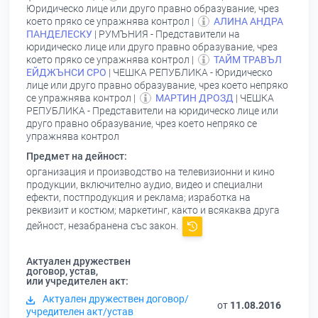
Юридическо лице или друго правно образувание, чрез
което пряко се упражнява контрол |
АЛИНА АНДРА
ПАНДЕЛЕСКУ
| РУМЪНИЯ - Представители на
юридическо лице или друго правно образувание, чрез
което пряко се упражнява контрол |
ТАЙМ ТРАВЪЛ
ЕЙДЖЪНСИ СРО
| ЧЕШКА РЕПУБЛИКА - Юридическо
лице или друго правно образувание, чрез което непряко
се упражнява контрол |
МАРТИН ДРОЗД
| ЧЕШКА
РЕПУБЛИКА - Представители на юридическо лице или
друго правно образувание, чрез което непряко се
упражнява контрол
Предмет на дейност:
организация и производство на телевизионни и кино
продукции, включително аудио, видео и специални
ефекти, постпродукция и реклама; изработка на
реквизит и костюм; маркетинг, както и всякаква друга
дейност, незабранена със закон.
Актуален дружествен
договор, устав,
или учредителен акт:
Актуален дружествен договор/
от
11.08.2016
учредителен акт/устав