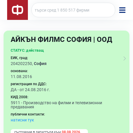
АЙКЪН ФИЛМС СОФИЯ | ООД
СТАТУС:
действащ
ЕИК, град:
204202250,
София
основана:
11.08.2016
регистрация по ДДС:
ДА - от 24.08.2016 г.
КИД 2008:
5911 -
Производство на филми и телевизионни
предавания
публични контакти:
натисни тук
състояние в регистъра към
08.08.2026