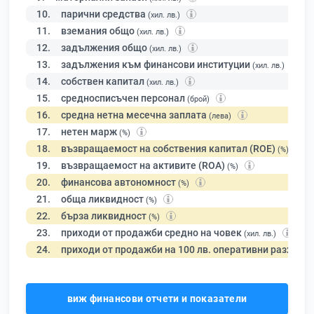
10.
парични средства
(хил. лв.)
11.
вземания общо
(хил. лв.)
12.
задължения общо
(хил. лв.)
13.
задължения към финансови институции
(хил. лв.)
14.
собствен капитал
(хил. лв.)
15.
средносписъчен персонал
(брой)
16.
средна нетна месечна заплата
(лева)
17.
нетен марж
(%)
18.
възвращаемост на собствения капитал (ROE)
(%)
19.
възвращаемост на активите (ROA)
(%)
20.
финансова автономност
(%)
21.
обща ликвидност
(%)
22.
бърза ликвидност
(%)
23.
приходи от продажби средно на човек
(хил. лв.)
24.
приходи от продажби на 100 лв. оперативни разходи
виж финансови отчети и показатели