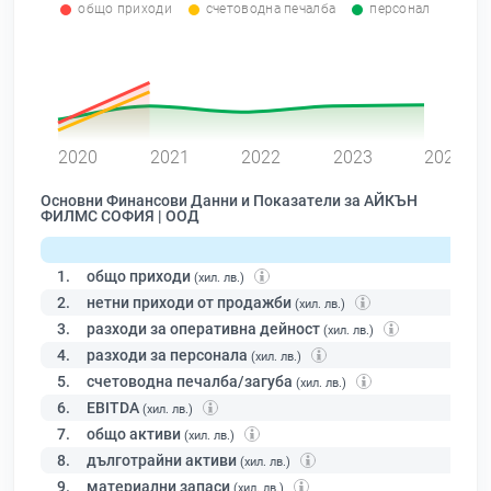
общо приходи
счетоводна печалба
персонал
0
2020
2021
2022
2023
2024
Основни Финансови Данни и Показатели за АЙКЪН
ФИЛМС СОФИЯ | ООД
1.
общо приходи
(хил. лв.)
2.
нетни приходи от продажби
(хил. лв.)
3.
разходи за оперативна дейност
(хил. лв.)
4.
разходи за персонала
(хил. лв.)
5.
счетоводна печалба/загуба
(хил. лв.)
6.
EBITDA
(хил. лв.)
7.
общо активи
(хил. лв.)
8.
дълготрайни активи
(хил. лв.)
9.
материални запаси
(хил. лв.)