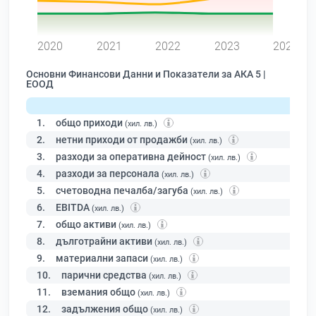
0
2020
2021
2022
2023
2024
Основни Финансови Данни и Показатели за АКА 5 |
ЕООД
1.
общо приходи
(хил. лв.)
2.
нетни приходи от продажби
(хил. лв.)
3.
разходи за оперативна дейност
(хил. лв.)
4.
разходи за персонала
(хил. лв.)
5.
счетоводна печалба/загуба
(хил. лв.)
6.
EBITDA
(хил. лв.)
7.
общо активи
(хил. лв.)
8.
дълготрайни активи
(хил. лв.)
9.
материални запаси
(хил. лв.)
10.
парични средства
(хил. лв.)
11.
вземания общо
(хил. лв.)
12.
задължения общо
(хил. лв.)