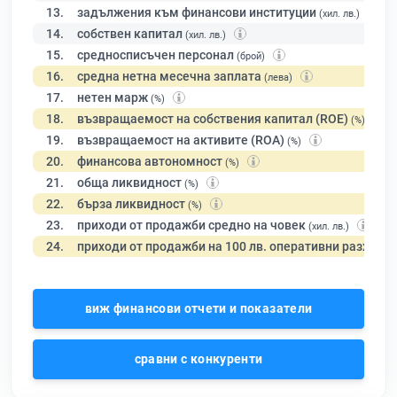
13.
задължения към финансови институции
(хил. лв.)
14.
собствен капитал
(хил. лв.)
15.
средносписъчен персонал
(брой)
16.
средна нетна месечна заплата
(лева)
17.
нетен марж
(%)
18.
възвращаемост на собствения капитал (ROE)
(%)
19.
възвращаемост на активите (ROA)
(%)
20.
финансова автономност
(%)
21.
обща ликвидност
(%)
22.
бърза ликвидност
(%)
23.
приходи от продажби средно на човек
(хил. лв.)
24.
приходи от продажби на 100 лв. оперативни разходи
виж финансови отчети и показатели
сравни с конкуренти