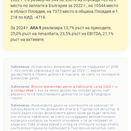
място по заплати в България за 2022 г., на 10544 място
в област Пловдив, на 7373 място в община Пловдив и 1
218 по КИД - 4719.
За 2024 г.
АКА 5
реализира 13,7% ръст на приходите,
25,0% ръст на печалбата, 23,5% ръст на EBITDA, 21,1%
ръст на активите.
Забележка:
Исторически финансови данни се поддържат от 2008
г. Ако липсва информация за години до 2024 г. , вероятно
дружеството е спряло дейност в годината, за която са последните
финансови данни.
Забележка:
Всички финансови данни в таблиците са за 2024 г. и
в хиляди лева
– ако за някои дружества липсват данни, най-
вероятно те са преустановили дейността си още в предходни
години.
Забележка:
Финансовите данни на компаниите се извличат от
публикуваните от тях финансови отчети в Търговския регистър. В
много редки случаи финансовите данни може да бъдат непълни
или неточно извлечени, за което са създадени автоматизирани
вътрешни контроли за тяхното откриване, и те се поправят от
редактор. Това отнема време с оглед на стотиците хиляди отчети,
които всяка година се публикуват в Търговския регистър, като