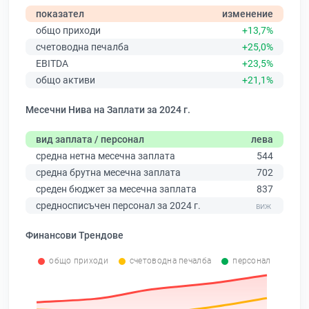
показател
изменение
общо приходи
+13,7%
счетоводна печалба
+25,0%
EBITDA
+23,5%
общо активи
+21,1%
Месечни Нива на Заплати за 2024 г.
вид заплата / персонал
лева
средна нетна месечна заплата
544
средна брутна месечна заплата
702
среден бюджет за месечна заплата
837
средносписъчен персонал за 2024 г.
Финансови Трендове
общо приходи
счетоводна печалба
персонал