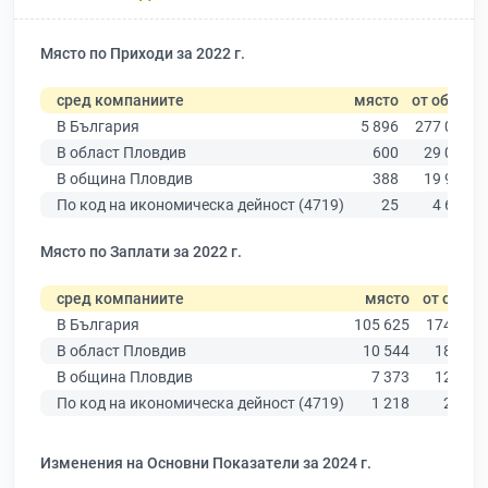
Място по Приходи за 2022 г.
сред компаниите
място
от общо
В България
5 896
277 019
В област Пловдив
600
29 067
В община Пловдив
388
19 939
По код на икономическа дейност (4719)
25
4 682
Място по Заплати за 2022 г.
сред компаниите
място
от общо
В България
105 625
174 403
В област Пловдив
10 544
18 305
В община Пловдив
7 373
12 387
По код на икономическа дейност (4719)
1 218
2 938
Изменения на Основни Показатели за 2024 г.