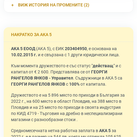
ВИЖ ИСТОРИЯ НА ПРОМЕНИТЕ (2)
НАКРАТКО ЗА АКА 5
АКА 5 ЕООД
(AKA 5), с ЕИК
203404950
, е основана на
10.02.2015 г.
и е свързана с 1 други юридически лица.
Към момента дружеството е със статус "
действащ
" и с
капитал от € 2 600. Представлява се от
ГЕОРГИ
РАНГЕЛОВ ЯНКОВ - Управител
. Съдружници в АКА 5 са
ГЕОРГИ РАНГЕЛОВ ЯНКОВ
с
100%
от капитала.
Дружеството е на 5 896 място по приходи в България за
2022 г., на 600 място в област Пловдив, на 388 място в
Пловдив и на 25 място по приходи в своята индустрия
по КИД 4719 - Търговия на дребно в неспециализирани
магазини с разнообразни стоки .
Средномесечната нетна работна заплата в
АКА 5
за
2022 г. е в размер на 544 лв, което му отрежда 105 625