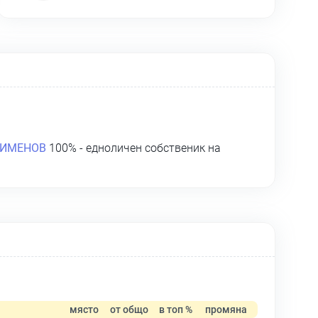
ОИМЕНОВ
100% - едноличен собственик на
място
от общо
в топ %
промяна