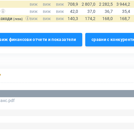
азходи
(лева)
виж финансови отчети и показатели
сравни с конкурент
Р
анс.pdf