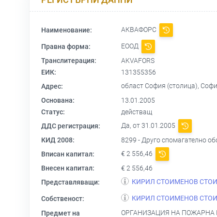
АКВАФОРС
Наименование:
ЕООД
Правна форма:
Транслитерация:
AKVAFORS
ЕИК:
131355356
област София (столица), София 
Адрес:
Основана:
13.01.2005
Статус:
действащ
Да, от 31.01.2005
ДДС регистрация:
КИД 2008:
8299 - Друго спомагателно о
€ 2 556,46
Вписан капитал:
Внесен капитал:
€ 2 556,46
КИРИЛ СТОИМЕНОВ СТО
Представляващи:
КИРИЛ СТОИМЕНОВ СТО
Собственост:
ОРГАНИЗАЦИЯ НА ПОЖАРНА 
Предмет на