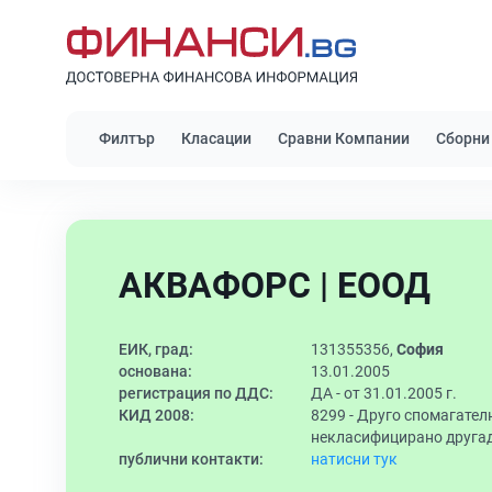
Филтър
Класации
Сравни Компании
Сборни
АКВАФОРС | ЕООД
ЕИК, град:
131355356,
София
основана:
13.01.2005
регистрация по ДДС:
ДА - от 31.01.2005 г.
КИД 2008:
8299 -
Друго спомагателн
некласифицирано друга
публични контакти:
натисни тук