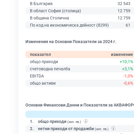
В България
32 543
В област София (столица)
12 759
В община Столична
12 759
По код на икономическа дейност (8299)
61
Изменения на Основни Показатели за 2024 г.
показател
изменение
общо приходи
+10,1%
счетоводна печалба
+3,1%
EBITDA
-1,0%
общо активи
-0,6%
Основни Финансови Данни и Показатели за АКВАФОР
1.
общо приходи
(хил. лв.)
2.
нетни приходи от продажби
(хил. лв.)