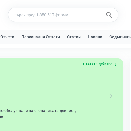
 Отчети
Персонални Отчети
Статии
Новини
Седмични
СТАТУС:
действащ
о обслужване на стопанската дейност,
де