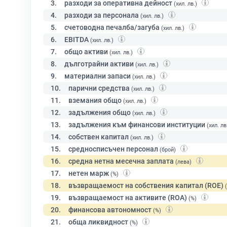
3.
разходи за оперативна дейност
(хил. лв.)
4.
разходи за персонала
(хил. лв.)
5.
счетоводна печалба/загуба
(хил. лв.)
6.
EBITDA
(хил. лв.)
7.
общо активи
(хил. лв.)
8.
дълготрайни активи
(хил. лв.)
9.
материални запаси
(хил. лв.)
10.
парични средства
(хил. лв.)
11.
вземания общо
(хил. лв.)
12.
задължения общо
(хил. лв.)
13.
задължения към финансови институции
(хил. лв
14.
собствен капитал
(хил. лв.)
15.
средносписъчен персонал
(брой)
16.
средна нетна месечна заплата
(лева)
17.
нетен марж
(%)
18.
възвращаемост на собствения капитал (ROE)
19.
възвращаемост на активите (ROA)
(%)
20.
финансова автономност
(%)
21.
обща ликвидност
(%)