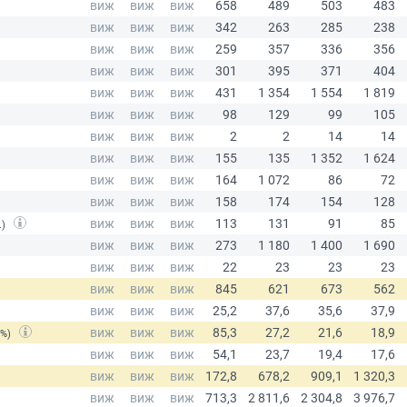
.)
(%)