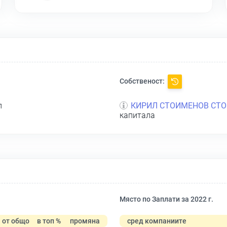
Собственост:
л
КИРИЛ СТОИМЕНОВ СТ
капитала
Място по Заплати за 2022 г.
от общо
в топ %
промяна
сред компаниите