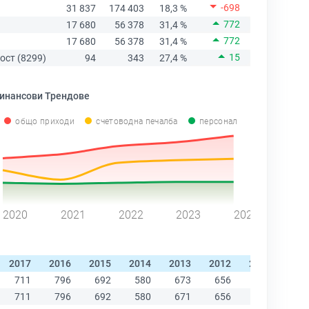
-698
31 837
174 403
18,3 %
772
17 680
56 378
31,4 %
772
17 680
56 378
31,4 %
15
ост (8299)
94
343
27,4 %
инансови Трендове
общо приходи
счетоводна печалба
персонал
2020
2021
2022
2023
2024
2017
2016
2015
2014
2013
2012
2011
201