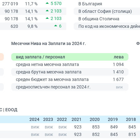
5 570
277 019
11,7 %
В България
2 103
90 178
14,1 %
В област София (столица)
2 103
90 178
14,1 %
В община Столична
6
620
9,8 %
По код на икономическа дейн
Месечни Нива на Заплати за 2024 г.
Ф
вид заплата / персонал
лева
средна нетна месечна заплата
1 094
средна брутна месечна заплата
1 410
среден бюджет за месечна заплата
1 677
0
средносписъчен персонал за 2024 г.
С | ЕООД
2024
2023
2022
2021
2020
2019
2018