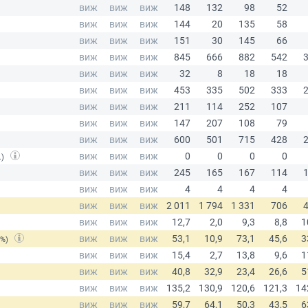
.)
(%)