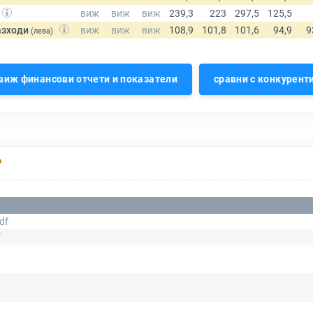
азходи
(лева)
виж финансови отчети и показатели
сравни с конкурент
Р
df
f