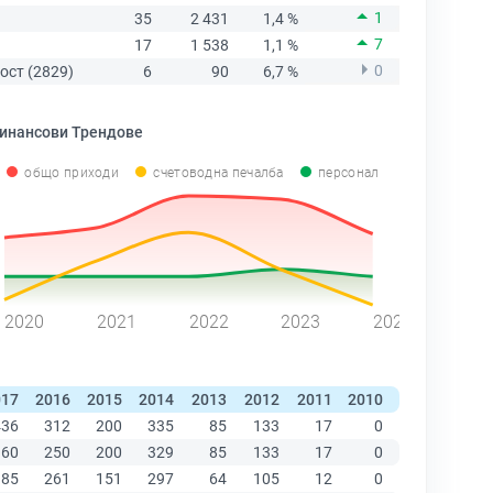
1
35
2 431
1,4 %
7
17
1 538
1,1 %
0
ост (2829)
6
90
6,7 %
инансови Трендове
общо приходи
счетоводна печалба
персонал
2020
2021
2022
2023
2024
017
2016
2015
2014
2013
2012
2011
2010