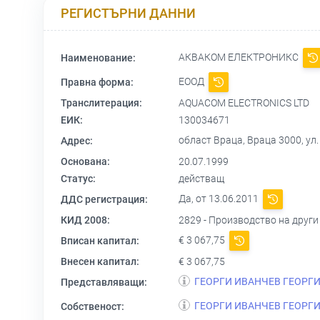
РЕГИСТЪРНИ ДАННИ
АКВАКОМ ЕЛЕКТРОНИКС
Наименование:
ЕООД
Правна форма:
Транслитерация:
AQUACOM ELECTRONICS LTD
ЕИК:
130034671
област Враца, Враца 3000, ул. 
Адрес:
Основана:
20.07.1999
Статус:
действащ
Да, от 13.06.2011
ДДС регистрация:
КИД 2008:
2829 - Производство на друг
€ 3 067,75
Вписан капитал:
Внесен капитал:
€ 3 067,75
ГЕОРГИ ИВАНЧЕВ ГЕОРГ
Представляващи:
ГЕОРГИ ИВАНЧЕВ ГЕОРГ
Собственост: