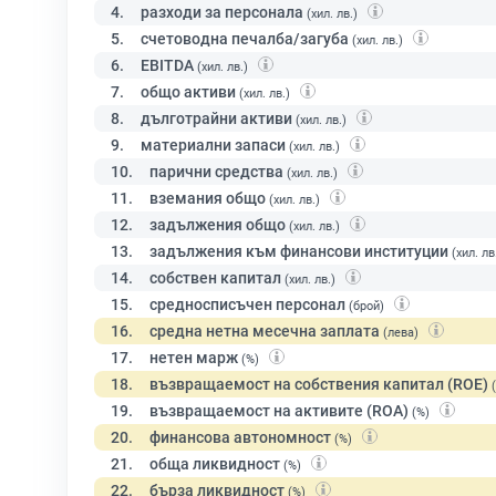
4.
разходи за персонала
(хил. лв.)
5.
счетоводна печалба/загуба
(хил. лв.)
6.
EBITDA
(хил. лв.)
7.
общо активи
(хил. лв.)
8.
дълготрайни активи
(хил. лв.)
9.
материални запаси
(хил. лв.)
10.
парични средства
(хил. лв.)
11.
вземания общо
(хил. лв.)
12.
задължения общо
(хил. лв.)
13.
задължения към финансови институции
(хил. лв
14.
собствен капитал
(хил. лв.)
15.
средносписъчен персонал
(брой)
16.
средна нетна месечна заплата
(лева)
17.
нетен марж
(%)
18.
възвращаемост на собствения капитал (ROE)
19.
възвращаемост на активите (ROA)
(%)
20.
финансова автономност
(%)
21.
обща ликвидност
(%)
22.
бърза ликвидност
(%)