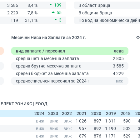
109
3 586
8,4 %
В област Враца
55
2 229
7,8 %
В община Враца
3
119
31,1 %
По код на икономическа дейн
Месечни Нива на Заплати за 2024 г.
Ф
вид заплата / персонал
лева
средна нетна месечна заплата
2 805
средна брутна месечна заплата
3 585
среден бюджет за месечна заплата
4 229
0
средносписъчен персонал за 2024 г.
М ЕЛЕКТРОНИКС | ЕООД
2024
2023
2022
2021
2020
2019
2018
2