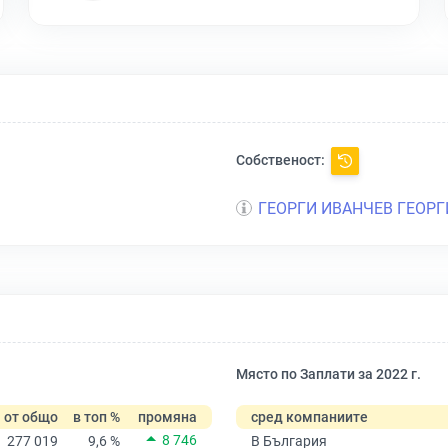
Собственост:
ГЕОРГИ ИВАНЧЕВ ГЕОРГ
Място по Заплати за 2022 г.
от общо
в топ %
промяна
сред компаниите
8 746
277 019
9,6 %
В България