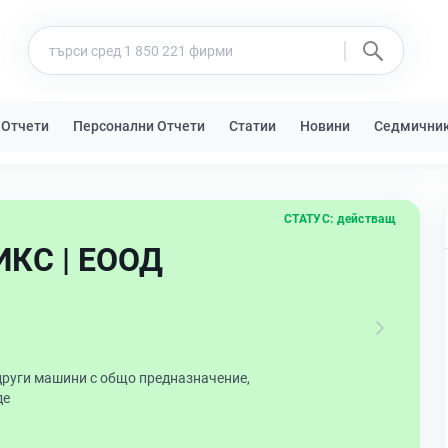
 Отчети
Персонални Отчети
Статии
Новини
Седмични
СТАТУС:
действащ
КС | ЕООД
други машини с общо предназначение,
де