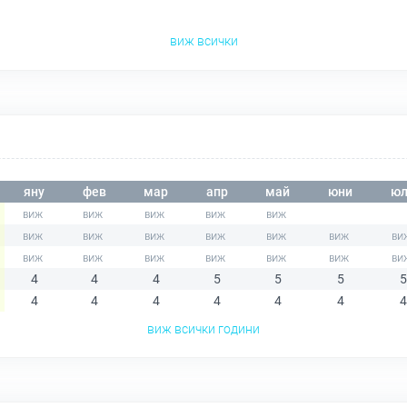
виж всички
яну
фев
мар
апр
май
юни
юл
4
4
4
5
5
5
5
4
4
4
4
4
4
4
виж всички години