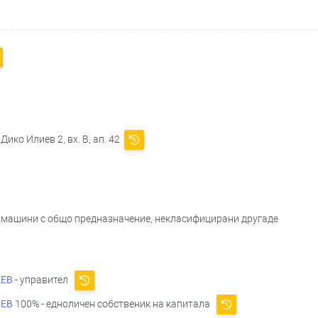
Дико Илиев 2, вх. В, ап. 42
и машини с общо предназначение, некласифицирани другаде
ИЕВ
- управител
ИЕВ
100% - едноличен собственик на капитала