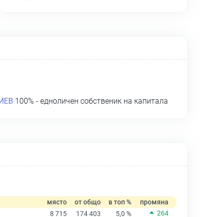
ИЕВ
100% - едноличен собственик на капитала
място
от общо
в топ %
промяна
264
8 715
174 403
5,0 %