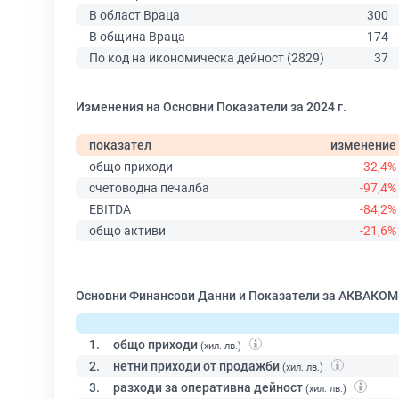
В област Враца
300
В община Враца
174
По код на икономическа дейност (2829)
37
Изменения на Основни Показатели за 2024 г.
показател
изменение
общо приходи
-32,4%
счетоводна печалба
-97,4%
EBITDA
-84,2%
общо активи
-21,6%
Основни Финансови Данни и Показатели за АКВАКО
1.
общо приходи
(хил. лв.)
2.
нетни приходи от продажби
(хил. лв.)
3.
разходи за оперативна дейност
(хил. лв.)