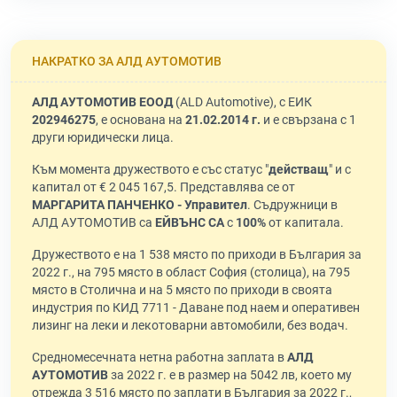
НАКРАТКО ЗА АЛД АУТОМОТИВ
АЛД АУТОМОТИВ ЕООД
(ALD Automotive), с ЕИК
202946275
, е основана на
21.02.2014 г.
и е свързана с 1
други юридически лица.
Към момента дружеството е със статус "
действащ
" и с
капитал от € 2 045 167,5. Представлява се от
МАРГАРИТА ПАНЧЕНКО - Управител
. Съдружници в
АЛД АУТОМОТИВ са
ЕЙВЪНС СА
с
100%
от капитала.
Дружеството е на 1 538 място по приходи в България за
2022 г., на 795 място в област София (столица), на 795
място в Столична и на 5 място по приходи в своята
индустрия по КИД 7711 - Даване под наем и оперативен
лизинг на леки и лекотоварни автомобили, без водач.
Средномесечната нетна работна заплата в
АЛД
АУТОМОТИВ
за 2022 г. е в размер на 5042 лв, което му
отрежда 3 516 място по заплати в България за 2022 г.,