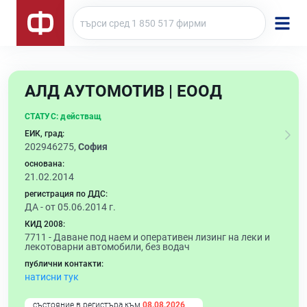
АЛД АУТОМОТИВ | ЕООД
СТАТУС:
действащ
ЕИК, град:
202946275,
София
основана:
21.02.2014
регистрация по ДДС:
ДА - от 05.06.2014 г.
КИД 2008:
7711 -
Даване под наем и оперативен лизинг на леки и
лекотоварни автомобили, без водач
публични контакти:
натисни тук
състояние в регистъра към
08.08.2026