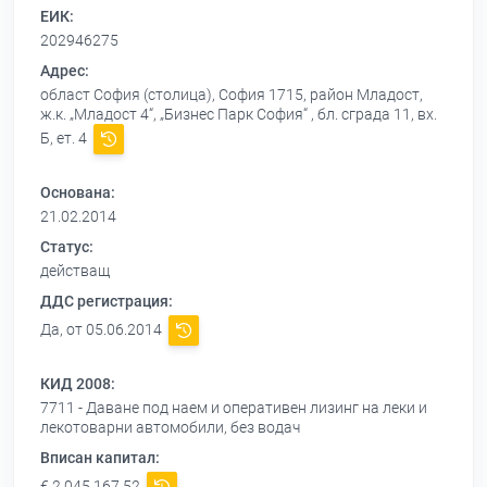
ЕИК:
202946275
Адрес:
област София (столица), София 1715, район Младост,
ж.к. „Младост 4“, „Бизнес Парк София“ , бл. сграда 11, вх.
Б, ет. 4
Основана:
21.02.2014
Статус:
действащ
ДДС регистрация:
Да, от 05.06.2014
КИД 2008:
7711 - Даване под наем и оперативен лизинг на леки и
лекотоварни автомобили, без водач
Вписан капитал:
€ 2 045 167,52