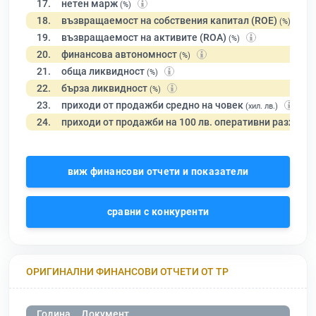
17.
нетен марж
(%)
18.
възвращаемост на собствения капитал (ROE)
(%)
19.
възвращаемост на активите (ROA)
(%)
20.
финансова автономност
(%)
21.
обща ликвидност
(%)
22.
бърза ликвидност
(%)
23.
приходи от продажби средно на човек
(хил. лв.)
24.
приходи от продажби на 100 лв. оперативни разходи
виж финансови отчети и показатели
сравни с конкуренти
ОРИГИНАЛНИ ФИНАНСОВИ ОТЧЕТИ ОТ ТР
Година
Документ