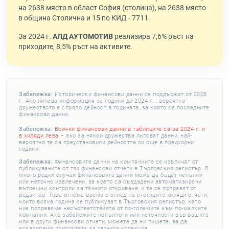
на 2638 място в област София (столица), на 2638 място
в община Столична и 15 по КИД - 7711.
За 2024 г.
АЛД АУТОМОТИВ
реализира 7,6% ръст на
приходите, 8,5% ръст на активите.
Забележка:
Исторически финансови данни се поддържат от 2008
г. Ако липсва информация за години до 2024 г. , вероятно
дружеството е спряло дейност в годината, за която са последните
финансови данни.
Забележка:
Всички финансови данни в таблиците са за 2024 г. и
в хиляди лева
– ако за някои дружества липсват данни, най-
вероятно те са преустановили дейността си още в предходни
години.
Забележка:
Финансовите данни на компаниите се извличат от
публикуваните от тях финансови отчети в Търговския регистър. В
много редки случаи финансовите данни може да бъдат непълни
или неточно извлечени, за което са създадени автоматизирани
вътрешни контроли за тяхното откриване, и те се поправят от
редактор. Това отнема време с оглед на стотиците хиляди отчети,
които всяка година се публикуват в Търговския регистър, като
ние поправяме несъответствията от по-големите към по-малките
компании. Ако забележите непълноти или неточности във вашите
или в други финансови отчети, можете да ни пишете, за да
ескалираме приоритета за тяхната корекция.