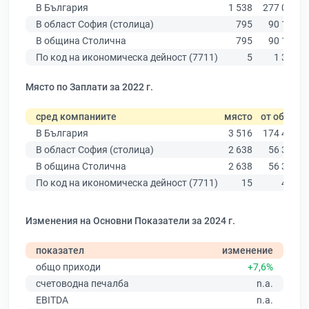
В България
1 538
277 019
В област София (столица)
795
90 178
В община Столична
795
90 178
По код на икономическа дейност (7711)
5
1 368
Място по Заплати за 2022 г.
сред компаниите
място
от общо
В България
3 516
174 403
В област София (столица)
2 638
56 378
В община Столична
2 638
56 378
По код на икономическа дейност (7711)
15
448
Изменения на Основни Показатели за 2024 г.
показател
изменение
общо приходи
+7,6%
счетоводна печалба
n.a.
EBITDA
n.a.