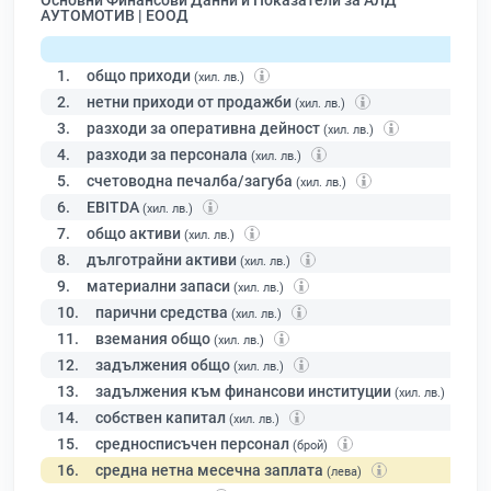
Основни Финансови Данни и Показатели за АЛД
АУТОМОТИВ | ЕООД
1.
общо приходи
(хил. лв.)
2.
нетни приходи от продажби
(хил. лв.)
3.
разходи за оперативна дейност
(хил. лв.)
4.
разходи за персонала
(хил. лв.)
5.
счетоводна печалба/загуба
(хил. лв.)
6.
EBITDA
(хил. лв.)
7.
общо активи
(хил. лв.)
8.
дълготрайни активи
(хил. лв.)
9.
материални запаси
(хил. лв.)
10.
парични средства
(хил. лв.)
11.
вземания общо
(хил. лв.)
12.
задължения общо
(хил. лв.)
13.
задължения към финансови институции
(хил. лв.)
14.
собствен капитал
(хил. лв.)
15.
средносписъчен персонал
(брой)
16.
средна нетна месечна заплата
(лева)