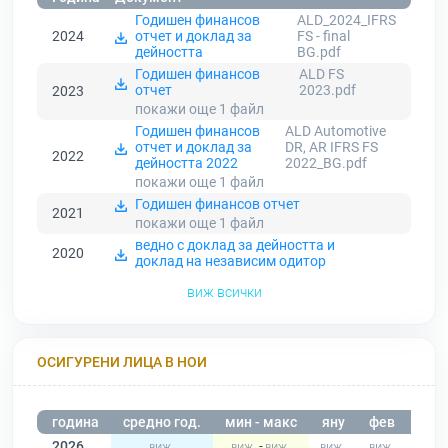
Годишен финансов
ALD_2024_IFRS
2024
отчет и доклад за
FS - final
дейността
BG.pdf
Годишен финансов
ALD FS
отчет
2023.pdf
2023
покажи още 1
файл
Годишен финансов
ALD Automotive
отчет и доклад за
DR, AR IFRS FS
2022
дейността 2022
2022_BG.pdf
покажи още 1
файл
Годишен финансов отчет
2021
покажи още 1
файл
ведно с доклад за дейността и
2020
доклад на независим одитор
виж всички
ОСИГУРЕНИ ЛИЦА В НОИ
година
средно год.
мин - макс
яну
фев
мар
2026
-