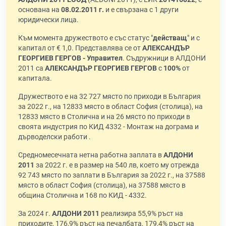
основана на
08.02.2011 г.
и е свързана с 1 други
юридически лица.
Към момента дружеството е със статус "
действащ
" и с
капитал от € 1,0. Представлява се от
АЛЕКСАНДЪР
ГЕОРГИЕВ ГЕРГОВ - Управител
. Съдружници в АЛДОНИ
2011 са
АЛЕКСАНДЪР ГЕОРГИЕВ ГЕРГОВ
с
100%
от
капитала.
Дружеството е на 32 727 място по приходи в България
за 2022 г., на 12833 място в област София (столица), на
12833 място в Столична и на 26 място по приходи в
своята индустрия по КИД 4332 - Монтаж на дограма и
дърводелски работи .
Средномесечната нетна работна заплата в
АЛДОНИ
2011
за 2022 г. е в размер на 540 лв, което му отрежда
92 743 място по заплати в България за 2022 г., на 37588
място в област София (столица), на 37588 място в
община Столична и 168 по КИД - 4332.
За 2024 г.
АЛДОНИ 2011
реализира 55,9% ръст на
приходите, 176,9% ръст на печалбата, 179,4% ръст на