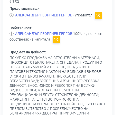
€ 1,02
Представляващи:
АЛЕКСАНДЪР ГЕОРГИЕВ ГЕРГОВ
- управител
Собственост:
АЛЕКСАНДЪР ГЕОРГИЕВ ГЕРГОВ
100% - едноличен
собственик на капитала
Предмет на дейност:
ПОКУПКО-ПРОДАЖБА НА СТРОИТЕЛНИ МАТЕРИАЛИ,
ПРОЗОРЦИ, СТЪКЛОПАКЕТИ, ОГЛЕДАЛА, ПРОДУКТИ ОТ
СТЪКЛО, АЛУМИНИЙ И ПЕ BE ЦЕ, ПРОДУКТИ ОТ
ПЛАТОВЕ И ТЕКСТИЛ КАКТО И НА ВСЯКАКВИ ВИДОВЕ
СТОКИ В ПЪРВОНАЧАЛЕН, ПРЕРАБОТЕН ИЛИ
ОБРАБОТЕН ВИД; ВЪТРЕШНА И ВЪНШНОТЪРГОВСКА
ДЕЙНОСТ, ВНОС, ИЗНОС И РЕЕКСПОРТ НА ВСИЧКИ
ВИДОВЕ СТОКИ; МОНТАЖНИ, РЕМОНТНИ,
РЕНОВАЦИОННИ И ДРУГИ СТРОИТЕЛНИ ДЕЙНОСТИ;
МАРКЕТИНГ, АГЕНТСТВО, КОМИСИОННА,
СПЕДИЦИОННА И ТРАНСПОРТНА ДЕЙНОСТ,ТЪРГОВСКО
ПРЕДСТАВИТЕЛСТВО И ПОСРЕДНИЧЕСТВО НА
БЪЛГАРСКИ И ЧУЖДЕСТРАННИ ФИЗИЧЕСКИ И