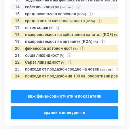
13.
задължения към финансови институции
(хил. лв.)
14.
собствен капитал
(хил. лв.)
15.
средносписъчен персонал
(брой)
16.
средна нетна месечна заплата
(лева)
17.
нетен марж
(%)
18.
възвращаемост на собствения капитал (ROE)
(%)
19.
възвращаемост на активите (ROA)
(%)
20.
финансова автономност
(%)
21.
обща ликвидност
(%)
22.
бърза ликвидност
(%)
23.
приходи от продажби средно на човек
(хил. лв.)
24.
приходи от продажби на 100 лв. оперативни разходи
виж финансови отчети и показатели
сравни с конкуренти