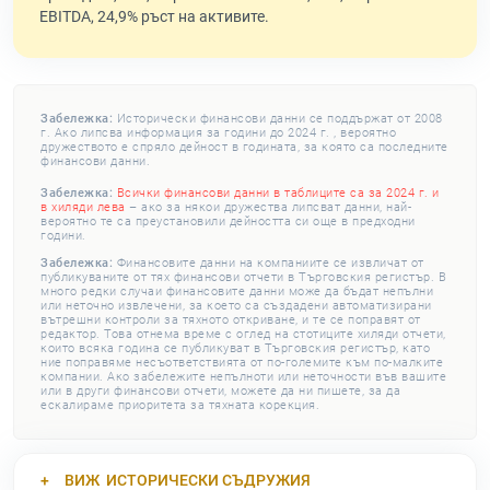
EBITDA, 24,9% ръст на активите.
Забележка:
Исторически финансови данни се поддържат от 2008
г. Ако липсва информация за години до 2024 г. , вероятно
дружеството е спряло дейност в годината, за която са последните
финансови данни.
Забележка:
Всички финансови данни в таблиците са за 2024 г. и
в хиляди лева
– ако за някои дружества липсват данни, най-
вероятно те са преустановили дейността си още в предходни
години.
Забележка:
Финансовите данни на компаниите се извличат от
публикуваните от тях финансови отчети в Търговския регистър. В
много редки случаи финансовите данни може да бъдат непълни
или неточно извлечени, за което са създадени автоматизирани
вътрешни контроли за тяхното откриване, и те се поправят от
редактор. Това отнема време с оглед на стотиците хиляди отчети,
които всяка година се публикуват в Търговския регистър, като
ние поправяме несъответствията от по-големите към по-малките
компании. Ако забележите непълноти или неточности във вашите
или в други финансови отчети, можете да ни пишете, за да
ескалираме приоритета за тяхната корекция.
ВИЖ
ИСТОРИЧЕСКИ СЪДРУЖИЯ