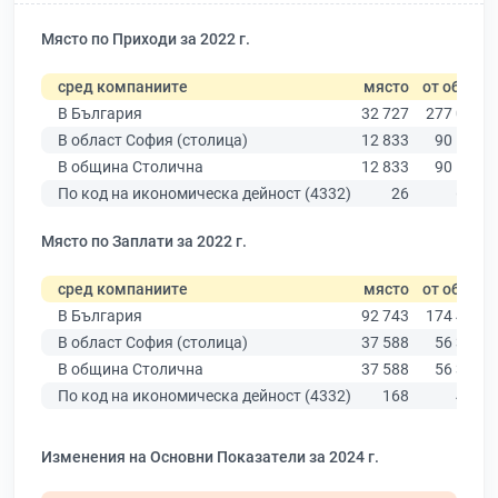
Място по Приходи за 2022 г.
сред компаниите
място
от общо
В България
32 727
277 019
В област София (столица)
12 833
90 178
В община Столична
12 833
90 178
По код на икономическа дейност (4332)
26
626
Място по Заплати за 2022 г.
сред компаниите
място
от общо
В България
92 743
174 403
В област София (столица)
37 588
56 378
В община Столична
37 588
56 378
По код на икономическа дейност (4332)
168
439
Изменения на Основни Показатели за 2024 г.