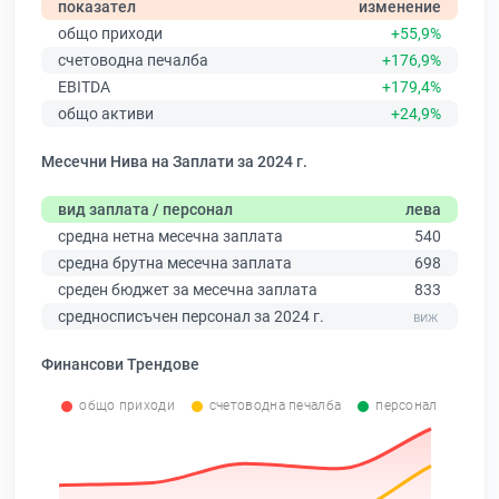
показател
изменение
общо приходи
+55,9%
счетоводна печалба
+176,9%
EBITDA
+179,4%
общо активи
+24,9%
Месечни Нива на Заплати за 2024 г.
вид заплата / персонал
лева
средна нетна месечна заплата
540
средна брутна месечна заплата
698
среден бюджет за месечна заплата
833
средносписъчен персонал за 2024 г.
Финансови Трендове
общо приходи
счетоводна печалба
персонал