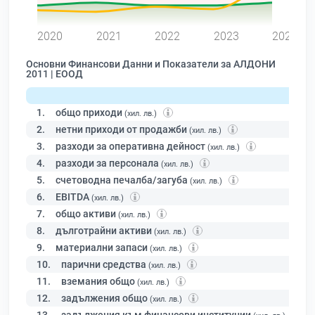
0
2020
2021
2022
2023
2024
Основни Финансови Данни и Показатели за АЛДОНИ
2011 | ЕООД
1.
общо приходи
(хил. лв.)
2.
нетни приходи от продажби
(хил. лв.)
3.
разходи за оперативна дейност
(хил. лв.)
4.
разходи за персонала
(хил. лв.)
5.
счетоводна печалба/загуба
(хил. лв.)
6.
EBITDA
(хил. лв.)
7.
общо активи
(хил. лв.)
8.
дълготрайни активи
(хил. лв.)
9.
материални запаси
(хил. лв.)
10.
парични средства
(хил. лв.)
11.
вземания общо
(хил. лв.)
12.
задължения общо
(хил. лв.)