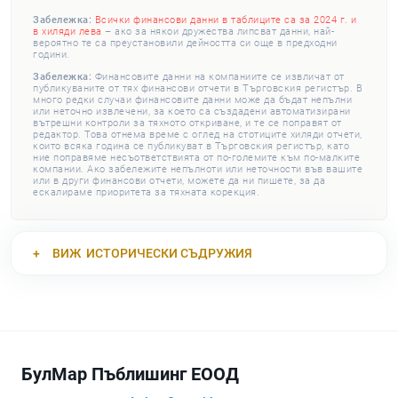
Забележка:
Всички финансови данни в таблиците са за 2024 г. и
в хиляди лева
– ако за някои дружества липсват данни, най-
вероятно те са преустановили дейността си още в предходни
години.
Забележка:
Финансовите данни на компаниите се извличат от
публикуваните от тях финансови отчети в Търговския регистър. В
много редки случаи финансовите данни може да бъдат непълни
или неточно извлечени, за което са създадени автоматизирани
вътрешни контроли за тяхното откриване, и те се поправят от
редактор. Това отнема време с оглед на стотиците хиляди отчети,
които всяка година се публикуват в Търговския регистър, като
ние поправяме несъответствията от по-големите към по-малките
компании. Ако забележите непълноти или неточности във вашите
или в други финансови отчети, можете да ни пишете, за да
ескалираме приоритета за тяхната корекция.
ВИЖ
ИСТОРИЧЕСКИ СЪДРУЖИЯ
БулМар Пъблишинг ЕООД