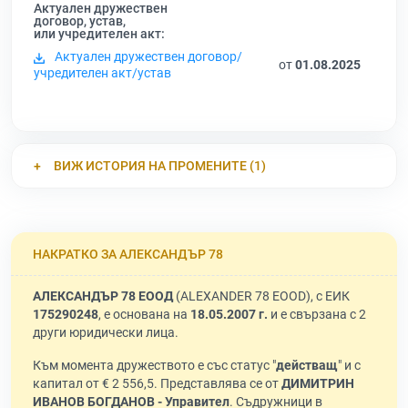
Актуален дружествен
договор, устав,
или учредителен акт:
Актуален дружествен договор/
от
01.08.2025
учредителен акт/устав
ВИЖ ИСТОРИЯ НА ПРОМЕНИТЕ (1)
НАКРАТКО ЗА АЛЕКСАНДЪР 78
АЛЕКСАНДЪР 78 ЕООД
(ALEXANDER 78 EOOD), с ЕИК
175290248
, е основана на
18.05.2007 г.
и е свързана с 2
други юридически лица.
Към момента дружеството е със статус "
действащ
" и с
капитал от € 2 556,5. Представлява се от
ДИМИТРИН
ИВАНОВ БОГДАНОВ - Управител
. Съдружници в