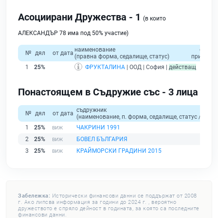
Асоциирани Дружества - 1
(в които
АЛЕКСАНДЪР 78 има под 50% участие)
наименование
общо
№
дял
от дата
(правна форма, седалище, статус)
приходи
1
25%
ФРУКТАЛИНА
| ООД | София |
действащ
Понастоящем в Съдружие със - 3 лица
съдружник
№
дял
от дата
(наименование, п. форма, седалище, статус / физи
1
25%
ЧАКРИНИ 1991
2
25%
БОВЕЛ БЪЛГАРИЯ
3
25%
КРАЙМОРСКИ ГРАДИНИ 2015
Забележка:
Исторически финансови данни се поддържат от 2008
г. Ако липсва информация за години до 2024 г. , вероятно
дружеството е спряло дейност в годината, за която са последните
финансови данни.