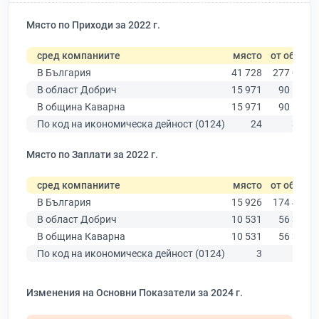
Място по Приходи за 2022 г.
сред компаниите
място
от общо
В България
41 728
277 019
В област Добрич
15 971
90 178
В община Каварна
15 971
90 178
По код на икономическа дейност (0124)
24
317
Място по Заплати за 2022 г.
сред компаниите
място
от общо
В България
15 926
174 403
В област Добрич
10 531
56 378
В община Каварна
10 531
56 378
По код на икономическа дейност (0124)
3
172
Изменения на Основни Показатели за 2024 г.