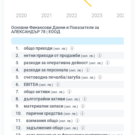
2020
2021
2022
2023
2024
Основни Финансови Данни и Показатели за
АЛЕКСАНДЪР 78 | ЕООД
1.
общо приходи
(хил. лв.)
2.
нетни приходи от продажби
(хил. лв.)
3.
разходи за оперативна дейност
(хил. лв.)
4.
разходи за персонала
(хил. лв.)
5.
счетоводна печалба/загуба
(хил. лв.)
6.
EBITDA
(хил. лв.)
7.
общо активи
(хил. лв.)
8.
дълготрайни активи
(хил. лв.)
9.
материални запаси
(хил. лв.)
10.
парични средства
(хил. лв.)
11.
вземания общо
(хил. лв.)
12.
задължения общо
(хил. лв.)