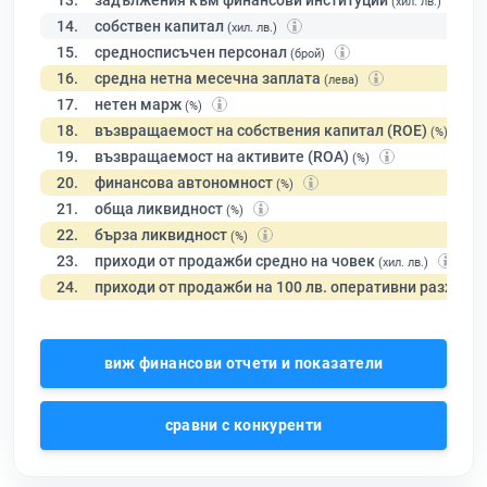
13.
задължения към финансови институции
(хил. лв.)
14.
собствен капитал
(хил. лв.)
15.
средносписъчен персонал
(брой)
16.
средна нетна месечна заплата
(лева)
17.
нетен марж
(%)
18.
възвращаемост на собствения капитал (ROE)
(%)
19.
възвращаемост на активите (ROA)
(%)
20.
финансова автономност
(%)
21.
обща ликвидност
(%)
22.
бърза ликвидност
(%)
23.
приходи от продажби средно на човек
(хил. лв.)
24.
приходи от продажби на 100 лв. оперативни разходи
виж финансови отчети и показатели
сравни с конкуренти