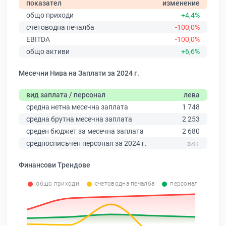
показател
изменение
общо приходи
+4,4%
счетоводна печалба
-100,0%
EBITDA
-100,0%
общо активи
+6,6%
Месечни Нива на Заплати за 2024 г.
вид заплата / персонал
лева
средна нетна месечна заплата
1 748
средна брутна месечна заплата
2 253
среден бюджет за месечна заплата
2 680
средносписъчен персонал за 2024 г.
Финансови Трендове
общо приходи
счетоводна печалба
персонал
0