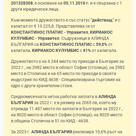
201328308
, е основана на
05.11.2010 г.
и е свързана с 1
други юридически лица.
Към момента дружеството е със статус "
действащ
" и с
капитал от € 10 225,8. Представлява се от
КОНСТАНТИНОС ПЛАТИС - Управител
,
КИРИАКОС
КУЛУМБИС - Управител
. Съдружници в АЛИНДА
БЪЛГАРИЯ са
КОНСТАНТИНОС ПЛАТИС
с
59,0%
от
капитала,
КИРИАКОС КУЛУМБИС
с
41%
от капитала.
Дружеството е на 6 344 място по приходи в България за
2022 г., на 2982 място в област София (столица), на 2982
място в Столична и на 65 място по приходи в своята
индустрия по КИД 4638 - Специализирана търговия на
едро с други хранителни стоки.
Средномесечната нетна работна заплата в
АЛИНДА
БЪЛГАРИЯ
за 2022 г. е в размер на 2065 лв, което му
отрежда 11 487 място по заплати в България за 2022 г.,
на 8020 място в област София (столица), на 8020 място
в община Столична и 51 по КИД - 4638.
За 2023 г.
АЛИНДА БЪЛГАРИЯ
реализира 10,6% ръст на