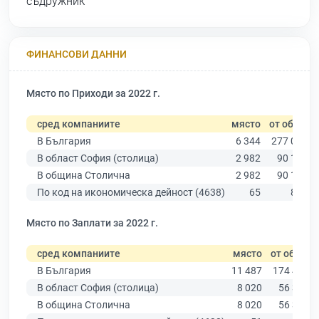
съдружник
ФИНАНСОВИ ДАННИ
Място по Приходи за 2022 г.
сред компаниите
място
от общо
В България
6 344
277 019
В област София (столица)
2 982
90 178
В община Столична
2 982
90 178
По код на икономическа дейност (4638)
65
848
Място по Заплати за 2022 г.
сред компаниите
място
от общо
В България
11 487
174 403
В област София (столица)
8 020
56 378
В община Столична
8 020
56 378