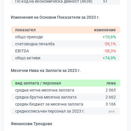
По код на икономическа дейност (4638)
51
576
Изменения на Основни Показатели за 2023 г.
показател
изменение
общо приходи
+10,6%
счетоводна печалба
-59,1%
EBITDA
-58,3%
общо активи
+74,9%
Месечни Нива на Заплати за 2023 г.
вид заплата / персонал
лева
средна нетна месечна заплата
2 065
средна брутна месечна заплата
2 662
среден бюджет за месечна заплата
3 166
средносписъчен персонал за 2023 г.
Финансови Трендове