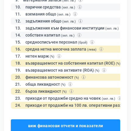
9.
материални запаси
(хил. лв.)
10.
парични средства
(хил. лв.)
11.
вземания общо
(хил. лв.)
12.
задължения общо
(хил. лв.)
13.
задължения към финансови институции
(хил. лв.)
14.
собствен капитал
(хил. лв.)
15.
средносписъчен персонал
(брой)
16.
средна нетна месечна заплата
(лева)
17.
нетен марж
(%)
18.
възвращаемост на собствения капитал (ROE)
(%)
19.
възвращаемост на активите (ROA)
(%)
20.
финансова автономност
(%)
21.
обща ликвидност
(%)
22.
бърза ликвидност
(%)
23.
приходи от продажби средно на човек
(хил. лв.)
24.
приходи от продажби на 100 лв. оперативни разходи
виж финансови отчети и показатели