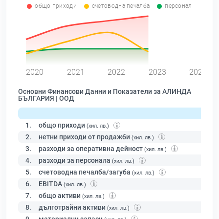
общо приходи
счетоводна печалба
персонал
0
2020
2021
2022
2023
2024
Основни Финансови Данни и Показатели за АЛИНДА
БЪЛГАРИЯ | ООД
1.
общо приходи
(хил. лв.)
2.
нетни приходи от продажби
(хил. лв.)
3.
разходи за оперативна дейност
(хил. лв.)
4.
разходи за персонала
(хил. лв.)
5.
счетоводна печалба/загуба
(хил. лв.)
6.
EBITDA
(хил. лв.)
7.
общо активи
(хил. лв.)
8.
дълготрайни активи
(хил. лв.)