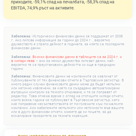
приходите, -59,1% спад на печалбата, -58,3% спад на
EBITDA, 74,9% ръст на активите.
Забележка:
Исторически финансови данни се поддържат от 2008
г. Ако липсва информация за години до 2024 г. , вероятно
дружеството е спряло дейност в годината, за която са последните
финансови данни.
Забележка:
Всички финансови данни в таблиците са за 2024 г. и
в хиляди лева
– ако за някои дружества липсват данни, най-
вероятно те са преустановили дейността си още в предходни
години.
Забележка:
Финансовите данни на компаниите се извличат от
публикуваните от тях финансови отчети в Търговския регистър. В
много редки случаи финансовите данни може да бъдат непълни
или неточно извлечени, за което са създадени автоматизирани
вътрешни контроли за тяхното откриване, и те се поправят от
редактор. Това отнема време с оглед на стотиците хиляди отчети,
които всяка година се публикуват в Търговския регистър, като
ние поправяме несъответствията от по-големите към по-малките
компании. Ако забележите непълноти или неточности във вашите
или в други финансови отчети, можете да ни пишете, за да
ескалираме приоритета за тяхната корекция.