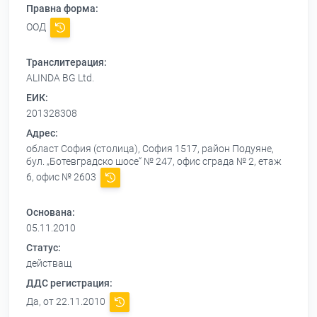
Правна форма:
ООД
Транслитерация:
ALINDA BG Ltd.
ЕИК:
201328308
Адрес:
област София (столица), София 1517, район Подуяне,
бул. „Ботевградско шосе“ № 247, офис сграда № 2, етаж
6, офис № 2603
Основана:
05.11.2010
Статус:
действащ
ДДС регистрация:
Да, от 22.11.2010