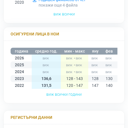
2020
покажи още 4
файла
виж всички
ОСИГУРЕНИ ЛИЦА В НОИ
година
средно год.
мин - макс
яну
фев
мар
2026
-
2025
-
2024
-
2023
136,6
128 - 143
128
130
129
2022
131,5
120 - 147
147
140
141
виж всички години
РЕГИСТЪРНИ ДАННИ