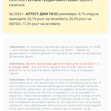
капитала,
ГЕРГАНА ТЕОДОРОВА СТОЕВА
с
33,3%
от
капитала.
За 2024 г.
АЛТЕСТ ДЖИ ТИ ЕС
реализира -0,1% спад на
приходите, 26,1% ръст на печалбата, 26,5% ръст на
EBITDA, 17,2% ръст на активите.
Забележка:
Исторически финансови данни се поддържат от 2008
г. Ако липсва информация за години до 2024 г. , вероятно
дружеството е спряло дейност в годината, за която са последните
финансови данни.
Забележка:
Всички финансови данни в таблиците са за 2024 г. и
в хиляди лева
– ако за някои дружества липсват данни, най-
вероятно те са преустановили дейността си още в предходни
години.
Забележка:
Финансовите данни на компаниите се извличат от
публикуваните от тях финансови отчети в Търговския регистър. В
много редки случаи финансовите данни може да бъдат непълни
или неточно извлечени, за което са създадени автоматизирани
вътрешни контроли за тяхното откриване, и те се поправят от
редактор. Това отнема време с оглед на стотиците хиляди отчети,
които всяка година се публикуват в Търговския регистър, като
ние поправяме несъответствията от по-големите към по-малките
компании. Ако забележите непълноти или неточности във вашите
или в други финансови отчети, можете да ни пишете, за да