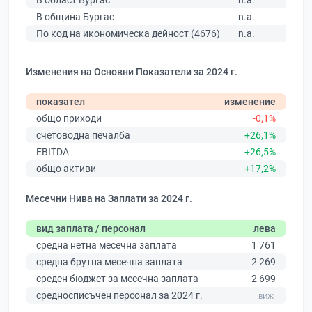
В област Бургас
n.a.
В община Бургас
n.a.
По код на икономическа дейност (4676)
n.a.
Изменения на Основни Показатели за 2024 г.
показател
изменение
общо приходи
-0,1%
счетоводна печалба
+26,1%
EBITDA
+26,5%
общо активи
+17,2%
Месечни Нива на Заплати за 2024 г.
вид заплата / персонал
лева
средна нетна месечна заплата
1 761
средна брутна месечна заплата
2 269
среден бюджет за месечна заплата
2 699
средносписъчен персонал за 2024 г.