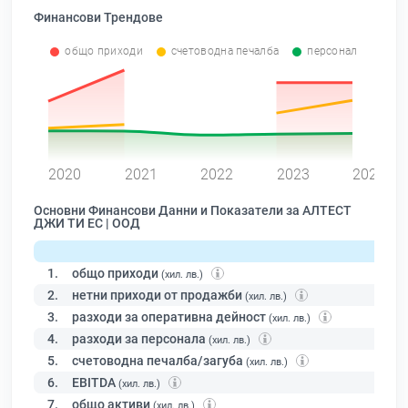
Финансови Трендове
общо приходи
счетоводна печалба
персонал
0
2020
2021
2022
2023
2024
Основни Финансови Данни и Показатели за АЛТЕСТ
ДЖИ ТИ ЕС | ООД
1.
общо приходи
(хил. лв.)
2.
нетни приходи от продажби
(хил. лв.)
3.
разходи за оперативна дейност
(хил. лв.)
4.
разходи за персонала
(хил. лв.)
5.
счетоводна печалба/загуба
(хил. лв.)
6.
EBITDA
(хил. лв.)
7.
общо активи
(хил. лв.)