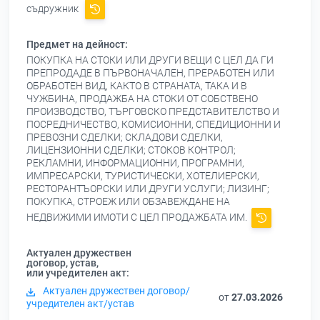
съдружник
Предмет на дейност:
ПОКУПКА НА СТОКИ ИЛИ ДРУГИ ВЕЩИ С ЦЕЛ ДА ГИ
ПРЕПРОДАДЕ В ПЪРВОНАЧАЛЕН, ПРЕРАБОТЕН ИЛИ
ОБРАБОТЕН ВИД, КАКТО В СТРАНАТА, ТАКА И В
ЧУЖБИНА, ПРОДАЖБА НА СТОКИ ОТ СОБСТВЕНО
ПРОИЗВОДСТВО, ТЪРГОВСКО ПРЕДСТАВИТЕЛСТВО И
ПОСРЕДНИЧЕСТВО, КОМИСИОННИ, СПЕДИЦИОННИ И
ПРЕВОЗНИ СДЕЛКИ; СКЛАДОВИ СДЕЛКИ,
ЛИЦЕНЗИОННИ СДЕЛКИ; СТОКОВ КОНТРОЛ;
РЕКЛАМНИ, ИНФОРМАЦИОННИ, ПРОГРАМНИ,
ИМПРЕСАРСКИ, ТУРИСТИЧЕСКИ, ХОТЕЛИЕРСКИ,
РЕСТОРАНТЪОРСКИ ИЛИ ДРУГИ УСЛУГИ; ЛИЗИНГ;
ПОКУПКА, СТРОЕЖ ИЛИ ОБЗАВЕЖДАНЕ НА
НЕДВИЖИМИ ИМОТИ С ЦЕЛ ПРОДАЖБАТА ИМ.
Актуален дружествен
договор, устав,
или учредителен акт:
Актуален дружествен договор/
от
27.03.2026
учредителен акт/устав