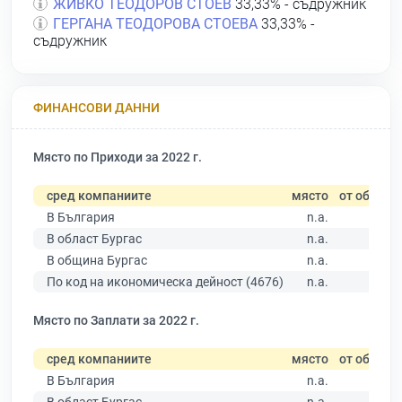
ЖИВКО ТЕОДОРОВ СТОЕВ
33,33% - съдружник
ГЕРГАНА ТЕОДОРОВА СТОЕВА
33,33% -
съдружник
ФИНАНСОВИ ДАННИ
Място по Приходи за 2022 г.
сред компаниите
място
от общо
В България
n.a.
В област Бургас
n.a.
В община Бургас
n.a.
По код на икономическа дейност (4676)
n.a.
Място по Заплати за 2022 г.
сред компаниите
място
от общо
В България
n.a.