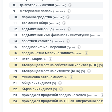
8.
дълготрайни активи
(хил. лв.)
9.
материални запаси
(хил. лв.)
10.
парични средства
(хил. лв.)
11.
вземания общо
(хил. лв.)
12.
задължения общо
(хил. лв.)
13.
задължения към финансови институции
(хил. лв.)
14.
собствен капитал
(хил. лв.)
15.
средносписъчен персонал
(брой)
16.
средна нетна месечна заплата
(лева)
17.
нетен марж
(%)
18.
възвращаемост на собствения капитал (ROE)
(%)
19.
възвращаемост на активите (ROA)
(%)
20.
финансова автономност
(%)
21.
обща ликвидност
(%)
22.
бърза ликвидност
(%)
23.
приходи от продажби средно на човек
(хил. лв.)
24.
приходи от продажби на 100 лв. оперативни разходи