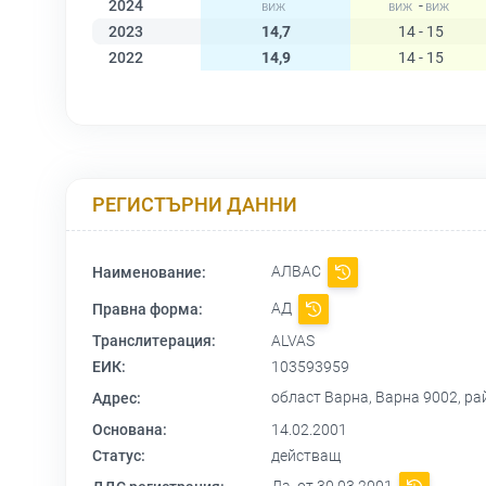
2024
-
2023
14,7
14 - 15
2022
14,9
14 - 15
РЕГИСТЪРНИ ДАННИ
АЛВАС
Наименование:
АД
Правна форма:
Транслитерация:
ALVAS
ЕИК:
103593959
област Варна, Варна 9002, ра
Адрес:
Основана:
14.02.2001
Статус:
действащ
Да, от 30.03.2001