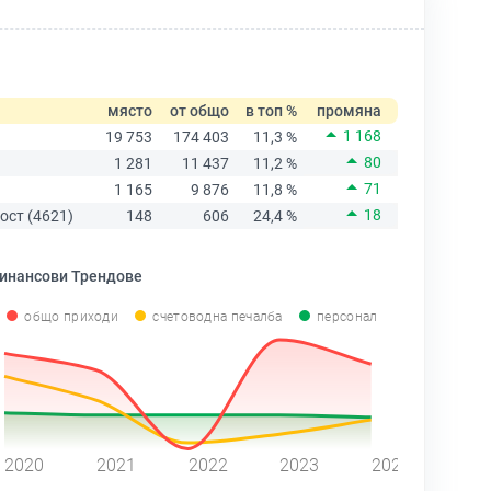
място
от общо
в топ %
промяна
1 168
19 753
174 403
11,3 %
80
1 281
11 437
11,2 %
71
1 165
9 876
11,8 %
18
ост (4621)
148
606
24,4 %
инансови Трендове
общо приходи
счетоводна печалба
персонал
2020
2021
2022
2023
2024