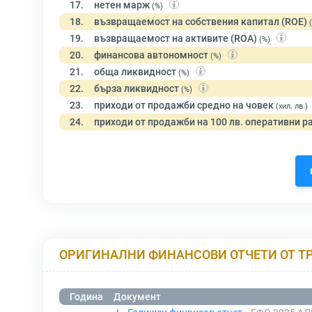
17.
нетен марж
(%)
18.
възвращаемост на собствения капитал (ROE)
19.
възвращаемост на активите (ROA)
(%)
20.
финансова автономност
(%)
21.
обща ликвидност
(%)
22.
бърза ликвидност
(%)
23.
приходи от продажби средно на човек
(хил. лв.)
24.
приходи от продажби на 100 лв. оперативни р
ОРИГИНАЛНИ ФИНАНСОВИ ОТЧЕТИ ОТ Т
Година
Документ