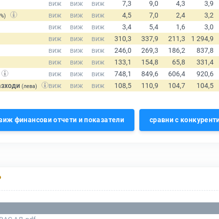
(%)
азходи
(лева)
виж финансови отчети и показатели
сравни с конкурент
Р