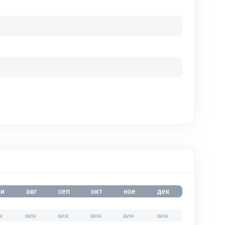
и
авг
сеп
окт
ное
дек