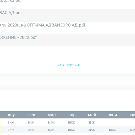
ВАС АД.pdf
ВАС АД.pdf
 за 2023г. на ОПТИМА АДВАЙЗОРС АД.pdf
ЖЕНИЕ - 2022.pdf
виж всички
яну
фев
мар
апр
май
юни
юл