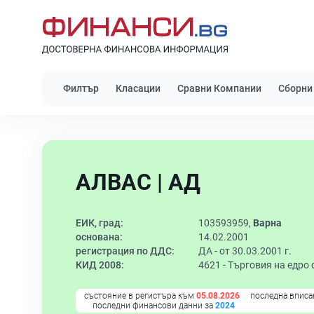
Филтър
Класации
Сравни Компании
Сборни
АЛВАС | АД
ЕИК, град:
103593959,
Варна
основана:
14.02.2001
регистрация по ДДС:
ДА - от 30.03.2001 г.
КИД 2008:
4621 -
Търговия на едро 
състояние в регистъра към
05.08.2026
последна вписа
последни финансови данни за
2024