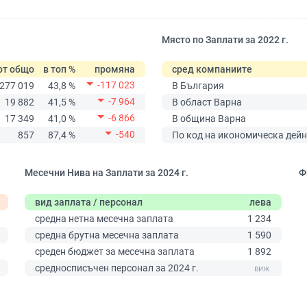
Място по Заплати за 2022 г.
от общо
в топ %
промяна
сред компаниите
-117 023
277 019
43,8 %
В България
-7 964
19 882
41,5 %
В област Варна
-6 866
17 349
41,0 %
В община Варна
-540
857
87,4 %
По код на икономическа дейн
Месечни Нива на Заплати за 2024 г.
Ф
вид заплата / персонал
лева
средна нетна месечна заплата
1 234
средна брутна месечна заплата
1 590
среден бюджет за месечна заплата
1 892
0
средносписъчен персонал за 2024 г.