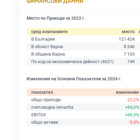
ФИНАНСОВИ ДАННИ
Място по Приходи за 2022 г.
сред компаниите
място
В България
121 424
В област Варна
8 246
В община Варна
7 105
По код на икономическа дейност (4621)
749
Изменения на Основни Показатели за 2024 г.
показател
изменение
общо приходи
-22,2%
счетоводна печалба
+94,0%
EBITDA
+66,3%
общо активи
-0,8%