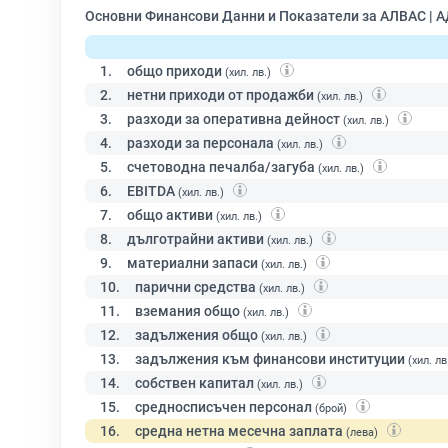
Основни Финансови Данни и Показатели за АЛВАС | 
1.
общо приходи
(хил. лв.)
2.
нетни приходи от продажби
(хил. лв.)
3.
разходи за оперативна дейност
(хил. лв.)
4.
разходи за персонала
(хил. лв.)
5.
счетоводна печалба/загуба
(хил. лв.)
6.
EBITDA
(хил. лв.)
7.
общо активи
(хил. лв.)
8.
дълготрайни активи
(хил. лв.)
9.
материални запаси
(хил. лв.)
10.
парични средства
(хил. лв.)
11.
вземания общо
(хил. лв.)
12.
задължения общо
(хил. лв.)
13.
задължения към финансови институции
(хил. лв
14.
собствен капитал
(хил. лв.)
15.
средносписъчен персонал
(брой)
16.
средна нетна месечна заплата
(лева)