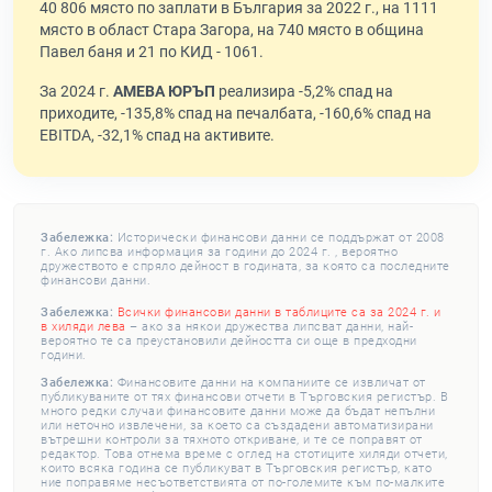
40 806 място по заплати в България за 2022 г., на 1111
място в област Стара Загора, на 740 място в община
Павел баня и 21 по КИД - 1061.
За 2024 г.
АМЕВА ЮРЪП
реализира -5,2% спад на
приходите, -135,8% спад на печалбата, -160,6% спад на
EBITDA, -32,1% спад на активите.
Забележка:
Исторически финансови данни се поддържат от 2008
г. Ако липсва информация за години до 2024 г. , вероятно
дружеството е спряло дейност в годината, за която са последните
финансови данни.
Забележка:
Всички финансови данни в таблиците са за 2024 г. и
в хиляди лева
– ако за някои дружества липсват данни, най-
вероятно те са преустановили дейността си още в предходни
години.
Забележка:
Финансовите данни на компаниите се извличат от
публикуваните от тях финансови отчети в Търговския регистър. В
много редки случаи финансовите данни може да бъдат непълни
или неточно извлечени, за което са създадени автоматизирани
вътрешни контроли за тяхното откриване, и те се поправят от
редактор. Това отнема време с оглед на стотиците хиляди отчети,
които всяка година се публикуват в Търговския регистър, като
ние поправяме несъответствията от по-големите към по-малките