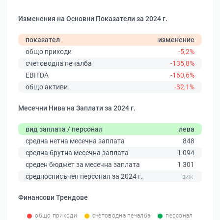
Изменения на Основни Показатели за 2024 г.
показател
изменение
общо приходи
-5,2%
счетоводна печалба
-135,8%
EBITDA
-160,6%
общо активи
-32,1%
Месечни Нива на Заплати за 2024 г.
вид заплата / персонал
лева
средна нетна месечна заплата
848
средна брутна месечна заплата
1 094
среден бюджет за месечна заплата
1 301
средносписъчен персонал за 2024 г.
Финансови Трендове
общо приходи
счетоводна печалба
персонал