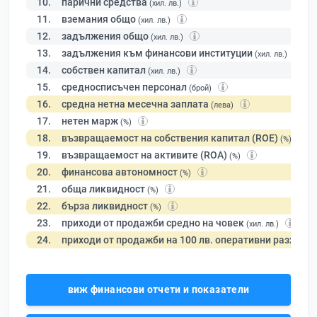
10.
парични средства
(хил. лв.)
11.
вземания общо
(хил. лв.)
12.
задължения общо
(хил. лв.)
13.
задължения към финансови институции
(хил. лв.)
14.
собствен капитал
(хил. лв.)
15.
средносписъчен персонал
(брой)
16.
средна нетна месечна заплата
(лева)
17.
нетен марж
(%)
18.
възвращаемост на собствения капитал (ROE)
(%)
19.
възвращаемост на активите (ROA)
(%)
20.
финансова автономност
(%)
21.
обща ликвидност
(%)
22.
бърза ликвидност
(%)
23.
приходи от продажби средно на човек
(хил. лв.)
24.
приходи от продажби на 100 лв. оперативни разходи
виж финансови отчети и показатели