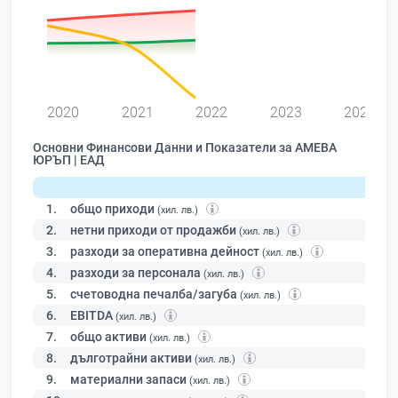
2020
2021
2022
2023
2024
Основни Финансови Данни и Показатели за АМЕВА
ЮРЪП | ЕАД
1.
общо приходи
(хил. лв.)
2.
нетни приходи от продажби
(хил. лв.)
3.
разходи за оперативна дейност
(хил. лв.)
4.
разходи за персонала
(хил. лв.)
5.
счетоводна печалба/загуба
(хил. лв.)
6.
EBITDA
(хил. лв.)
7.
общо активи
(хил. лв.)
8.
дълготрайни активи
(хил. лв.)
9.
материални запаси
(хил. лв.)