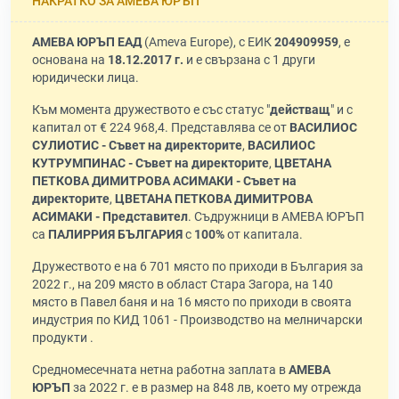
НАКРАТКО ЗА АМЕВА ЮРЪП
АМЕВА ЮРЪП ЕАД
(Ameva Europe), с ЕИК
204909959
, е
основана на
18.12.2017 г.
и е свързана с 1 други
юридически лица.
Към момента дружеството е със статус "
действащ
" и с
капитал от € 224 968,4. Представлява се от
ВАСИЛИОС
СУЛИОТИС - Съвет на директорите
,
ВАСИЛИОС
КУТРУМПИНАС - Съвет на директорите
,
ЦВЕТАНА
ПЕТКОВА ДИМИТРОВА АСИМАКИ - Съвет на
директорите
,
ЦВЕТАНА ПЕТКОВА ДИМИТРОВА
АСИМАКИ - Представител
. Съдружници в АМЕВА ЮРЪП
са
ПАЛИРРИЯ БЪЛГАРИЯ
с
100%
от капитала.
Дружеството е на 6 701 място по приходи в България за
2022 г., на 209 място в област Стара Загора, на 140
място в Павел баня и на 16 място по приходи в своята
индустрия по КИД 1061 - Производство на мелничарски
продукти .
Средномесечната нетна работна заплата в
АМЕВА
ЮРЪП
за 2022 г. е в размер на 848 лв, което му отрежда