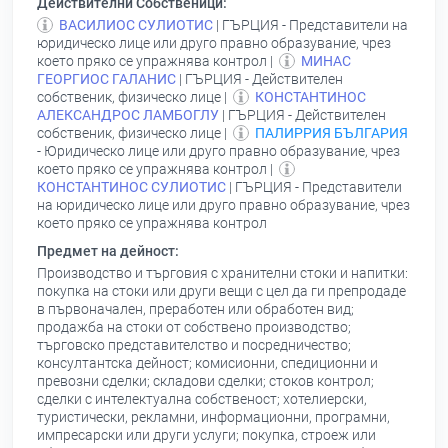
Действителни Собственици:
ВАСИЛИОС СУЛИОТИС
| ГЪРЦИЯ - Представители на
юридическо лице или друго правно образувание, чрез
което пряко се упражнява контрол |
МИНАС
ГЕОРГИОС ГАЛАНИС
| ГЪРЦИЯ - Действителен
собственик, физическо лице |
КОНСТАНТИНОС
АЛЕКСАНДРОС ЛАМБОГЛУ
| ГЪРЦИЯ - Действителен
собственик, физическо лице |
ПАЛИРРИЯ БЪЛГАРИЯ
- Юридическо лице или друго правно образувание, чрез
което пряко се упражнява контрол |
КОНСТАНТИНОС СУЛИОТИС
| ГЪРЦИЯ - Представители
на юридическо лице или друго правно образувание, чрез
което пряко се упражнява контрол
Предмет на дейност:
Производство и търговия с хранителни стоки и напитки:
покупка на стоки или други вещи с цел да ги препродаде
в първоначален, преработен или обработен вид;
продажба на стоки от собствено производство;
търговско представителство и посредничество;
консултантска дейност; комисионни, спедиционни и
превозни сделки; складови сделки; стоков контрол;
сделки с интелектуална собственост; хотелиерски,
туристически, рекламни, информационни, програмни,
импресарски или други услуги; покупка, строеж или