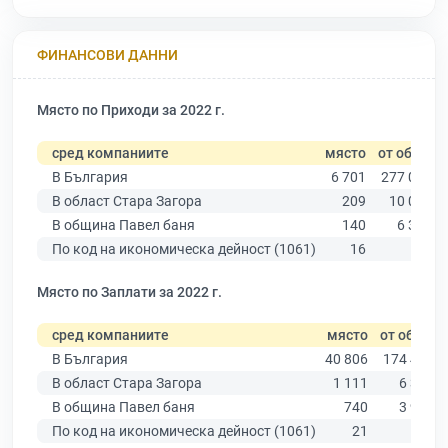
ФИНАНСОВИ ДАННИ
Място по Приходи за 2022 г.
сред компаниите
място
от общо
В България
6 701
277 019
В област Стара Загора
209
10 079
В община Павел баня
140
6 309
По код на икономическа дейност (1061)
16
83
Място по Заплати за 2022 г.
сред компаниите
място
от общо
В България
40 806
174 403
В област Стара Загора
1 111
6 394
В община Павел баня
740
3 960
По код на икономическа дейност (1061)
21
78