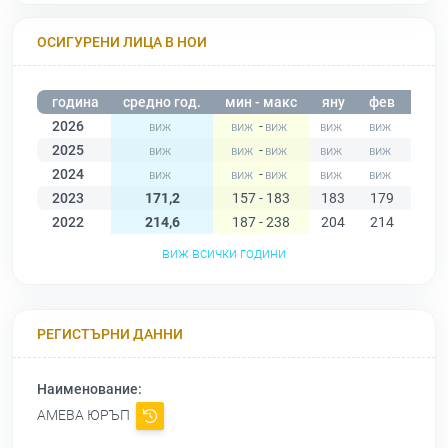
ОСИГУРЕНИ ЛИЦА В НОИ
година
средно год.
мин - макс
яну
фев
мар
2026
-
2025
-
2024
-
2023
171,2
157 - 183
183
179
177
2022
214,6
187 - 238
204
214
219
виж всички години
РЕГИСТЪРНИ ДАННИ
Наименование:
АМЕВА ЮРЪП