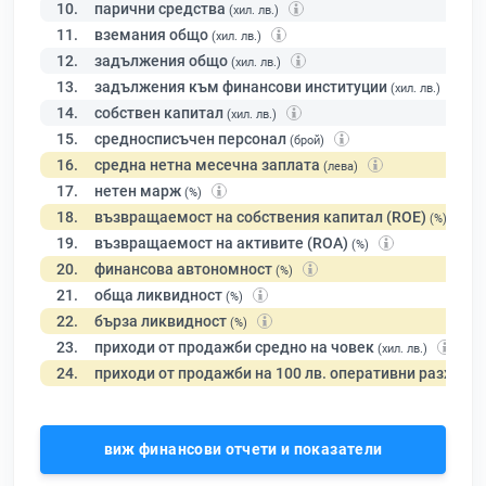
10.
парични средства
(хил. лв.)
11.
вземания общо
(хил. лв.)
12.
задължения общо
(хил. лв.)
13.
задължения към финансови институции
(хил. лв.)
14.
собствен капитал
(хил. лв.)
15.
средносписъчен персонал
(брой)
16.
средна нетна месечна заплата
(лева)
17.
нетен марж
(%)
18.
възвращаемост на собствения капитал (ROE)
(%)
19.
възвращаемост на активите (ROA)
(%)
20.
финансова автономност
(%)
21.
обща ликвидност
(%)
22.
бърза ликвидност
(%)
23.
приходи от продажби средно на човек
(хил. лв.)
24.
приходи от продажби на 100 лв. оперативни разходи
виж финансови отчети и показатели