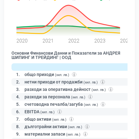
0
2020
2021
2022
2023
2024
Основни Финансови Данни и Показатели за АНДРЕЯ
ШИПИНГ И ТРЕЙДИНГ | ООД
1.
общо приходи
(хил. лв.)
2.
нетни приходи от продажби
(хил. лв.)
3.
разходи за оперативна дейност
(хил. лв.)
4.
разходи за персонала
(хил. лв.)
5.
счетоводна печалба/загуба
(хил. лв.)
6.
EBITDA
(хил. лв.)
7.
общо активи
(хил. лв.)
8.
дълготрайни активи
(хил. лв.)
9.
материални запаси
(хил. лв.)