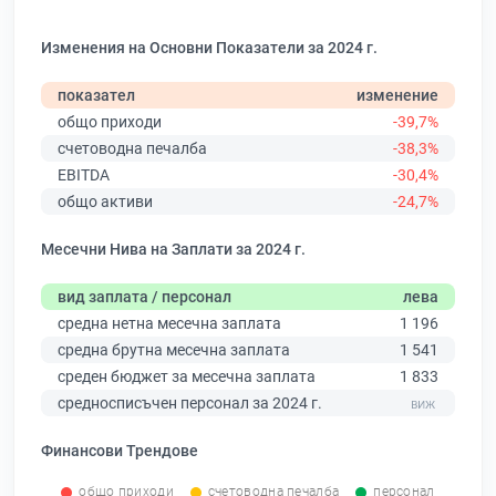
Изменения на Основни Показатели за 2024 г.
показател
изменение
общо приходи
-39,7%
счетоводна печалба
-38,3%
EBITDA
-30,4%
общо активи
-24,7%
Месечни Нива на Заплати за 2024 г.
вид заплата / персонал
лева
средна нетна месечна заплата
1 196
средна брутна месечна заплата
1 541
среден бюджет за месечна заплата
1 833
средносписъчен персонал за 2024 г.
Финансови Трендове
общо приходи
счетоводна печалба
персонал