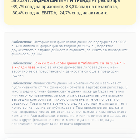
За 2024 г.
АНДРЕЯ ШИПИНГ И ТРЕЙДИНГ
реализира
-39,7% спад на приходите, -38,3% спад на печалбата,
-30,4% спад на EBITDA, -24,7% спад на активите.
Забележка:
Исторически финансови данни се поддържат от 2008
г. Ако липсва информация за години до 2024 г. , вероятно
дружеството е спряло дейност в годината, за която са последните
финансови данни.
Забележка:
Всички финансови данни в таблиците са за 2024 г. и
в хиляди лева
– ако за някои дружества липсват данни, най-
вероятно те са преустановили дейността си още в предходни
години.
Забележка:
Финансовите данни на компаниите се извличат от
публикуваните от тях финансови отчети в Търговския регистър. В
много редки случаи финансовите данни може да бъдат непълни
или неточно извлечени, за което са създадени автоматизирани
вътрешни контроли за тяхното откриване, и те се поправят от
редактор. Това отнема време с оглед на стотиците хиляди отчети,
които всяка година се публикуват в Търговския регистър, като
ние поправяме несъответствията от по-големите към по-малките
компании. Ако забележите непълноти или неточности във вашите
или в други финансови отчети, можете да ни пишете, за да
ескалираме приоритета за тяхната корекция.