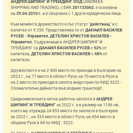
АНДРЕЯ ШИПИНГ И ТРЕЙДИНГ ООД
(ANDREEA
SHIPPING AND TRADING), с ЕИК
201133062
, е основана
на
29.04.2010 г.
и е свързана с 1 други юридически лица.
Към момента дружеството е със статус "
действащ
" и с
капитал от € 250. Представлява се от
ДАНАИЛ ВАСИЛЕВ
РУСЕВ - Управител
,
ДЕТЕЛИН ХРИСТОВ ВАСИЛЕВ -
Управител
. Съдружници в АНДРЕЯ ШИПИНГ И
ТРЕЙДИНГ са
ДАНАИЛ ВАСИЛЕВ РУСЕВ
с
52%
от
капитала,
ДЕТЕЛИН ХРИСТОВ ВАСИЛЕВ
с
48%
от
капитала.
Дружеството е на 2 900 място по приходи в България за
2022 г., на 77 място в област Русе, на 70 място в Русе и
на 2 място по приходи в своята индустрия по КИД 5222 -
Спомагателни дейности във водния транспорт.
Средномесечната нетна работна заплата в
АНДРЕЯ
ШИПИНГ И ТРЕЙДИНГ
за 2022 г. е в размер на 1196 лв,
което му отрежда 24 853 място по заплати в България
за 2022 г., на 533 място в област Русе, на 454 място в
община Русе и 64 по КИД - 5222.