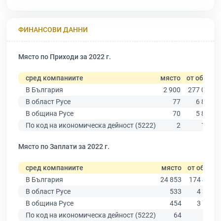
ФИНАНСОВИ ДАННИ
Място по Приходи за 2022 г.
сред компаниите
място
от общо
В България
2 900
277 019
В област Русе
77
6 851
В община Русе
70
5 883
По код на икономическа дейност (5222)
2
150
Място по Заплати за 2022 г.
сред компаниите
място
от общо
В България
24 853
174 403
В област Русе
533
4 390
В община Русе
454
3 764
По код на икономическа дейност (5222)
64
101