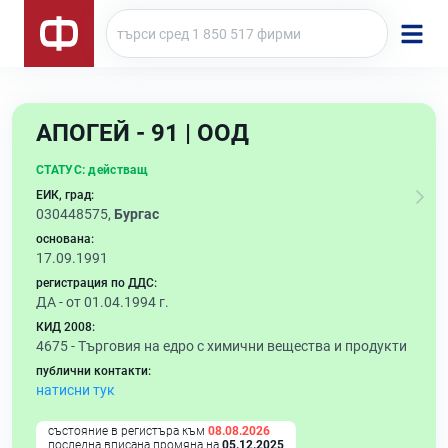
АПОГЕЙ - 91 | ООД
СТАТУС:
действащ
ЕИК, град:
030448575,
Бургас
основана:
17.09.1991
регистрация по ДДС:
ДА - от 01.04.1994 г.
КИД 2008:
4675 -
Търговия на едро с химични вещества и продукти
публични контакти:
натисни тук
състояние в регистъра към
08.08.2026
последна вписана промяна на
05.12.2025