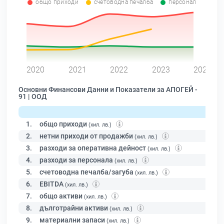
общо приходи
счетоводна печалба
персонал
0
2020
2021
2022
2023
2024
Основни Финансови Данни и Показатели за АПОГЕЙ -
91 | ООД
1.
общо приходи
(хил. лв.)
2.
нетни приходи от продажби
(хил. лв.)
3.
разходи за оперативна дейност
(хил. лв.)
4.
разходи за персонала
(хил. лв.)
5.
счетоводна печалба/загуба
(хил. лв.)
6.
EBITDA
(хил. лв.)
7.
общо активи
(хил. лв.)
8.
дълготрайни активи
(хил. лв.)
9.
материални запаси
(хил. лв.)