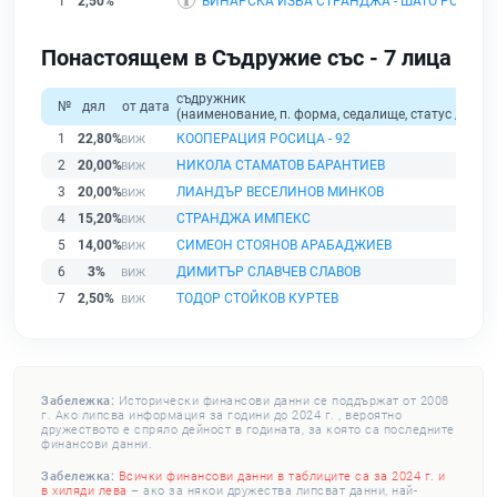
1
2,50%
ВИНАРСКА ИЗБА СТРАНДЖА - ШАТО РОСЕНО
Понастоящем в Съдружие със - 7 лица
съдружник
№
дял
от дата
(наименование, п. форма, седалище, статус / физи
1
22,80%
КООПЕРАЦИЯ РОСИЦА - 92
2
20,00%
НИКОЛА СТАМАТОВ БАРАНТИЕВ
3
20,00%
ЛИАНДЪР ВЕСЕЛИНОВ МИНКОВ
4
15,20%
СТРАНДЖА ИМПЕКС
5
14,00%
СИМЕОН СТОЯНОВ АРАБАДЖИЕВ
6
3%
ДИМИТЪР СЛАВЧЕВ СЛАВОВ
7
2,50%
ТОДОР СТОЙКОВ КУРТЕВ
Забележка:
Исторически финансови данни се поддържат от 2008
г. Ако липсва информация за години до 2024 г. , вероятно
дружеството е спряло дейност в годината, за която са последните
финансови данни.
Забележка:
Всички финансови данни в таблиците са за 2024 г. и
в хиляди лева
– ако за някои дружества липсват данни, най-