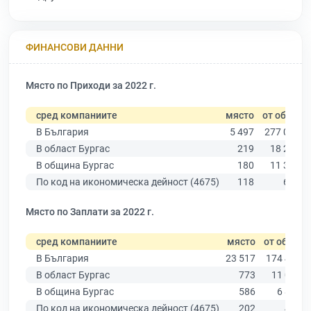
ФИНАНСОВИ ДАННИ
Място по Приходи за 2022 г.
сред компаниите
място
от общо
В България
5 497
277 019
В област Бургас
219
18 275
В община Бургас
180
11 315
По код на икономическа дейност (4675)
118
616
Място по Заплати за 2022 г.
сред компаниите
място
от общо
В България
23 517
174 403
В област Бургас
773
11 009
В община Бургас
586
6 879
По код на икономическа дейност (4675)
202
457