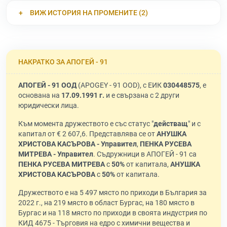
ВИЖ ИСТОРИЯ НА ПРОМЕНИТЕ (2)
НАКРАТКО ЗА АПОГЕЙ - 91
АПОГЕЙ - 91 ООД
(APOGEY - 91 OOD), с ЕИК
030448575
, е
основана на
17.09.1991 г.
и е свързана с 2 други
юридически лица.
Към момента дружеството е със статус "
действащ
" и с
капитал от € 2 607,6. Представлява се от
АНУШКА
ХРИСТОВА КАСЪРОВА - Управител
,
ПЕНКА РУСЕВА
МИТРЕВА - Управител
. Съдружници в АПОГЕЙ - 91 са
ПЕНКА РУСЕВА МИТРЕВА
с
50%
от капитала,
АНУШКА
ХРИСТОВА КАСЪРОВА
с
50%
от капитала.
Дружеството е на 5 497 място по приходи в България за
2022 г., на 219 място в област Бургас, на 180 място в
Бургас и на 118 място по приходи в своята индустрия по
КИД 4675 - Търговия на едро с химични вещества и