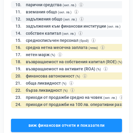
10.
парични средства
(хил. лв.)
11.
вземания общо
(хил. лв.)
12.
задължения общо
(хил. лв.)
13.
задължения към финансови институции
(хил. лв.)
14.
собствен капитал
(хил. лв.)
15.
средносписъчен персонал
(брой)
16.
средна нетна месечна заплата
(лева)
17.
нетен марж
(%)
18.
възвращаемост на собствения капитал (ROE)
(%)
19.
възвращаемост на активите (ROA)
(%)
20.
финансова автономност
(%)
21.
обща ликвидност
(%)
22.
бърза ликвидност
(%)
23.
приходи от продажби средно на човек
(хил. лв.)
24.
приходи от продажби на 100 лв. оперативни разходи
виж финансови отчети и показатели