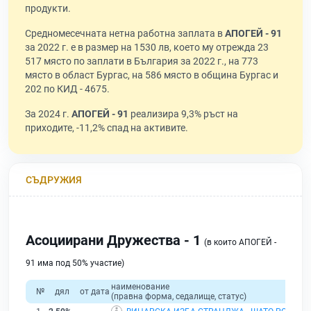
продукти.
Средномесечната нетна работна заплата в
АПОГЕЙ - 91
за 2022 г. е в размер на 1530 лв, което му отрежда 23
517 място по заплати в България за 2022 г., на 773
място в област Бургас, на 586 място в община Бургас и
202 по КИД - 4675.
За 2024 г.
АПОГЕЙ - 91
реализира 9,3% ръст на
приходите, -11,2% спад на активите.
СЪДРУЖИЯ
Асоциирани Дружества - 1
(в които АПОГЕЙ -
91 има под 50% участие)
наименование
№
дял
от дата
(правна форма, седалище, статус)