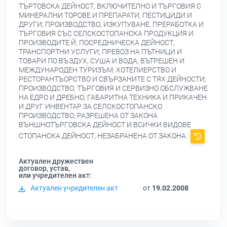
ТЪРТОВСКА ДЕЙНОСТ, ВКЛЮЧИТЕЛНО И ТЪРГОВИЯ С
МИНЕРАЛНИ ТОРОВЕ И ПРЕПАРАТИ, ПЕСТИЦИДИ И
ДРУГИ; ПРОИЗВОДСТВО, ИЗКУПУВАНЕ, ПРЕРАБОТКА И
ТЪРГОВИЯ СЪС СЕЛСКОСТОПАНСКА ПРОДУКЦИЯ И
ПРОИЗВОДИТЕ Й; ПОСРЕДНИЧЕСКА ДЕЙНОСТ,
ТРАНСПОРТНИ УСЛУГИ; ПРЕВОЗ НА ПЪТНИЦИ И
ТОВАРИ ПО ВЪЗДУХ, СУША И ВОДА; ВЪТРЕШЕН И
МЕЖДУНАРОДЕН ТУРИЗЪМ; ХОТЕЛИЕРСТВО И
РЕСТОРАНТЪОРСТВО И СВЪРЗАНИТЕ С ТЯХ ДЕЙНОСТИ;
ПРОИЗВОДСТВО, ТЪРГОВИЯ И СЕРВИЗНО ОБСЛУЖВАНЕ
НА ЕДРО И ДРЕБНО, ГАБАРИТНА ТЕХНИКА И ПРИКАЧЕН
И ДРУГ ИНВЕНТАР ЗА СЕЛСКОСТОПАНСКО
ПРОИЗВОДСТВО; РАЗРЕШЕНА ОТ ЗАКОНА
ВЪНШНОТЪРГОВСКА ДЕЙНОСТ И ВСИЧКИ ВИДОВЕ
СТОПАНСКА ДЕЙНОСТ, НЕЗАБРАНЕНА ОТ ЗАКОНА.
Актуален дружествен
договор, устав,
или учредителен акт:
Актуален учредителен акт
от
19.02.2008