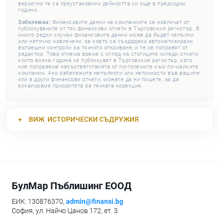
вероятно те са преустановили дейността си още в предходни
години.
Забележка:
Финансовите данни на компаниите се извличат от
публикуваните от тях финансови отчети в Търговския регистър. В
много редки случаи финансовите данни може да бъдат непълни
или неточно извлечени, за което са създадени автоматизирани
вътрешни контроли за тяхното откриване, и те се поправят от
редактор. Това отнема време с оглед на стотиците хиляди отчети,
които всяка година се публикуват в Търговския регистър, като
ние поправяме несъответствията от по-големите към по-малките
компании. Ако забележите непълноти или неточности във вашите
или в други финансови отчети, можете да ни пишете, за да
ескалираме приоритета за тяхната корекция.
ВИЖ
ИСТОРИЧЕСКИ СЪДРУЖИЯ
БулМар Пъблишинг ЕООД
ЕИК: 130876370,
admin@finansi.bg
София, ул. Найчо Цанов 172, ет. 3