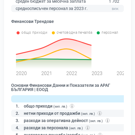
среден бюджет за месечна заплата
1 702
средносписъчен персонал за 2023 г.
Финансови Трендове
общо приходи
счетоводна печалба
персонал
0
2020
2021
2022
2023
2024
Основни Финансови Данни и Показатели за АРАГ
БЪЛГАРИЯ | ЕООД
1.
общо приходи
(хил. лв.)
2.
нетни приходи от продажби
(хил. лв.)
3.
разходи за оперативна дейност
(хил. лв.)
4.
разходи за персонала
(хил. лв.)