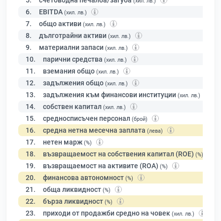
5.
счетоводна печалба/загуба
(хил. лв.)
6.
EBITDA
(хил. лв.)
7.
общо активи
(хил. лв.)
8.
дълготрайни активи
(хил. лв.)
9.
материални запаси
(хил. лв.)
10.
парични средства
(хил. лв.)
11.
вземания общо
(хил. лв.)
12.
задължения общо
(хил. лв.)
13.
задължения към финансови институции
(хил. лв.)
14.
собствен капитал
(хил. лв.)
15.
средносписъчен персонал
(брой)
16.
средна нетна месечна заплата
(лева)
17.
нетен марж
(%)
18.
възвращаемост на собствения капитал (ROE)
(%)
19.
възвращаемост на активите (ROA)
(%)
20.
финансова автономност
(%)
21.
обща ликвидност
(%)
22.
бърза ликвидност
(%)
23.
приходи от продажби средно на човек
(хил. лв.)