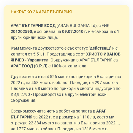
НАКРАТКО ЗА АРАГ БЪЛГАРИЯ
АРАГ БЪЛГАРИЯ ЕООД
(ARAG BULGARIA ltd), с ЕИК
201202590
, е основана на
09.07.2010 г.
и е свързана с 1
други юридически лица.
Към момента дружеството е със статус "
действащ
" и с
капитал от € 51,1. Представлява се от
ХРИСТО ИВАНОВ
ЯНЧЕВ - Управител
. Съдружници в АРАГ БЪЛГАРИЯ са
АРАГ ЕООД (С.Р.Л)
с
100%
от капитала.
Дружеството е на 4 526 място по приходи в България за
2022 г., на 458 място в област Пловдив, на 297 място в
Пловдив и на 8 място по приходи в своята индустрия по
КИД 2790 - Производство на други електрически
съоръжения.
Средномесечната нетна работна заплата в
АРАГ
БЪЛГАРИЯ
за 2022 г. е в размер на 1110 лв, което му
отрежда 22 384 място по заплати в България за 2022 г.,
на 1727 място в област Пловдив, на 1315 място в