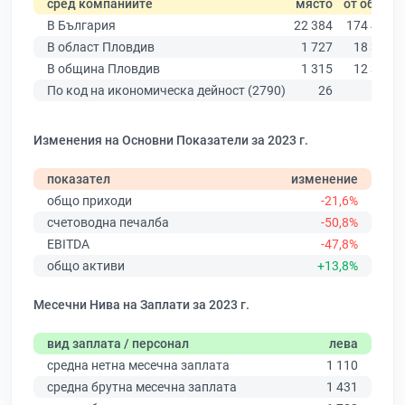
сред компаниите
място
от общо
В България
22 384
174 403
В област Пловдив
1 727
18 305
В община Пловдив
1 315
12 387
По код на икономическа дейност (2790)
26
80
Изменения на Основни Показатели за 2023 г.
показател
изменение
общо приходи
-21,6%
счетоводна печалба
-50,8%
EBITDA
-47,8%
общо активи
+13,8%
Месечни Нива на Заплати за 2023 г.
вид заплата / персонал
лева
средна нетна месечна заплата
1 110
средна брутна месечна заплата
1 431