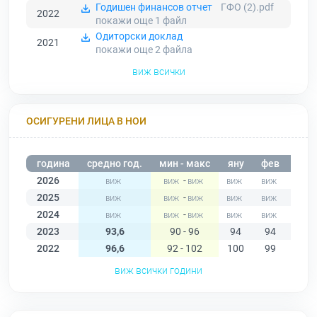
Годишен финансов отчет
ГФО (2).pdf
2022
покажи още 1
файл
Одиторски доклад
2021
покажи още 2
файла
виж всички
ОСИГУРЕНИ ЛИЦА В НОИ
година
средно год.
мин - макс
яну
фев
мар
2026
-
2025
-
2024
-
2023
93,6
90 - 96
94
94
95
2022
96,6
92 - 102
100
99
98
виж всички години