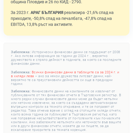
община Пловдив и 26 по КИД - 2790.
За 2023 г.
АРАГ БЪЛГАРИЯ
реализира -21,6% спад на
приходите, -50,8% спад на печалбата, -47,8% спад на
EBITDA, 13,8% ръст на активите.
Забележка:
Исторически финансови данни се поддържат от 2008
г. Ако липсва информация за години до 2024 г. , вероятно
дружеството е спряло дейност в годината, за която са последните
финансови данни.
Забележка:
Всички финансови данни в таблиците са за 2024 г. и
в хиляди лева
– ако за някои дружества липсват данни, най-
вероятно те са преустановили дейността си още в предходни
години.
Забележка:
Финансовите данни на компаниите се извличат от
публикуваните от тях финансови отчети в Търговския регистър. В
много редки случаи финансовите данни може да бъдат непълни
или неточно извлечени, за което са създадени автоматизирани
вътрешни контроли за тяхното откриване, и те се поправят от
редактор. Това отнема време с оглед на стотиците хиляди отчети,
които всяка година се публикуват в Търговския регистър, като
ние поправяме несъответствията от по-големите към по-малките
компании. Ако забележите непълноти или неточности във вашите
или в други финансови отчети, можете да ни пишете, за да
ескалираме приоритета за тяхната корекция.