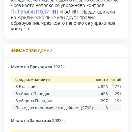
чрез което непряко се упражнява контрол
ЛУКА АНТОЛИНИ
| ИТАЛИЯ - Представители
на юридическо лице или друго правно
образувание, чрез което непряко се упражнява
контрол
ФИНАНСОВИ ДАННИ
Място по Приходи за 2022 г.
сред компаниите
място
от общо
В България
4 526
277 019
В област Пловдив
458
29 067
В община Пловдив
297
19 939
По код на икономическа дейност (2790)
8
105
Място по Заплати за 2022 г.