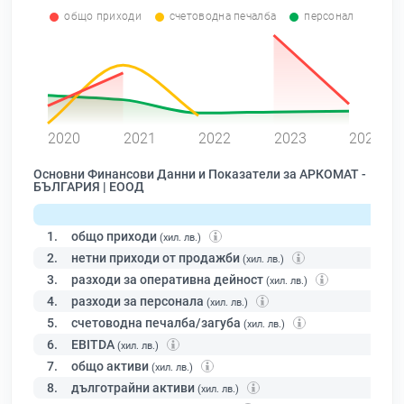
общо приходи
счетоводна печалба
персонал
0
2020
2021
2022
2023
2024
Основни Финансови Данни и Показатели за АРКОМАТ -
БЪЛГАРИЯ | ЕООД
1.
общо приходи
(хил. лв.)
2.
нетни приходи от продажби
(хил. лв.)
3.
разходи за оперативна дейност
(хил. лв.)
4.
разходи за персонала
(хил. лв.)
5.
счетоводна печалба/загуба
(хил. лв.)
6.
EBITDA
(хил. лв.)
7.
общо активи
(хил. лв.)
8.
дълготрайни активи
(хил. лв.)