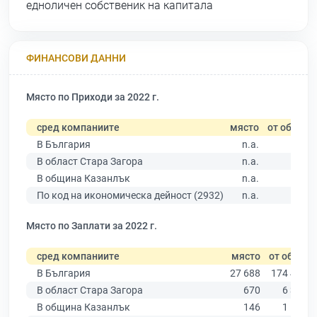
едноличен собственик на капитала
ФИНАНСОВИ ДАННИ
Място по Приходи за 2022 г.
сред компаниите
място
от общо
В България
n.a.
В област Стара Загора
n.a.
В община Казанлък
n.a.
По код на икономическа дейност (2932)
n.a.
Място по Заплати за 2022 г.
сред компаниите
място
от общо
В България
27 688
174 403
В област Стара Загора
670
6 394
В община Казанлък
146
1 531