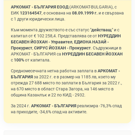
АРКОМАТ - БЪЛГАРИЯ ЕООД
(ARKOMAT-BULGARIA), с
ЕИК
123164547
, е основана на
08.09.1999 г.
и е свързана
с 1 други юридически лица.
Към момента дружеството е със статус "
действащ
" и с
капитал от € 102 258,4. Представлява се от
НУРЕДДИН
БЕСАВЕН ЙОЗХАН - Управител
,
ЕДИОНА НАЗАЙ -
Прокурист
,
СИРУС ЙОЗХАН - Прокурист
. Съдружници в
АРКОМАТ - БЪЛГАРИЯ са
НУРЕДДИН БЕСАВЕН ЙОЗХАН
с
100%
от капитала.
Средномесечната нетна работна заплата в
АРКОМАТ -
БЪЛГАРИЯ
за 2022 г. е в размер на 1185 лв, което му
отрежда 27 688 място по заплати в България за 2022 г.,
на 670 място в област Стара Загора, на 146 място в
община Казанлък и 22 по КИД - 2932.
За 2024 г.
АРКОМАТ - БЪЛГАРИЯ
реализира -76,3% спад
на приходите, -34,6% спад на активите.