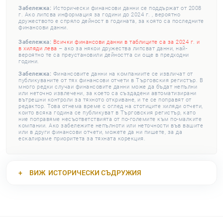
Забележка:
Исторически финансови данни се поддържат от 2008
г. Ако липсва информация за години до 2024 г. , вероятно
дружеството е спряло дейност в годината, за която са последните
финансови данни.
Забележка:
Всички финансови данни в таблиците са за 2024 г. и
в хиляди лева
– ако за някои дружества липсват данни, най-
вероятно те са преустановили дейността си още в предходни
години.
Забележка:
Финансовите данни на компаниите се извличат от
публикуваните от тях финансови отчети в Търговския регистър. В
много редки случаи финансовите данни може да бъдат непълни
или неточно извлечени, за което са създадени автоматизирани
вътрешни контроли за тяхното откриване, и те се поправят от
редактор. Това отнема време с оглед на стотиците хиляди отчети,
които всяка година се публикуват в Търговския регистър, като
ние поправяме несъответствията от по-големите към по-малките
компании. Ако забележите непълноти или неточности във вашите
или в други финансови отчети, можете да ни пишете, за да
ескалираме приоритета за тяхната корекция.
ВИЖ
ИСТОРИЧЕСКИ СЪДРУЖИЯ