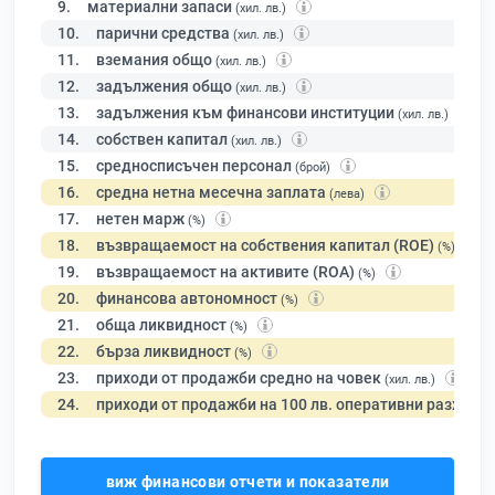
9.
материални запаси
(хил. лв.)
10.
парични средства
(хил. лв.)
11.
вземания общо
(хил. лв.)
12.
задължения общо
(хил. лв.)
13.
задължения към финансови институции
(хил. лв.)
14.
собствен капитал
(хил. лв.)
15.
средносписъчен персонал
(брой)
16.
средна нетна месечна заплата
(лева)
17.
нетен марж
(%)
18.
възвращаемост на собствения капитал (ROE)
(%)
19.
възвращаемост на активите (ROA)
(%)
20.
финансова автономност
(%)
21.
обща ликвидност
(%)
22.
бърза ликвидност
(%)
23.
приходи от продажби средно на човек
(хил. лв.)
24.
приходи от продажби на 100 лв. оперативни разходи
виж финансови отчети и показатели