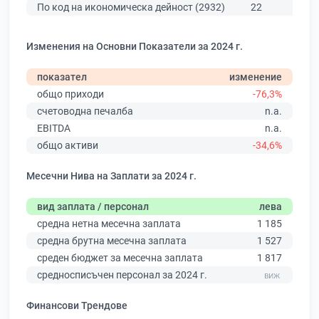
По код на икономическа дейност (2932)
22
50
Изменения на Основни Показатели за 2024 г.
показател
изменение
общо приходи
-76,3%
счетоводна печалба
n.a.
EBITDA
n.a.
общо активи
-34,6%
Месечни Нива на Заплати за 2024 г.
вид заплата / персонал
лева
средна нетна месечна заплата
1 185
средна брутна месечна заплата
1 527
среден бюджет за месечна заплата
1 817
средносписъчен персонал за 2024 г.
Финансови Трендове