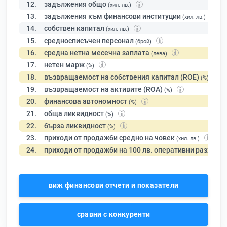
12.
задължения общо
(хил. лв.)
13.
задължения към финансови институции
(хил. лв.)
14.
собствен капитал
(хил. лв.)
15.
средносписъчен персонал
(брой)
16.
средна нетна месечна заплата
(лева)
17.
нетен марж
(%)
18.
възвращаемост на собствения капитал (ROE)
(%)
19.
възвращаемост на активите (ROA)
(%)
20.
финансова автономност
(%)
21.
обща ликвидност
(%)
22.
бърза ликвидност
(%)
23.
приходи от продажби средно на човек
(хил. лв.)
24.
приходи от продажби на 100 лв. оперативни разходи
виж финансови отчети и показатели
сравни с конкуренти