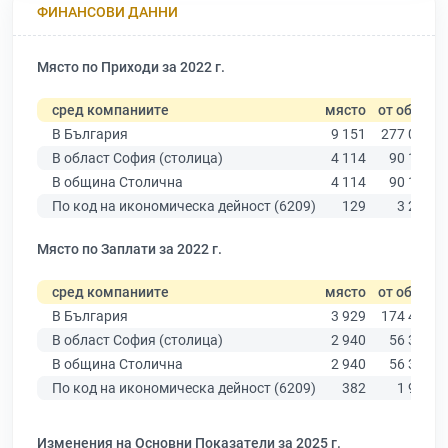
ФИНАНСОВИ ДАННИ
Място по Приходи за 2022 г.
сред компаниите
място
от общо
В България
9 151
277 019
В област София (столица)
4 114
90 178
В община Столична
4 114
90 178
По код на икономическа дейност (6209)
129
3 288
Място по Заплати за 2022 г.
сред компаниите
място
от общо
В България
3 929
174 403
В област София (столица)
2 940
56 378
В община Столична
2 940
56 378
По код на икономическа дейност (6209)
382
1 961
Изменения на Основни Показатели за 2025 г.