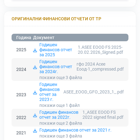
ОРИГИНАЛНИ ФИНАНСОВИ ОТЧЕТИ ОТ ТР
Година
Документ
Годишен
1.ASEE EOOD FS 2025-
2025
финансов отчет
20.02.2026_Signed.pdf
за 2025
Годишен
гфо 2024 Асее
финансов отчет
Еоод-1_compressed.pdf
2024
за 2024г.
покажи още 3
файла
Годишен
финансов
ASEE_EOOD_GFO_2023_1_.pdf
отчет за
2023
2023 г.
покажи още 1
файл
Годишен финансов
1_ASEE EOOD FS
отчет за 2022г.
2022 signed final.pdf
2022
покажи още 2
файла
Годишен финансов отчет за 2021 г.
2021
покажи още 3
файла