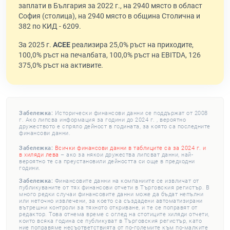
заплати в България за 2022 г., на 2940 място в област
София (столица), на 2940 място в община Столична и
382 по КИД - 6209.
За 2025 г.
АСЕЕ
реализира 25,0% ръст на приходите,
100,0% ръст на печалбата, 100,0% ръст на EBITDA, 126
375,0% ръст на активите.
Забележка:
Исторически финансови данни се поддържат от 2008
г. Ако липсва информация за години до 2024 г. , вероятно
дружеството е спряло дейност в годината, за която са последните
финансови данни.
Забележка:
Всички финансови данни в таблиците са за 2024 г. и
в хиляди лева
– ако за някои дружества липсват данни, най-
вероятно те са преустановили дейността си още в предходни
години.
Забележка:
Финансовите данни на компаниите се извличат от
публикуваните от тях финансови отчети в Търговския регистър. В
много редки случаи финансовите данни може да бъдат непълни
или неточно извлечени, за което са създадени автоматизирани
вътрешни контроли за тяхното откриване, и те се поправят от
редактор. Това отнема време с оглед на стотиците хиляди отчети,
които всяка година се публикуват в Търговския регистър, като
ние поправяме несъответствията от по-големите към по-малките