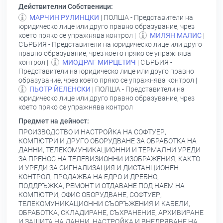
Действителни Собственици:
МАРЧИН РУЛИНЦКИ
| ПОЛША - Представители на
юридическо лице или друго правно образувание, чрез
което пряко се упражнява контрол |
МИЛЯН МАЛИС
|
СЪРБИЯ - Представители на юридическо лице или друго
правно образувание, чрез което пряко се упражнява
контрол |
МИОДРАГ МИРЦЕТИЧ
| СЪРБИЯ -
Представители на юридическо лице или друго правно
образувание, чрез което пряко се упражнява контрол |
ПЬОТР ЙЕЛЕНСКИ
| ПОЛША - Представители на
юридическо лице или друго правно образувание, чрез
което пряко се упражнява контрол
Предмет на дейност:
ПРОИЗВОДСТВО И НАСТРОЙКА НА СОФТУЕР,
КОМПЮТРИ И ДРУГО ОБОРУДВАНЕ ЗА ОБРАБОТКА НА
ДАННИ, ТЕЛЕКОМУНИКАЦИОННИ И ТЕРМАЛНИ УРЕДИ
ЗА ПРЕНОС НА ТЕЛЕВИЗИОННИ ИЗОБРАЖЕНИЯ, КАКТО
И УРЕДИ ЗА СИГНАЛИЗАЦИЯ И ДИСТАНЦИОНЕН
КОНТРОЛ, ПРОДАЖБА НА ЕДРО И ДРЕБНО,
ПОДДРЪЖКА, РЕМОНТ И ОТДАВАНЕ ПОД НАЕМ НА
КОМПЮТРИ, ОФИС ОБОРУДВАНЕ, СОФТУЕР,
ТЕЛЕКОМУНИКАЦИОННИ СЪОРЪЖЕНИЯ И КАБЕЛИ,
ОБРАБОТКА, СКЛАДИРАНЕ, СЪХРАНЕНИЕ, АРХИВИРАНЕ
И ЗАЩИТА НА ДАННИ, НАСТРОЙКА И ВНЕДРЯВАНЕ НА