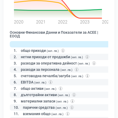
0
2020
2021
2022
2023
2024
Основни Финансови Данни и Показатели за АСЕЕ |
ЕООД
1.
общо приходи
(хил. лв.)
2.
нетни приходи от продажби
(хил. лв.)
3.
разходи за оперативна дейност
(хил. лв.)
4.
разходи за персонала
(хил. лв.)
5.
счетоводна печалба/загуба
(хил. лв.)
6.
EBITDA
(хил. лв.)
7.
общо активи
(хил. лв.)
8.
дълготрайни активи
(хил. лв.)
9.
материални запаси
(хил. лв.)
10.
парични средства
(хил. лв.)
11.
вземания общо
(хил. лв.)