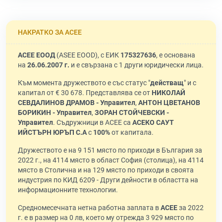
НАКРАТКО ЗА АСЕЕ
АСЕЕ ЕООД
(ASEE EOOD), с ЕИК
175327636
, е основана
на
26.06.2007 г.
и е свързана с 1 други юридически лица.
Към момента дружеството е със статус "
действащ
" и с
капитал от € 30 678. Представлява се от
НИКОЛАЙ
СЕВДАЛИНОВ ДРАМОВ - Управител
,
АНТОН ЦВЕТАНОВ
БОРИКИН - Управител
,
ЗОРАН СТОЙЧЕВСКИ -
Управител
. Съдружници в АСЕЕ са
АСЕКО САУТ
ИЙСТЪРН ЮРЪП С.А
с
100%
от капитала.
Дружеството е на 9 151 място по приходи в България за
2022 г., на 4114 място в област София (столица), на 4114
място в Столична и на 129 място по приходи в своята
индустрия по КИД 6209 - Други дейности в областта на
информационните технологии.
Средномесечната нетна работна заплата в
АСЕЕ
за 2022
г. е в размер на 0 лв, което му отрежда 3 929 място по