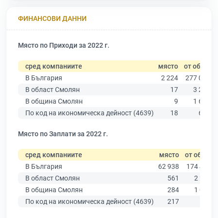
ФИНАНСОВИ ДАННИ
Място по Приходи за 2022 г.
сред компаниите
място
от общо
В България
2 224
277 019
В област Смолян
17
3 292
В община Смолян
9
1 670
По код на икономическа дейност (4639)
18
639
Място по Заплати за 2022 г.
сред компаниите
място
от общо
В България
62 938
174 403
В област Смолян
561
2 287
В община Смолян
284
1 060
По код на икономическа дейност (4639)
217
503