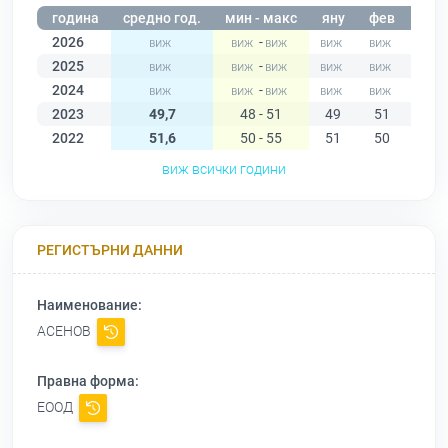
година
средно год.
мин - макс
яну
фев
мар
2026
-
2025
-
2024
-
2023
49,7
48 - 51
49
51
50
2022
51,6
50 - 55
51
50
51
виж всички години
РЕГИСТЪРНИ ДАННИ
Наименование:
АСЕНОВ
Правна форма:
ЕООД