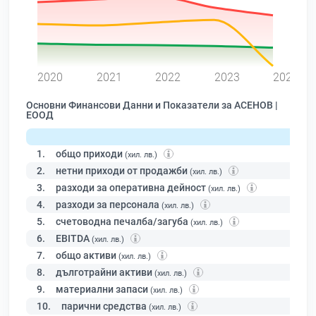
0
2020
2021
2022
2023
2024
Основни Финансови Данни и Показатели за АСЕНОВ |
ЕООД
1.
общо приходи
(хил. лв.)
2.
нетни приходи от продажби
(хил. лв.)
3.
разходи за оперативна дейност
(хил. лв.)
4.
разходи за персонала
(хил. лв.)
5.
счетоводна печалба/загуба
(хил. лв.)
6.
EBITDA
(хил. лв.)
7.
общо активи
(хил. лв.)
8.
дълготрайни активи
(хил. лв.)
9.
материални запаси
(хил. лв.)
10.
парични средства
(хил. лв.)