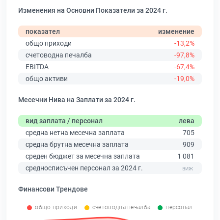
Изменения на Основни Показатели за 2024 г.
показател
изменение
общо приходи
-13,2%
счетоводна печалба
-97,8%
EBITDA
-67,4%
общо активи
-19,0%
Месечни Нива на Заплати за 2024 г.
вид заплата / персонал
лева
средна нетна месечна заплата
705
средна брутна месечна заплата
909
среден бюджет за месечна заплата
1 081
средносписъчен персонал за 2024 г.
Финансови Трендове
общо приходи
счетоводна печалба
персонал