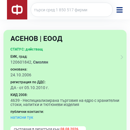
АСЕНОВ | ЕООД
СТАТУС:
действащ
ЕИК, град:
120601842,
Смолян
основана:
24.10.2006
регистрация по ДДС:
ДА - от 05.10.2010 г.
КИД 2008:
4639 -
Неспециализирана търговия на едро с хранителни
стоки, напитки и тютюневи изделия
публични контакти:
натисни тук
състояние в регистъра към
08.08.2026