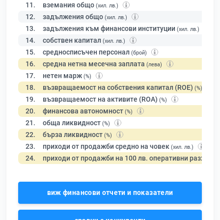
11.
вземания общо
(хил. лв.)
12.
задължения общо
(хил. лв.)
13.
задължения към финансови институции
(хил. лв.)
14.
собствен капитал
(хил. лв.)
15.
средносписъчен персонал
(брой)
16.
средна нетна месечна заплата
(лева)
17.
нетен марж
(%)
18.
възвращаемост на собствения капитал (ROE)
(%)
19.
възвращаемост на активите (ROA)
(%)
20.
финансова автономност
(%)
21.
обща ликвидност
(%)
22.
бърза ликвидност
(%)
23.
приходи от продажби средно на човек
(хил. лв.)
24.
приходи от продажби на 100 лв. оперативни разходи
виж финансови отчети и показатели