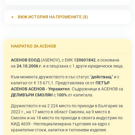
ВИЖ ИСТОРИЯ НА ПРОМЕНИТЕ (8)
НАКРАТКО ЗА АСЕНОВ
АСЕНОВ ЕООД
(ASENOV), с ЕИК
120601842
, е основана
на
24.10.2006 г.
и е свързана с 1 други юридически лица.
Към момента дружеството е със статус "
действащ
" и с
капитал от € 15 671,1. Представлява се от
ПЕТЪР
АСЕНОВ АСЕНОВ - Управител
. Съдружници в АСЕНОВ са
ДЕЛИВЪРИ СМОЛЯН
с
100%
от капитала.
Дружеството е на 2 224 място по приходи в България за
2022 г., на 17 място в област Смолян, на 9 място в
Смолян и на 18 място по приходи в своята индустрия по
КИД 4639 - Неспециализирана търговия на едро с
хранителни стоки, напитки и тютюневи изделия.