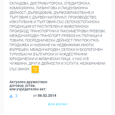
СКЛАДОВА, ДИСТРИБУТОРСКА, СПЕДИТОРСКА,
КОМИСИОННА, ЛИЗИНГОВА И ЛИЦЕНЗИОННА
ДЕЙНОСТ; ДЪРВОДОБИВ, ДЪРВООБРАБОТВАНЕ И
ТЪРГОВИЯ С ДЪРВЕН МАТЕРИАЛ; ПРОИЗВОДСТВО,
ИЗКУПУВАНЕ И ТЪРГОВИЯ СЪС СЕЛСКОСТОПАНСКА
ПРОДУКЦИЯ ОТ РАСТИТЕЛЕН И ЖИВОТИНСКИ
ПРОИЗХОД; ТРАНСПОРТНИ И ТАКСИМЕТРОВИ ПРЕВОЗИ,
МЕЖДУНАРОДЕН ТРАНСПОРТ-ПРЕВОЗ НА ПЪТНИЦИ И
ТОВАРИ, ПОСРЕДНИЧЕСКА ДЕЙНОСТ ПРИ ПОКУПКО-
ПРОДАЖБА И НАЕМАНЕ НА НЕДВИЖИМИ ИМОТИ;
ВЪТРЕШЕН, МЕЖДУНАРОДЕН, СЕЛСКИ И ЕКОЛОГИЧЕН
ТУРИЗЪМ НА БЪЛГАРСКИ И ЧУЖДЕСТРАННИ
ЮРИДИЧЕСКИ И ФИЗИЧЕСКИ ЛИЦА, У НАС И В
ЧУЖБИНА; ДРУГИ ДЕЙНОСТИ И УСЛУГИ, НЕЗАБРАНЕНИ
СЪС ЗАКОН.
Актуален дружествен
договор, устав,
или учредителен акт:
2
от
06.02.2014
виж всички