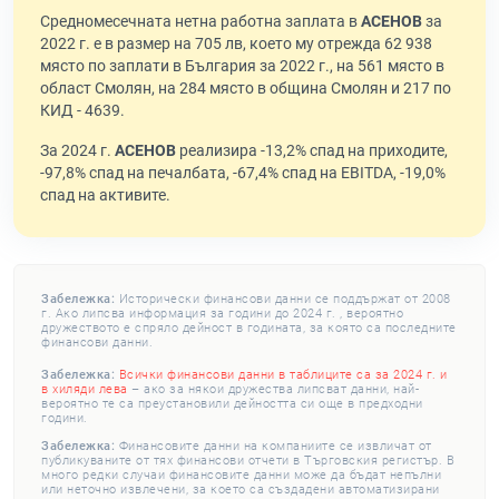
Средномесечната нетна работна заплата в
АСЕНОВ
за
2022 г. е в размер на 705 лв, което му отрежда 62 938
място по заплати в България за 2022 г., на 561 място в
област Смолян, на 284 място в община Смолян и 217 по
КИД - 4639.
За 2024 г.
АСЕНОВ
реализира -13,2% спад на приходите,
-97,8% спад на печалбата, -67,4% спад на EBITDA, -19,0%
спад на активите.
Забележка:
Исторически финансови данни се поддържат от 2008
г. Ако липсва информация за години до 2024 г. , вероятно
дружеството е спряло дейност в годината, за която са последните
финансови данни.
Забележка:
Всички финансови данни в таблиците са за 2024 г. и
в хиляди лева
– ако за някои дружества липсват данни, най-
вероятно те са преустановили дейността си още в предходни
години.
Забележка:
Финансовите данни на компаниите се извличат от
публикуваните от тях финансови отчети в Търговския регистър. В
много редки случаи финансовите данни може да бъдат непълни
или неточно извлечени, за което са създадени автоматизирани