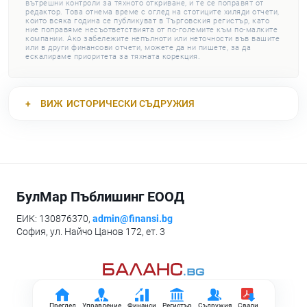
вътрешни контроли за тяхното откриване, и те се поправят от
редактор. Това отнема време с оглед на стотиците хиляди отчети,
които всяка година се публикуват в Търговския регистър, като
ние поправяме несъответствията от по-големите към по-малките
компании. Ако забележите непълноти или неточности във вашите
или в други финансови отчети, можете да ни пишете, за да
ескалираме приоритета за тяхната корекция.
ВИЖ
ИСТОРИЧЕСКИ СЪДРУЖИЯ
БулМар Пъблишинг ЕООД
ЕИК: 130876370,
admin@finansi.bg
София, ул. Найчо Цанов 172, ет. 3
Преглед
Управление
Финанси
Регистър
Съдружия
Свали