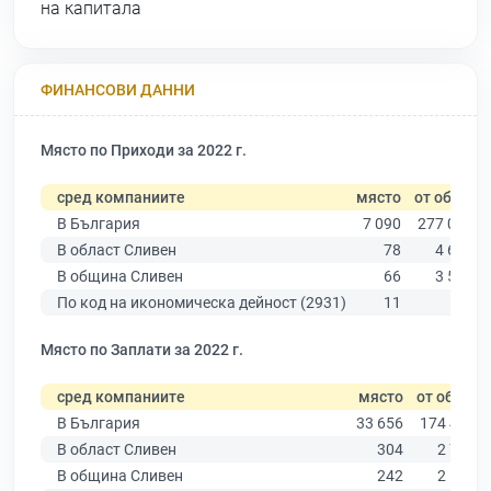
на капитала
ФИНАНСОВИ ДАННИ
Място по Приходи за 2022 г.
сред компаниите
място
от общо
В България
7 090
277 019
В област Сливен
78
4 614
В община Сливен
66
3 547
По код на икономическа дейност (2931)
11
23
Място по Заплати за 2022 г.
сред компаниите
място
от общо
В България
33 656
174 403
В област Сливен
304
2 786
В община Сливен
242
2 167