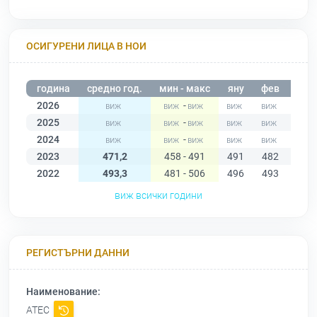
ОСИГУРЕНИ ЛИЦА В НОИ
година
средно год.
мин - макс
яну
фев
мар
2026
-
2025
-
2024
-
2023
471,2
458 - 491
491
482
485
2022
493,3
481 - 506
496
493
492
виж всички години
РЕГИСТЪРНИ ДАННИ
Наименование:
АТЕС