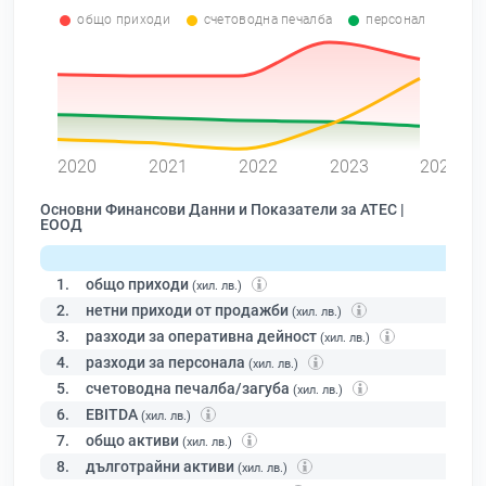
общо приходи
счетоводна печалба
персонал
0
2020
2021
2022
2023
2024
Основни Финансови Данни и Показатели за АТЕС |
ЕООД
1.
общо приходи
(хил. лв.)
2.
нетни приходи от продажби
(хил. лв.)
3.
разходи за оперативна дейност
(хил. лв.)
4.
разходи за персонала
(хил. лв.)
5.
счетоводна печалба/загуба
(хил. лв.)
6.
EBITDA
(хил. лв.)
7.
общо активи
(хил. лв.)
8.
дълготрайни активи
(хил. лв.)