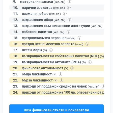
9.
материални запаси
(хил. лв.)
10.
парични средства
(хил. лв.)
11.
вземания общо
(хил. лв.)
12.
задължения общо
(хил. лв.)
13.
задължения към финансови институции
(хил. лв.)
14.
собствен капитал
(хил. лв.)
15.
средносписъчен персонал
(брой)
16.
средна нетна месечна заплата
(лева)
17.
нетен марж
(%)
18.
възвращаемост на собствения капитал (ROE)
(%)
19.
възвращаемост на активите (ROA)
(%)
20.
финансова автономност
(%)
21.
обща ликвидност
(%)
22.
бърза ликвидност
(%)
23.
приходи от продажби средно на човек
(хил. лв.)
24.
приходи от продажби на 100 лв. оперативни разходи
виж финансови отчети и показатели