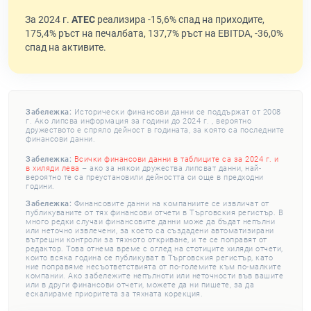
За 2024 г.
АТЕС
реализира -15,6% спад на приходите,
175,4% ръст на печалбата, 137,7% ръст на EBITDA, -36,0%
спад на активите.
Забележка:
Исторически финансови данни се поддържат от 2008
г. Ако липсва информация за години до 2024 г. , вероятно
дружеството е спряло дейност в годината, за която са последните
финансови данни.
Забележка:
Всички финансови данни в таблиците са за 2024 г. и
в хиляди лева
– ако за някои дружества липсват данни, най-
вероятно те са преустановили дейността си още в предходни
години.
Забележка:
Финансовите данни на компаниите се извличат от
публикуваните от тях финансови отчети в Търговския регистър. В
много редки случаи финансовите данни може да бъдат непълни
или неточно извлечени, за което са създадени автоматизирани
вътрешни контроли за тяхното откриване, и те се поправят от
редактор. Това отнема време с оглед на стотиците хиляди отчети,
които всяка година се публикуват в Търговския регистър, като
ние поправяме несъответствията от по-големите към по-малките
компании. Ако забележите непълноти или неточности във вашите
или в други финансови отчети, можете да ни пишете, за да
ескалираме приоритета за тяхната корекция.