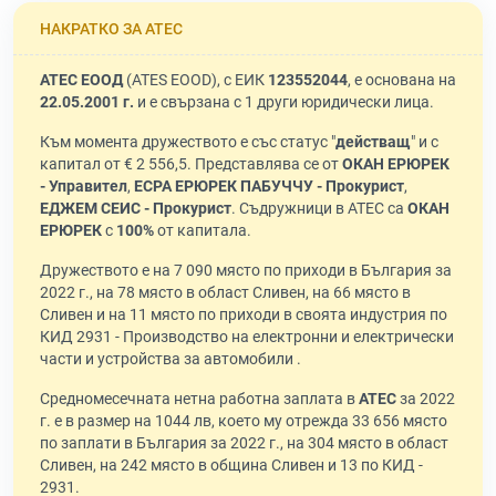
НАКРАТКО ЗА АТЕС
АТЕС ЕООД
(ATES EOOD), с ЕИК
123552044
, е основана на
22.05.2001 г.
и е свързана с 1 други юридически лица.
Към момента дружеството е със статус "
действащ
" и с
капитал от € 2 556,5. Представлява се от
ОКАН ЕРЮРЕК
- Управител
,
ЕСРА ЕРЮРЕК ПАБУЧЧУ - Прокурист
,
ЕДЖЕМ СЕИС - Прокурист
. Съдружници в АТЕС са
ОКАН
ЕРЮРЕК
с
100%
от капитала.
Дружеството е на 7 090 място по приходи в България за
2022 г., на 78 място в област Сливен, на 66 място в
Сливен и на 11 място по приходи в своята индустрия по
КИД 2931 - Производство на електронни и електрически
части и устройства за автомобили .
Средномесечната нетна работна заплата в
АТЕС
за 2022
г. е в размер на 1044 лв, което му отрежда 33 656 място
по заплати в България за 2022 г., на 304 място в област
Сливен, на 242 място в община Сливен и 13 по КИД -
2931.