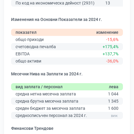
По код на икономическа дейност (2931)
13
17
Изменения на Основни Показатели за 2024 г.
показател
изменение
общо приходи
-15,6%
счетоводна печалба
+175,4%
EBITDA
+137,7%
общо активи
-36,0%
Месечни Нива на Заплати за 2024 г.
вид заплата / персонал
лева
средна нетна месечна заплата
1 044
средна брутна месечна заплата
1 345
среден бюджет за месечна заплата
1 600
средносписъчен персонал за 2024 г.
Финансови Трендове