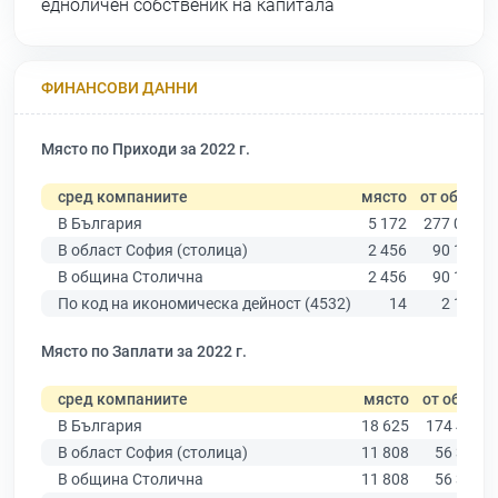
едноличен собственик на капитала
ФИНАНСОВИ ДАННИ
Място по Приходи за 2022 г.
сред компаниите
място
от общо
В България
5 172
277 019
В област София (столица)
2 456
90 178
В община Столична
2 456
90 178
По код на икономическа дейност (4532)
14
2 142
Място по Заплати за 2022 г.
сред компаниите
място
от общо
В България
18 625
174 403
В област София (столица)
11 808
56 378
В община Столична
11 808
56 378