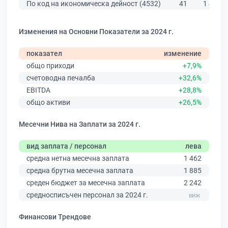
По код на икономическа дейност (4532)
41
1 430
Изменения на Основни Показатели за 2024 г.
показател
изменение
общо приходи
+7,9%
счетоводна печалба
+32,6%
EBITDA
+28,8%
общо активи
+26,5%
Месечни Нива на Заплати за 2024 г.
вид заплата / персонал
лева
средна нетна месечна заплата
1 462
средна брутна месечна заплата
1 885
среден бюджет за месечна заплата
2 242
средносписъчен персонал за 2024 г.
Финансови Трендове