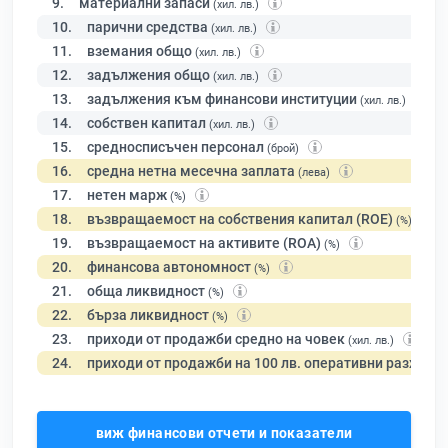
9.
материални запаси
(хил. лв.)
10.
парични средства
(хил. лв.)
11.
вземания общо
(хил. лв.)
12.
задължения общо
(хил. лв.)
13.
задължения към финансови институции
(хил. лв.)
14.
собствен капитал
(хил. лв.)
15.
средносписъчен персонал
(брой)
16.
средна нетна месечна заплата
(лева)
17.
нетен марж
(%)
18.
възвращаемост на собствения капитал (ROE)
(%)
19.
възвращаемост на активите (ROA)
(%)
20.
финансова автономност
(%)
21.
обща ликвидност
(%)
22.
бърза ликвидност
(%)
23.
приходи от продажби средно на човек
(хил. лв.)
24.
приходи от продажби на 100 лв. оперативни разходи
виж финансови отчети и показатели