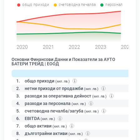
общо приходи
счетоводна печалба
персонал
0
2020
2021
2022
2023
2024
Основни Финансови Данни и Показатели за АУТО
БАТЕРИ ТРЕЙД | ЕООД
1.
общо приходи
(хил. лв.)
2.
нетни приходи от продажби
(хил. лв.)
3.
разходи за оперативна дейност
(хил. лв.)
4.
разходи за персонала
(хил. лв.)
5.
счетоводна печалба/загуба
(хил. лв.)
6.
EBITDA
(хил. лв.)
7.
общо активи
(хил. лв.)
8.
дълготрайни активи
(хил. лв.)