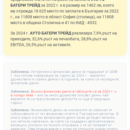
БАТЕРИ ТРЕЙД
за 2022 г. е в размер на 1462 лв, което
му отрежда 18 625 място по заплати в България за 2022
г., на 11808 място в област София (столица), на 11808
място в община Столична и 41 по КИД - 4532.
За 2024 г.
АУТО БАТЕРИ ТРЕЙД
реализира 7,9% ръст на
приходите, 32,6% ръст на печалбата, 28,8% ръст на
EBITDA, 26,5% ръст на активите.
Забележка:
Исторически финансови данни се поддържат от 2008
г. Ако липсва информация за години до 2024 г. , вероятно
дружеството е спряло дейност в годината, за която са последните
финансови данни.
Забележка:
Всички финансови данни в таблиците са за 2024 г. и
в хиляди лева
– ако за някои дружества липсват данни, най-
вероятно те са преустановили дейността си още в предходни
години.
Забележка:
Финансовите данни на компаниите се извличат от
публикуваните от тях финансови отчети в Търговския регистър. В
много редки случаи финансовите данни може да бъдат непълни
или неточно извлечени, за което са създадени автоматизирани
вътрешни контроли за тяхното откриване, и те се поправят от
редактор. Това отнема време с оглед на стотиците хиляди отчети,