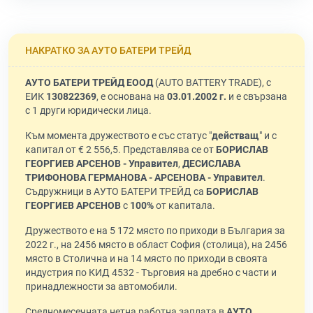
НАКРАТКО ЗА АУТО БАТЕРИ ТРЕЙД
АУТО БАТЕРИ ТРЕЙД ЕООД
(AUTO BATTERY TRADE), с
ЕИК
130822369
, е основана на
03.01.2002 г.
и е свързана
с 1 други юридически лица.
Към момента дружеството е със статус "
действащ
" и с
капитал от € 2 556,5. Представлява се от
БОРИСЛАВ
ГЕОРГИЕВ АРСЕНОВ - Управител
,
ДЕСИСЛАВА
ТРИФОНОВА ГЕРМАНОВА - АРСЕНОВА - Управител
.
Съдружници в АУТО БАТЕРИ ТРЕЙД са
БОРИСЛАВ
ГЕОРГИЕВ АРСЕНОВ
с
100%
от капитала.
Дружеството е на 5 172 място по приходи в България за
2022 г., на 2456 място в област София (столица), на 2456
място в Столична и на 14 място по приходи в своята
индустрия по КИД 4532 - Търговия на дребно с части и
принадлежности за автомобили.
Средномесечната нетна работна заплата в
АУТО