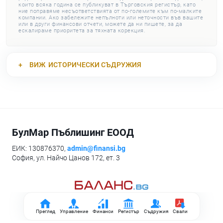
които всяка година се публикуват в Търговския регистър, като
ние поправяме несъответствията от по-големите към по-малките
компании. Ако забележите непълноти или неточности във вашите
или в други финансови отчети, можете да ни пишете, за да
ескалираме приоритета за тяхната корекция.
ВИЖ
ИСТОРИЧЕСКИ СЪДРУЖИЯ
БулМар Пъблишинг ЕООД
ЕИК: 130876370,
admin@finansi.bg
София, ул. Найчо Цанов 172, ет. 3
Преглед
Управление
Финанси
Регистър
Съдружия
Свали