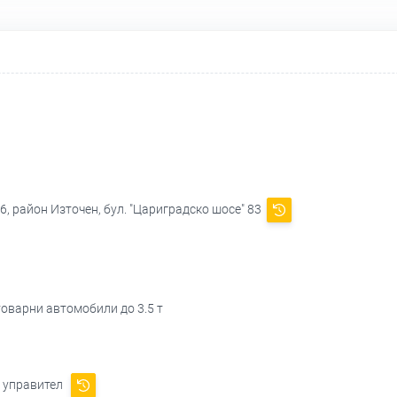
, район Източен, бул. "Цариградско шосе" 83
товарни автомобили до 3.5 т
- управител