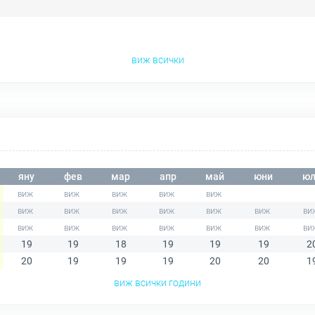
виж всички
яну
фев
мар
апр
май
юни
юл
19
19
18
19
19
19
2
20
19
19
19
20
20
1
виж всички години