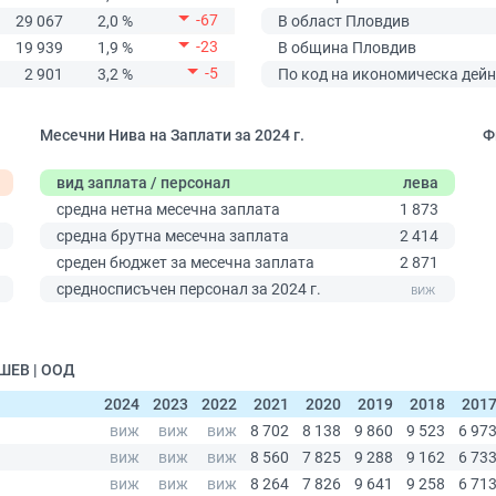
-67
29 067
2,0 %
В област Пловдив
-23
19 939
1,9 %
В община Пловдив
-5
2 901
3,2 %
По код на икономическа дейн
Месечни Нива на Заплати за 2024 г.
Ф
вид заплата / персонал
лева
средна нетна месечна заплата
1 873
средна брутна месечна заплата
2 414
среден бюджет за месечна заплата
2 871
0
средносписъчен персонал за 2024 г.
АШЕВ | ООД
2024
2023
2022
2021
2020
2019
2018
201