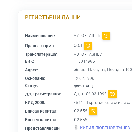
РЕГИСТЪРНИ ДАННИ
АУТО - ТАШЕВ
Наименование:
ООД
Правна форма:
Транслитерация:
AUTO - TASHEV
ЕИК:
115014996
област Пловдив, Пловдив 4006
Адрес:
Основана:
12.02.1996
Статус:
действащ
Да, от 06.03.1996
ДДС регистрация:
КИД 2008:
4511 - Търговия с леки и леко
€ 2 556
Вписан капитал:
Внесен капитал:
€ 2 556
КИРИЛ ЛЮБЕНОВ ТАШЕВ
Представляващи: