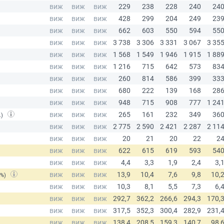
.)
(%)