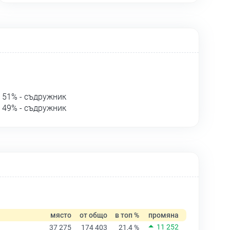
51% - съдружник
49% - съдружник
място
от общо
в топ %
промяна
11 252
37 275
174 403
21,4 %