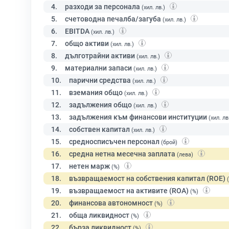
4.
разходи за персонала
(хил. лв.)
5.
счетоводна печалба/загуба
(хил. лв.)
6.
EBITDA
(хил. лв.)
7.
общо активи
(хил. лв.)
8.
дълготрайни активи
(хил. лв.)
9.
материални запаси
(хил. лв.)
10.
парични средства
(хил. лв.)
11.
вземания общо
(хил. лв.)
12.
задължения общо
(хил. лв.)
13.
задължения към финансови институции
(хил. лв
14.
собствен капитал
(хил. лв.)
15.
средносписъчен персонал
(брой)
16.
средна нетна месечна заплата
(лева)
17.
нетен марж
(%)
18.
възвращаемост на собствения капитал (ROE)
19.
възвращаемост на активите (ROA)
(%)
20.
финансова автономност
(%)
21.
обща ликвидност
(%)
22.
бърза ликвидност
(%)