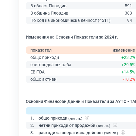
В област Пловдив
591
В община Пловдив
383
По код на икономическа дейност (4511)
94
Изменения на Основни Показатели за 2024 г.
показател
изменение
общо приходи
+23,2%
счетоводна печалба
+29,5%
EBITDA
+14,5%
общо активи
-10,2%
Основни Финансови Данни и Показатели за АУТО - Т
1.
общо приходи
(хил. лв.)
2.
нетни приходи от продажби
(хил. лв.)
3.
разходи за оперативна дейност
(хил. лв.)