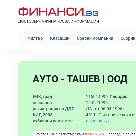
Филтър
Класации
Сравни Компании
Сборни
АУТО - ТАШЕВ | ООД
ЕИК, град:
115014996,
Пловдив
основана:
12.02.1996
регистрация по ДДС:
ДА - от 06.03.1996 г.
КИД 2008:
4511 -
Търговия с леки и
публични контакти:
натисни тук
състояние в регистъра към
07.08.2026
последна вписа