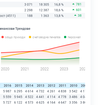
781
3 071
18 305
16,8 %
601
2 298
12 387
18,6 %
38
ост (4511)
188
1 363
13,8 %
инансови Трендове
общо приходи
счетоводна печалба
персонал
2020
2021
2022
2023
2024
7
2016
2015
2014
2013
2012
2011
2010
2009
2008