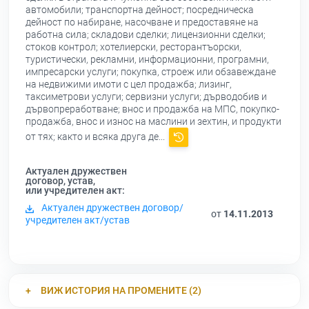
автомобили; транспортна дейност; посредническа
дейност по набиране, насочване и предоставяне на
работна сила; складови сделки; лицензионни сделки;
стоков контрол; хотелиерски, ресторантъорски,
туристически, рекламни, информационни, програмни,
импресарски услуги; покупка, строеж или обзавеждане
на недвижими имоти с цел продажба; лизинг,
таксиметрови услуги; сервизни услуги; дърводобив и
дървопреработване; внос и продажба на МПС, покупко-
продажба, внос и износ на маслини и зехтин, и продукти
от тях; както и всяка друга де...
Актуален дружествен
договор, устав,
или учредителен акт:
Актуален дружествен договор/
от
14.11.2013
учредителен акт/устав
ВИЖ ИСТОРИЯ НА ПРОМЕНИТЕ (2)