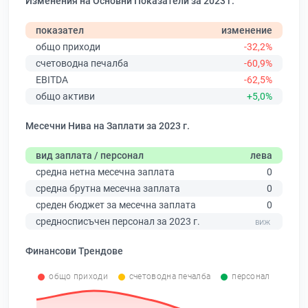
Изменения на Основни Показатели за 2023 г.
показател
изменение
общо приходи
-32,2%
счетоводна печалба
-60,9%
EBITDA
-62,5%
общо активи
+5,0%
Месечни Нива на Заплати за 2023 г.
вид заплата / персонал
лева
средна нетна месечна заплата
0
средна брутна месечна заплата
0
среден бюджет за месечна заплата
0
средносписъчен персонал за 2023 г.
Финансови Трендове
общо приходи
счетоводна печалба
персонал