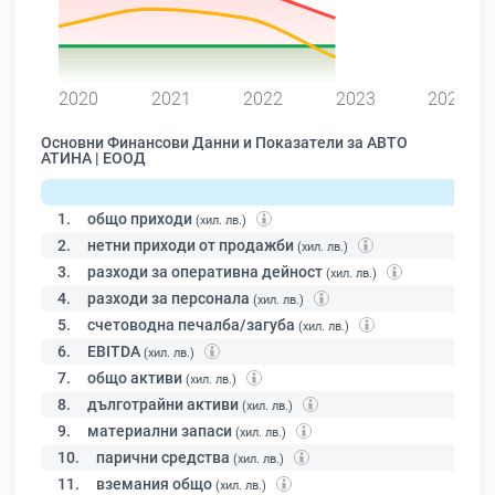
0
2020
2021
2022
2023
2024
Основни Финансови Данни и Показатели за АВТО
АТИНА | ЕООД
1.
общо приходи
(хил. лв.)
2.
нетни приходи от продажби
(хил. лв.)
3.
разходи за оперативна дейност
(хил. лв.)
4.
разходи за персонала
(хил. лв.)
5.
счетоводна печалба/загуба
(хил. лв.)
6.
EBITDA
(хил. лв.)
7.
общо активи
(хил. лв.)
8.
дълготрайни активи
(хил. лв.)
9.
материални запаси
(хил. лв.)
10.
парични средства
(хил. лв.)
11.
вземания общо
(хил. лв.)