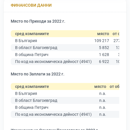
ФИНАНСОВИ ДАННИ
Място по Приходи за 2022 г.
сред компаниите
място
от общо
В България
109 217
277 019
В област Благоевград
5 852
13 529
В община Петрич
1 628
3 136
По код на икономическа дейност (4941)
6 922
10 330
Място по Заплати за 2022 г.
сред компаниите
място
от общо
В България
n.a.
В област Благоевград
n.a.
В община Петрич
n.a.
По код на икономическа дейност (4941)
n.a.