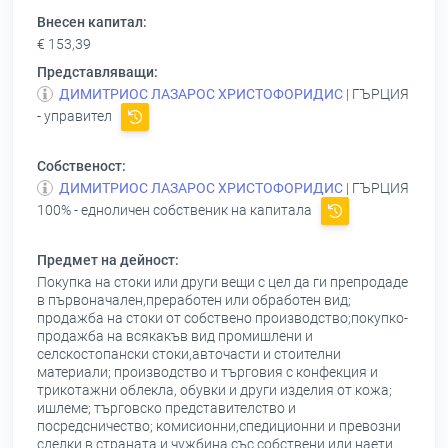
Внесен капитал:
€ 153,39
Представляващи:
ДИМИТРИОС ЛАЗАРОС ХРИСТОФОРИДИС
| ГЪРЦИЯ
- управител
Собственост:
ДИМИТРИОС ЛАЗАРОС ХРИСТОФОРИДИС
| ГЪРЦИЯ
100% - едноличен собственик на капитала
Предмет на дейност:
Покупка на стоки или други вещи с цел да ги препродаде
в първоначален,преработен или обработен вид;
продажба на стоки от собствено производство;покупко-
продажба на всякакъв вид промишлени и
селскостопански стоки,авточасти и стоителни
материали; производство и търговия с конфекция и
трикотажни облекла, обувки и други изделия от кожа;
ишлеме; търговско представителство и
посредсничество; комисионни,спедиционни и превозни
сделки в страната и чужбина със собствени или наети