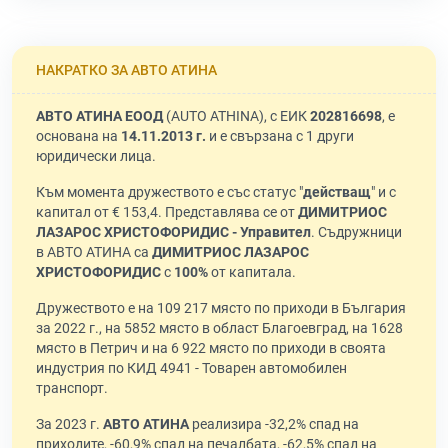
НАКРАТКО ЗА АВТО АТИНА
АВТО АТИНА ЕООД
(AUTO ATHINA), с ЕИК
202816698
, е
основана на
14.11.2013 г.
и е свързана с 1 други
юридически лица.
Към момента дружеството е със статус "
действащ
" и с
капитал от € 153,4. Представлява се от
ДИМИТРИОС
ЛАЗАРОС ХРИСТОФОРИДИС - Управител
. Съдружници
в АВТО АТИНА са
ДИМИТРИОС ЛАЗАРОС
ХРИСТОФОРИДИС
с
100%
от капитала.
Дружеството е на 109 217 място по приходи в България
за 2022 г., на 5852 място в област Благоевград, на 1628
място в Петрич и на 6 922 място по приходи в своята
индустрия по КИД 4941 - Товарен автомобилен
транспорт.
За 2023 г.
АВТО АТИНА
реализира -32,2% спад на
приходите, -60,9% спад на печалбата, -62,5% спад на