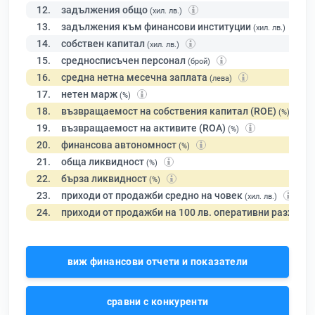
12.
задължения общо
(хил. лв.)
13.
задължения към финансови институции
(хил. лв.)
14.
собствен капитал
(хил. лв.)
15.
средносписъчен персонал
(брой)
16.
средна нетна месечна заплата
(лева)
17.
нетен марж
(%)
18.
възвращаемост на собствения капитал (ROE)
(%)
19.
възвращаемост на активите (ROA)
(%)
20.
финансова автономност
(%)
21.
обща ликвидност
(%)
22.
бърза ликвидност
(%)
23.
приходи от продажби средно на човек
(хил. лв.)
24.
приходи от продажби на 100 лв. оперативни разходи
виж финансови отчети и показатели
сравни с конкуренти