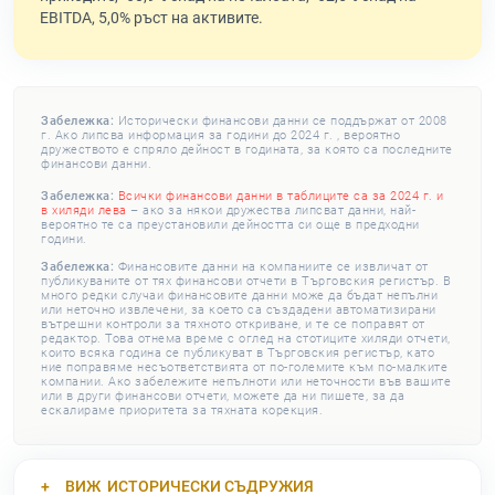
EBITDA, 5,0% ръст на активите.
Забележка:
Исторически финансови данни се поддържат от 2008
г. Ако липсва информация за години до 2024 г. , вероятно
дружеството е спряло дейност в годината, за която са последните
финансови данни.
Забележка:
Всички финансови данни в таблиците са за 2024 г. и
в хиляди лева
– ако за някои дружества липсват данни, най-
вероятно те са преустановили дейността си още в предходни
години.
Забележка:
Финансовите данни на компаниите се извличат от
публикуваните от тях финансови отчети в Търговския регистър. В
много редки случаи финансовите данни може да бъдат непълни
или неточно извлечени, за което са създадени автоматизирани
вътрешни контроли за тяхното откриване, и те се поправят от
редактор. Това отнема време с оглед на стотиците хиляди отчети,
които всяка година се публикуват в Търговския регистър, като
ние поправяме несъответствията от по-големите към по-малките
компании. Ако забележите непълноти или неточности във вашите
или в други финансови отчети, можете да ни пишете, за да
ескалираме приоритета за тяхната корекция.
ВИЖ
ИСТОРИЧЕСКИ СЪДРУЖИЯ