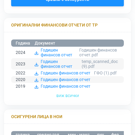
ОРИГИНАЛНИ ФИНАНСОВИ ОТЧЕТИ ОТ ТР
Година
Документ
Годишен
Годишен финансов
2024
финансов отчет
отчет.pdf
Годишен
temp_scanned_doc
2023
финансов отчет
(9).pdf
2022
Годишен финансов отчет
ГФО (1).pdf
2020
Годишен финансов отчет
2019
Годишен финансов отчет
виж всички
ОСИГУРЕНИ ЛИЦА В НОИ
година
средно год.
мин - макс
яну
фев
мар