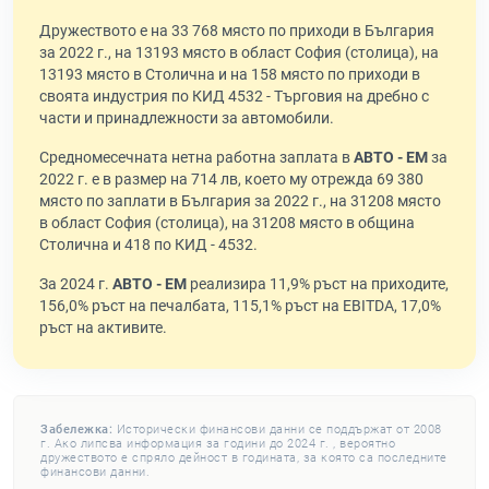
Дружеството е на 33 768 място по приходи в България
за 2022 г., на 13193 място в област София (столица), на
13193 място в Столична и на 158 място по приходи в
своята индустрия по КИД 4532 - Търговия на дребно с
части и принадлежности за автомобили.
Средномесечната нетна работна заплата в
АВТО - ЕМ
за
2022 г. е в размер на 714 лв, което му отрежда 69 380
място по заплати в България за 2022 г., на 31208 място
в област София (столица), на 31208 място в община
Столична и 418 по КИД - 4532.
За 2024 г.
АВТО - ЕМ
реализира 11,9% ръст на приходите,
156,0% ръст на печалбата, 115,1% ръст на EBITDA, 17,0%
ръст на активите.
Забележка:
Исторически финансови данни се поддържат от 2008
г. Ако липсва информация за години до 2024 г. , вероятно
дружеството е спряло дейност в годината, за която са последните
финансови данни.