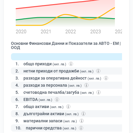
0
2020
2021
2022
2023
2024
Основни Финансови Данни и Показатели за АВТО - ЕМ |
ООД
1.
общо приходи
(хил. лв.)
2.
нетни приходи от продажби
(хил. лв.)
3.
разходи за оперативна дейност
(хил. лв.)
4.
разходи за персонала
(хил. лв.)
5.
счетоводна печалба/загуба
(хил. лв.)
6.
EBITDA
(хил. лв.)
7.
общо активи
(хил. лв.)
8.
дълготрайни активи
(хил. лв.)
9.
материални запаси
(хил. лв.)
10.
парични средства
(хил. лв.)