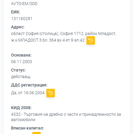
AVTO-EM OOD
ЕИК:
131160281
Адрес:
област София (столица), София 1712, район Младост,
ж.к.МЛАДОСТ 3 бл. 364 вх.4 ет.9 ап.42
Основана:
06.11.2003
Статус:
действащ
ДДС регистрация:
Да, от 16.06.2004
КИД 2008:
4532 - Търговия на дребно с части и принадлежности за
автомобили
Вписан капитал: