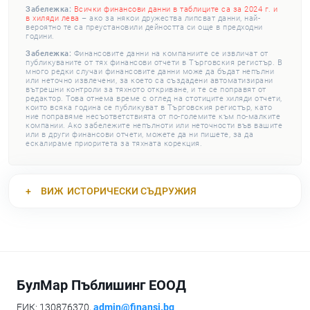
Забележка:
Всички финансови данни в таблиците са за 2024 г. и
в хиляди лева
– ако за някои дружества липсват данни, най-
вероятно те са преустановили дейността си още в предходни
години.
Забележка:
Финансовите данни на компаниите се извличат от
публикуваните от тях финансови отчети в Търговския регистър. В
много редки случаи финансовите данни може да бъдат непълни
или неточно извлечени, за което са създадени автоматизирани
вътрешни контроли за тяхното откриване, и те се поправят от
редактор. Това отнема време с оглед на стотиците хиляди отчети,
които всяка година се публикуват в Търговския регистър, като
ние поправяме несъответствията от по-големите към по-малките
компании. Ако забележите непълноти или неточности във вашите
или в други финансови отчети, можете да ни пишете, за да
ескалираме приоритета за тяхната корекция.
ВИЖ
ИСТОРИЧЕСКИ СЪДРУЖИЯ
БулМар Пъблишинг ЕООД
ЕИК: 130876370,
admin@finansi.bg