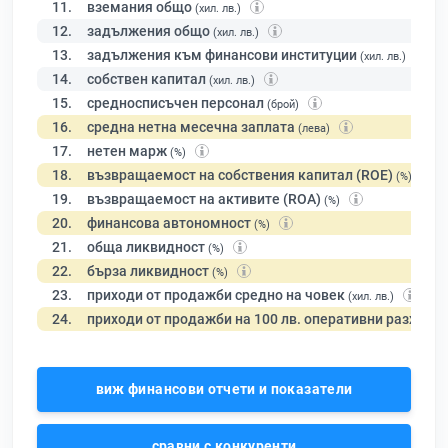
11.
вземания общо
(хил. лв.)
12.
задължения общо
(хил. лв.)
13.
задължения към финансови институции
(хил. лв.)
14.
собствен капитал
(хил. лв.)
15.
средносписъчен персонал
(брой)
16.
средна нетна месечна заплата
(лева)
17.
нетен марж
(%)
18.
възвращаемост на собствения капитал (ROE)
(%)
19.
възвращаемост на активите (ROA)
(%)
20.
финансова автономност
(%)
21.
обща ликвидност
(%)
22.
бърза ликвидност
(%)
23.
приходи от продажби средно на човек
(хил. лв.)
24.
приходи от продажби на 100 лв. оперативни разходи
виж финансови отчети и показатели
сравни с конкуренти