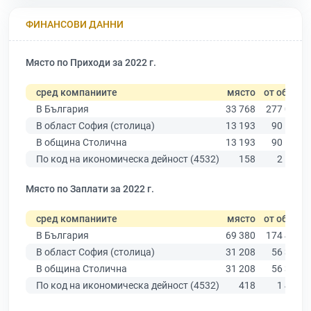
ФИНАНСОВИ ДАННИ
Място по Приходи за 2022 г.
сред компаниите
място
от общо
В България
33 768
277 019
В област София (столица)
13 193
90 178
В община Столична
13 193
90 178
По код на икономическа дейност (4532)
158
2 142
Място по Заплати за 2022 г.
сред компаниите
място
от общо
В България
69 380
174 403
В област София (столица)
31 208
56 378
В община Столична
31 208
56 378
По код на икономическа дейност (4532)
418
1 430