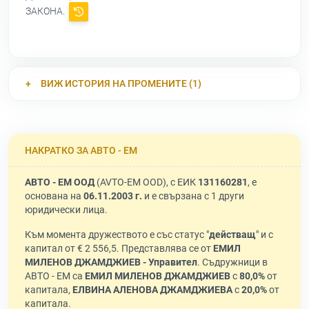
ЗАКОНА.
ВИЖ ИСТОРИЯ НА ПРОМЕНИТЕ (1)
НАКРАТКО ЗА АВТО - ЕМ
АВТО - ЕМ ООД
(AVTO-EM OOD), с ЕИК
131160281
, е
основана на
06.11.2003 г.
и е свързана с 1 други
юридически лица.
Към момента дружеството е със статус "
действащ
" и с
капитал от € 2 556,5. Представлява се от
ЕМИЛ
МИЛЕНОВ ДЖАМДЖИЕВ - Управител
. Съдружници в
АВТО - ЕМ са
ЕМИЛ МИЛЕНОВ ДЖАМДЖИЕВ
с
80,0%
от
капитала,
ЕЛВИНА АЛЕНОВА ДЖАМДЖИЕВА
с
20,0%
от
капитала.