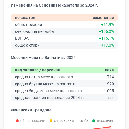
Изменения на Основни Показатели за 2024 г.
показател
изменение
общо приходи
+11,9%
счетоводна печалба
+156,0%
EBITDA
+115,1%
общо активи
+17,0%
Месечни Нива на Заплати за 2024 г.
вид заплата / персонал
лева
средна нетна месечна заплата
714
средна брутна месечна заплата
920
среден бюджет за месечна заплата
1 095
средносписъчен персонал за 2024 г.
Финансови Трендове
общо приходи
счетоводна печалба
персонал