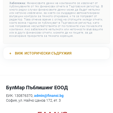
Забележка:
Финансовите данни на компаниите се извличат от
публикуваните от тях финансови отчети в Търговския регистър. В
много редки случаи финансовите данни може да бъдат непълни
или неточно извлечени, за което са създадени автоматизирани
вътрешни контроли за тяхното откриване, и те се поправят от
редактор. Това отнема време с оглед на стотиците хиляди отчети,
които всяка година се публикуват в Търговския регистър, като
ние поправяме несъответствията от по-големите към по-малките
компании. Ако забележите непълноти или неточности във вашите
или в други финансови отчети, можете да ни пишете, за да
ескалираме приоритета за тяхната корекция.
ВИЖ
ИСТОРИЧЕСКИ СЪДРУЖИЯ
БулМар Пъблишинг ЕООД
ЕИК: 130876370,
admin@finansi.bg
София, ул. Найчо Цанов 172, ет. 3