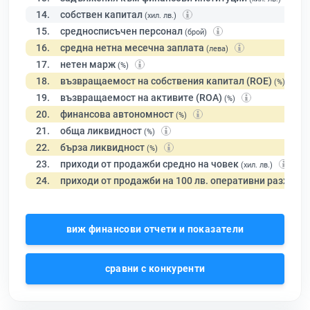
14.
собствен капитал
(хил. лв.)
15.
средносписъчен персонал
(брой)
16.
средна нетна месечна заплата
(лева)
17.
нетен марж
(%)
18.
възвращаемост на собствения капитал (ROE)
(%)
19.
възвращаемост на активите (ROA)
(%)
20.
финансова автономност
(%)
21.
обща ликвидност
(%)
22.
бърза ликвидност
(%)
23.
приходи от продажби средно на човек
(хил. лв.)
24.
приходи от продажби на 100 лв. оперативни разходи
виж финансови отчети и показатели
сравни с конкуренти