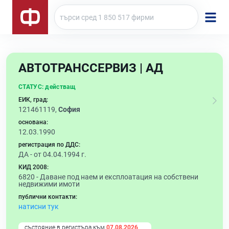
АВТОТРАНССЕРВИЗ | АД
СТАТУС:
действащ
ЕИК, град:
121461119,
София
основана:
12.03.1990
регистрация по ДДС:
ДА - от 04.04.1994 г.
КИД 2008:
6820 -
Даване под наем и експлоатация на собствени
недвижими имоти
публични контакти:
натисни тук
състояние в регистъра към
07.08.2026