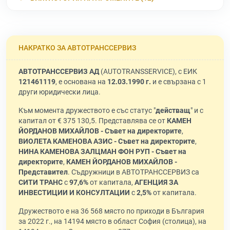
НАКРАТКО ЗА АВТОТРАНССЕРВИЗ
АВТОТРАНССЕРВИЗ АД
(AUTOTRANSSERVICE), с ЕИК
121461119
, е основана на
12.03.1990 г.
и е свързана с 1
други юридически лица.
Към момента дружеството е със статус "
действащ
" и с
капитал от € 375 130,5. Представлява се от
КАМЕН
ЙОРДАНОВ МИХАЙЛОВ - Съвет на директорите
,
ВИОЛЕТА КАМЕНОВА АЗИС - Съвет на директорите
,
НИНА КАМЕНОВА ЗАЛЦМАН ФОН РУП - Съвет на
директорите
,
КАМЕН ЙОРДАНОВ МИХАЙЛОВ -
Представител
. Съдружници в АВТОТРАНССЕРВИЗ са
СИТИ ТРАНС
с
97,6%
от капитала,
АГЕНЦИЯ ЗА
ИНВЕСТИЦИИ И КОНСУЛТАЦИИ
с
2,5%
от капитала.
Дружеството е на 36 568 място по приходи в България
за 2022 г., на 14194 място в област София (столица), на