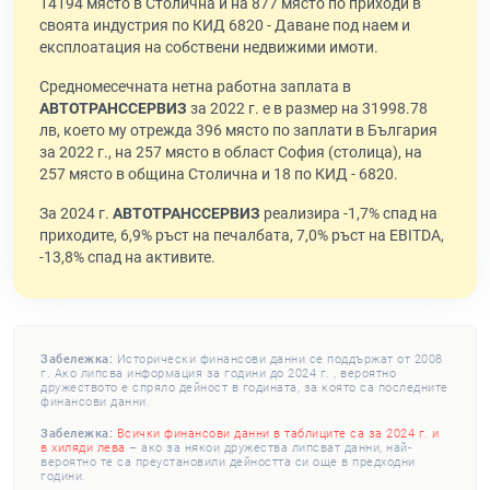
14194 място в Столична и на 877 място по приходи в
своята индустрия по КИД 6820 - Даване под наем и
експлоатация на собствени недвижими имоти.
Средномесечната нетна работна заплата в
АВТОТРАНССЕРВИЗ
за 2022 г. е в размер на 31998.78
лв, което му отрежда 396 място по заплати в България
за 2022 г., на 257 място в област София (столица), на
257 място в община Столична и 18 по КИД - 6820.
За 2024 г.
АВТОТРАНССЕРВИЗ
реализира -1,7% спад на
приходите, 6,9% ръст на печалбата, 7,0% ръст на EBITDA,
-13,8% спад на активите.
Забележка:
Исторически финансови данни се поддържат от 2008
г. Ако липсва информация за години до 2024 г. , вероятно
дружеството е спряло дейност в годината, за която са последните
финансови данни.
Забележка:
Всички финансови данни в таблиците са за 2024 г. и
в хиляди лева
– ако за някои дружества липсват данни, най-
вероятно те са преустановили дейността си още в предходни
години.