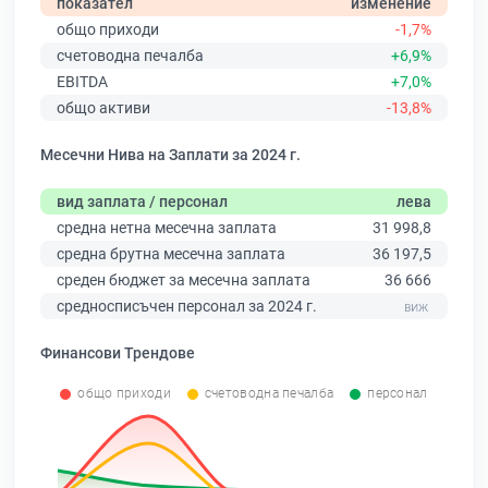
показател
изменение
общо приходи
-1,7%
счетоводна печалба
+6,9%
EBITDA
+7,0%
общо активи
-13,8%
Месечни Нива на Заплати за 2024 г.
вид заплата / персонал
лева
средна нетна месечна заплата
31 998,8
средна брутна месечна заплата
36 197,5
среден бюджет за месечна заплата
36 666
средносписъчен персонал за 2024 г.
Финансови Трендове
общо приходи
счетоводна печалба
персонал
0