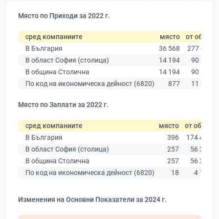
Място по Приходи за 2022 г.
сред компаниите
място
от общо
В България
36 568
277 019
В област София (столица)
14 194
90 178
В община Столична
14 194
90 178
По код на икономическа дейност (6820)
877
11 940
Място по Заплати за 2022 г.
сред компаниите
място
от общо
В България
396
174 403
В област София (столица)
257
56 378
В община Столична
257
56 378
По код на икономическа дейност (6820)
18
4 182
Изменения на Основни Показатели за 2024 г.