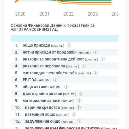
2020
2021
2022
2023
2024
Основни Финансови Данни и Показатели за
АВТОТРАНССЕРВИЗ | АД
1.
общо приходи
(хил. лв.)
2.
нетни приходи от продажби
(хил. лв.)
3.
разходи за оперативна дейност
(хил. лв.)
4.
разходи за персонала
(хил. лв.)
5.
счетоводна печалба/загуба
(хил. лв.)
6.
EBITDA
(хил. лв.)
7.
общо активи
(хил. лв.)
8.
дълготрайни активи
(хил. лв.)
9.
материални запаси
(хил. лв.)
10.
парични средства
(хил. лв.)
11.
вземания общо
(хил. лв.)
12.
задължения общо
(хил. лв.)
13.
задължения към финансови институции
(хил. лв.)