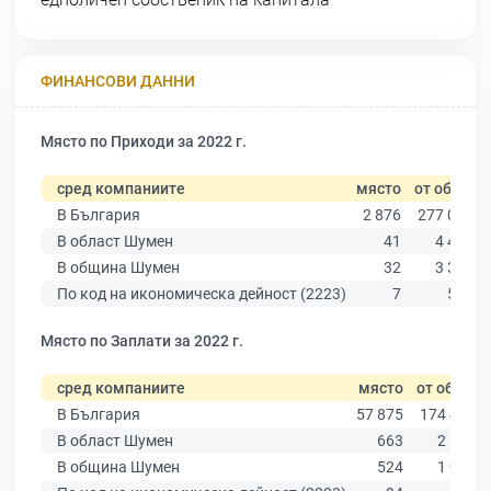
ФИНАНСОВИ ДАННИ
Място по Приходи за 2022 г.
сред компаниите
място
от общо
В България
2 876
277 019
В област Шумен
41
4 480
В община Шумен
32
3 331
По код на икономическа дейност (2223)
7
524
Място по Заплати за 2022 г.
сред компаниите
място
от общо
В България
57 875
174 403
В област Шумен
663
2 635
В община Шумен
524
1 963