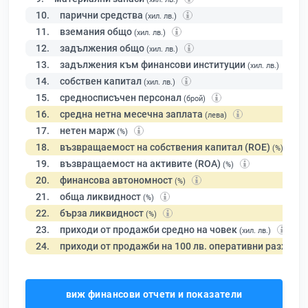
10.
парични средства
(хил. лв.)
11.
вземания общо
(хил. лв.)
12.
задължения общо
(хил. лв.)
13.
задължения към финансови институции
(хил. лв.)
14.
собствен капитал
(хил. лв.)
15.
средносписъчен персонал
(брой)
16.
средна нетна месечна заплата
(лева)
17.
нетен марж
(%)
18.
възвращаемост на собствения капитал (ROE)
(%)
19.
възвращаемост на активите (ROA)
(%)
20.
финансова автономност
(%)
21.
обща ликвидност
(%)
22.
бърза ликвидност
(%)
23.
приходи от продажби средно на човек
(хил. лв.)
24.
приходи от продажби на 100 лв. оперативни разходи
виж финансови отчети и показатели