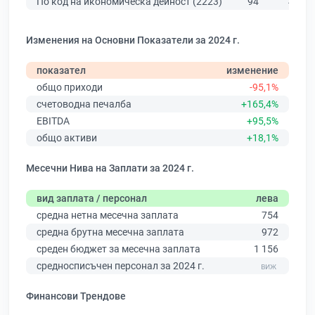
По код на икономическа дейност (2223)
94
433
Изменения на Основни Показатели за 2024 г.
показател
изменение
общо приходи
-95,1%
счетоводна печалба
+165,4%
EBITDA
+95,5%
общо активи
+18,1%
Месечни Нива на Заплати за 2024 г.
вид заплата / персонал
лева
средна нетна месечна заплата
754
средна брутна месечна заплата
972
среден бюджет за месечна заплата
1 156
средносписъчен персонал за 2024 г.
Финансови Трендове