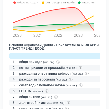
общо приходи
счетоводна печалба
персонал
0
2020
2021
2022
2023
2024
Основни Финансови Данни и Показатели за БЪЛГАРИЯ
ПЛАСТ ТРЕЙД | ЕООД
1.
общо приходи
(хил. лв.)
2.
нетни приходи от продажби
(хил. лв.)
3.
разходи за оперативна дейност
(хил. лв.)
4.
разходи за персонала
(хил. лв.)
5.
счетоводна печалба/загуба
(хил. лв.)
6.
EBITDA
(хил. лв.)
7.
общо активи
(хил. лв.)
8.
дълготрайни активи
(хил. лв.)
9.
материални запаси
(хил. лв.)