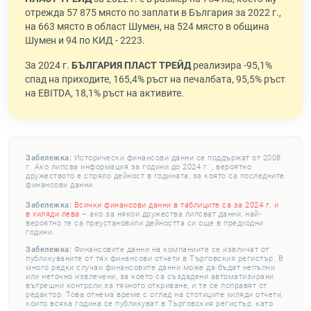
отрежда 57 875 място по заплати в България за 2022 г.,
на 663 място в област Шумен, на 524 място в община
Шумен и 94 по КИД - 2223.
За 2024 г.
БЪЛГАРИЯ ПЛАСТ ТРЕЙД
реализира -95,1%
спад на приходите, 165,4% ръст на печалбата, 95,5% ръст
на EBITDA, 18,1% ръст на активите.
Забележка:
Исторически финансови данни се поддържат от 2008
г. Ако липсва информация за години до 2024 г. , вероятно
дружеството е спряло дейност в годината, за която са последните
финансови данни.
Забележка:
Всички финансови данни в таблиците са за 2024 г. и
в хиляди лева
– ако за някои дружества липсват данни, най-
вероятно те са преустановили дейността си още в предходни
години.
Забележка:
Финансовите данни на компаниите се извличат от
публикуваните от тях финансови отчети в Търговския регистър. В
много редки случаи финансовите данни може да бъдат непълни
или неточно извлечени, за което са създадени автоматизирани
вътрешни контроли за тяхното откриване, и те се поправят от
редактор. Това отнема време с оглед на стотиците хиляди отчети,
които всяка година се публикуват в Търговския регистър, като