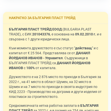
НАКРАТКО ЗА БЪЛГАРИЯ ПЛАСТ ТРЕЙД
БЪЛГАРИЯ ПЛАСТ ТРЕЙД ЕООД
(BULGARIA PLAST
TRADE), с ЕИК
201043376
, е основана на
09.02.2010 г.
и е
свързана с 1 други юридически лица.
Към момента дружеството е със статус "
действащ
" и с
капитал от € 25 564. Представлява се от
ДАНАИЛ
ЙОРДАНОВ ИВАНОВ - Управител
. Съдружници в
БЪЛГАРИЯ ПЛАСТ ТРЕЙД са
ДАНАИЛ ЙОРДАНОВ
ИВАНОВ
с
100%
от капитала.
Дружеството е на 2 876 място по приходи в България за
2022 г., на 41 място в област Шумен, на 32 място в
Шумен и на 7 място по приходи в своята индустрия по
КИД 2223 - Производство на дограма и други изделия от
пластмаси за строителството.
Средномесечната нетна работна заплата в
БЪЛГАРИЯ
ПЛАСТ ТРЕЙД
за 2022 г. е в размер на 754 лв, което му