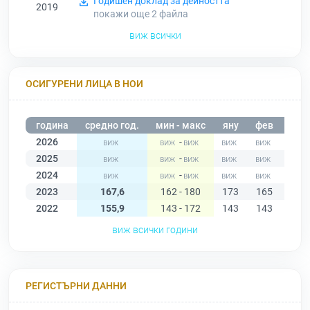
Годишен доклад за дейността
2019
покажи още 2
файла
виж всички
ОСИГУРЕНИ ЛИЦА В НОИ
година
средно год.
мин - макс
яну
фев
мар
2026
-
2025
-
2024
-
2023
167,6
162 - 180
173
165
170
2022
155,9
143 - 172
143
143
145
виж всички години
РЕГИСТЪРНИ ДАННИ