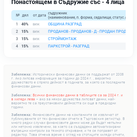
Понастоящем в Съдружие със - 4 лица
съдружник
№
дял
от дата
(наименование, п. форма, седалище, статус / физи
1
40%
ОБЩИНА РАЗГРАД
2
15%
ПРОДАНОВ - ПРОДАНОВ - Д - ПРОДАН ПРОДАНОВ
3
15%
СТРОЙМОНТАЖ
4
15%
ПАРКСТРОЙ - РАЗГРАД
Забележка:
Исторически финансови данни се поддържат от 2008
г. Ако липсва информация за години до 2024 г. , вероятно
дружеството е спряло дейност в годината, за която са последните
финансови данни.
Забележка:
Всички финансови данни в таблиците са за 2024 г. и
в хиляди лева
– ако за някои дружества липсват данни, най-
вероятно те са преустановили дейността си още в предходни
години.
Забележка:
Финансовите данни на компаниите се извличат от
публикуваните от тях финансови отчети в Търговския регистър. В
много редки случаи финансовите данни може да бъдат непълни
или неточно извлечени, за което са създадени автоматизирани
вътрешни контроли за тяхното откриване, и те се поправят от
редактор. Това отнема време с оглед на стотиците хиляди отчети,