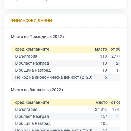
ФИНАНСОВИ ДАННИ
Място по Приходи за 2022 г.
сред компаниите
място
от общо
В България
1 313
277 019
В област Разград
13
2 463
В община Разград
10
1 495
По код на икономическа дейност (2120)
5
40
Място по Заплати за 2022 г.
сред компаниите
място
от общо
В България
24 810
174 403
В област Разград
154
1 553
В община Разград
105
976
По код на икономическа дейност (2120)
14
31