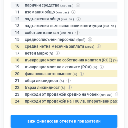
10.
парични средства
(хил. лв.)
11.
вземания общо
(хил. лв.)
12.
задължения общо
(хил. лв.)
13.
задължения към финансови институции
(хил. лв.)
14.
собствен капитал
(хил. лв.)
15.
средносписъчен персонал
(брой)
16.
средна нетна месечна заплата
(лева)
17.
нетен марж
(%)
18.
възвращаемост на собствения капитал (ROE)
(%)
19.
възвращаемост на активите (ROA)
(%)
20.
финансова автономност
(%)
21.
обща ликвидност
(%)
22.
бърза ликвидност
(%)
23.
приходи от продажби средно на човек
(хил. лв.)
24.
приходи от продажби на 100 лв. оперативни разходи
виж финансови отчети и показатели