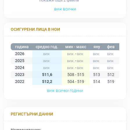
покажи още 2
файла
виж всички
ОСИГУРЕНИ ЛИЦА В НОИ
година
средно год.
мин - макс
яну
фев
мар
2026
-
2025
-
2024
-
2023
511,6
508 - 515
513
512
515
2022
512,2
504 - 519
514
519
516
виж всички години
РЕГИСТЪРНИ ДАННИ