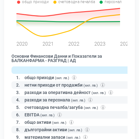
общо приходи
счетоводна печалба
персонал
0
2020
2021
2022
2023
2024
Основни Финансови Данни и Показатели за
БАЛКАНФАРМА - РАЗГРАД | АД
1.
общо приходи
(хил. лв.)
2.
нетни приходи от продажби
(хил. лв.)
3.
разходи за оперативна дейност
(хил. лв.)
4.
разходи за персонала
(хил. лв.)
5.
счетоводна печалба/загуба
(хил. лв.)
6.
EBITDA
(хил. лв.)
7.
общо активи
(хил. лв.)
8.
дълготрайни активи
(хил. лв.)
9.
материални запаси
(хил. лв.)