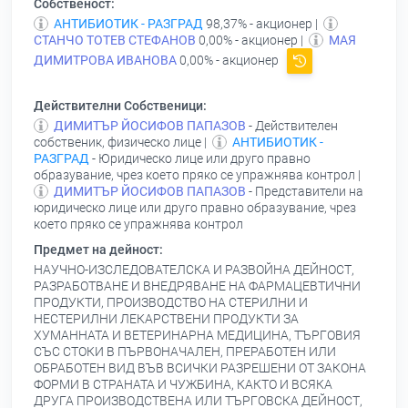
Собственост:
АНТИБИОТИК - РАЗГРАД
98,37% - акционер |
СТАНЧО ТОТЕВ СТЕФАНОВ
0,00% - акционер |
МАЯ
ДИМИТРОВА ИВАНОВА
0,00% - акционер
Действителни Собственици:
ДИМИТЪР ЙОСИФОВ ПАПАЗОВ
- Действителен
собственик, физическо лице |
АНТИБИОТИК -
РАЗГРАД
- Юридическо лице или друго правно
образувание, чрез което пряко се упражнява контрол |
ДИМИТЪР ЙОСИФОВ ПАПАЗОВ
- Представители на
юридическо лице или друго правно образувание, чрез
което пряко се упражнява контрол
Предмет на дейност:
НАУЧНО-ИЗСЛЕДОВАТЕЛСКА И РАЗВОЙНА ДЕЙНОСТ,
РАЗРАБОТВАНЕ И ВНЕДРЯВАНЕ НА ФАРМАЦЕВТИЧНИ
ПРОДУКТИ, ПРОИЗВОДСТВО НА СТЕРИЛНИ И
НЕСТЕРИЛНИ ЛЕКАРСТВЕНИ ПРОДУКТИ ЗА
ХУМАННАТА И ВЕТЕРИНАРНА МЕДИЦИНА, ТЪРГОВИЯ
СЪС СТОКИ В ПЪРВОНАЧАЛЕН, ПРЕРАБОТЕН ИЛИ
ОБРАБОТЕН ВИД ВЪВ ВСИЧКИ РАЗРЕШЕНИ ОТ ЗАКОНА
ФОРМИ В СТРАНАТА И ЧУЖБИНА, КАКТО И ВСЯКА
ДРУГА ПРОИЗВОДСТВЕНА ИЛИ ТЪРГОВСКА ДЕЙНОСТ,