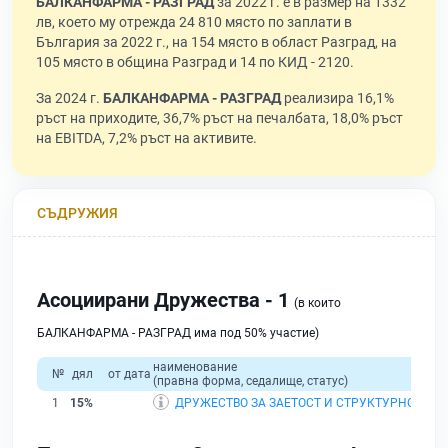
БАЛКАНФАРМА - РАЗГРАД
за 2022 г. е в размер на 1332
лв, което му отрежда 24 810 място по заплати в
България за 2022 г., на 154 място в област Разград, на
105 място в община Разград и 14 по КИД - 2120.
За 2024 г.
БАЛКАНФАРМА - РАЗГРАД
реализира 16,1%
ръст на приходите, 36,7% ръст на печалбата, 18,0% ръст
на EBITDA, 7,2% ръст на активите.
СЪДРУЖИЯ
Асоциирани Дружества - 1
(в които
БАЛКАНФАРМА - РАЗГРАД има под 50% участие)
наименование
№
дял
от дата
(правна форма, седалище, статус)
1
15%
ДРУЖЕСТВО ЗА ЗАЕТОСТ И СТРУКТУРНО РАЗВ