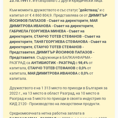
23.10.1991 г.
и е свързана с 2 други юридически лица.
Към момента дружеството е със статус "
действащ
" и с
капитал от € 4 860 804,9. Представлява се от
ДИМИТЪР
ЙОСИФОВ ПАПАЗОВ - Съвет на директорите
,
МАЯ
ДИМИТРОВА ИВАНОВА - Съвет на директорите
,
ГАБРИЕЛА ГЕОРГИЕВА МИНЕВА - Съвет на
директорите
,
СТАНЧО ТОТЕВ СТЕФАНОВ - Съвет на
директорите
,
ТАНЯ ГЕОРГИЕВА СТЕФАНОВА - Съвет на
директорите
,
СТАНЧО ТОТЕВ СТЕФАНОВ -
Представител
,
ДИМИТЪР ЙОСИФОВ ПАПАЗОВ -
Представител
. Съдружници в БАЛКАНФАРМА -
РАЗГРАД са
АНТИБИОТИК - РАЗГРАД
с
98,4%
от
капитала,
СТАНЧО ТОТЕВ СТЕФАНОВ
с
0,0%
от
капитала,
МАЯ ДИМИТРОВА ИВАНОВА
с
0,0%
от
капитала.
Дружеството е на 1 313 място по приходи в България за
2022 г., на 13 място в област Разград, на 10 място в
Разград и на 5 място по приходи в своята индустрия по
КИД 2120 - Производство на лекарствени продукти.
Средномесечната нетна работна заплата в