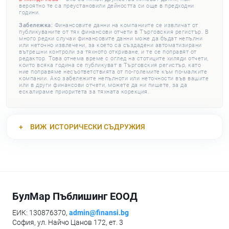
вероятно те са преустановили дейността си още в предходни
години.
Забележка:
Финансовите данни на компаниите се извличат от
публикуваните от тях финансови отчети в Търговския регистър. В
много редки случаи финансовите данни може да бъдат непълни
или неточно извлечени, за което са създадени автоматизирани
вътрешни контроли за тяхното откриване, и те се поправят от
редактор. Това отнема време с оглед на стотиците хиляди отчети,
които всяка година се публикуват в Търговския регистър, като
ние поправяме несъответствията от по-големите към по-малките
компании. Ако забележите непълноти или неточности във вашите
или в други финансови отчети, можете да ни пишете, за да
ескалираме приоритета за тяхната корекция.
ВИЖ
ИСТОРИЧЕСКИ СЪДРУЖИЯ
БулМар Пъблишинг ЕООД
ЕИК: 130876370,
admin@finansi.bg
София, ул. Найчо Цанов 172, ет. 3