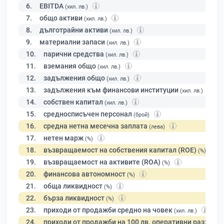
6.
EBITDA
(хил. лв.)
7.
общо активи
(хил. лв.)
8.
дълготрайни активи
(хил. лв.)
9.
материални запаси
(хил. лв.)
10.
парични средства
(хил. лв.)
11.
вземания общо
(хил. лв.)
12.
задължения общо
(хил. лв.)
13.
задължения към финансови институции
(хил. лв.)
14.
собствен капитал
(хил. лв.)
15.
средносписъчен персонал
(брой)
16.
средна нетна месечна заплата
(лева)
17.
нетен марж
(%)
18.
възвращаемост на собствения капитал (ROE)
(%)
19.
възвращаемост на активите (ROA)
(%)
20.
финансова автономност
(%)
21.
обща ликвидност
(%)
22.
бърза ликвидност
(%)
23.
приходи от продажби средно на човек
(хил. лв.)
24.
приходи от продажби на 100 лв. оперативни разходи