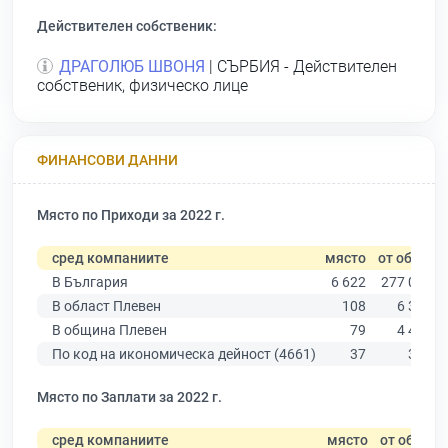
Действителен собственик:
ДРАГОЛЮБ ШВОНЯ
| СЪРБИЯ - Действителен
собственик, физическо лице
ФИНАНСОВИ ДАННИ
Място по Приходи за 2022 г.
сред компаниите
място
от общо
В България
6 622
277 019
В област Плевен
108
6 347
В община Плевен
79
4 459
По код на икономическа дейност (4661)
37
321
Място по Заплати за 2022 г.
сред компаниите
място
от общо