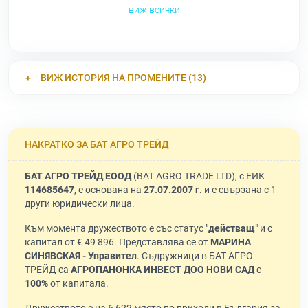
виж всички
ВИЖ ИСТОРИЯ НА ПРОМЕНИТЕ (13)
НАКРАТКО ЗА БАТ АГРО ТРЕЙД
БАТ АГРО ТРЕЙД ЕООД
(BAT AGRO TRADE LTD), с ЕИК
114685647
, е основана на
27.07.2007 г.
и е свързана с 1
други юридически лица.
Към момента дружеството е със статус "
действащ
" и с
капитал от € 49 896. Представлява се от
МАРИНА
СИНЯВСКАЯ - Управител
. Съдружници в БАТ АГРО
ТРЕЙД са
АГРОПАНОНКА ИНВЕСТ ДОО НОВИ САД
с
100%
от капитала.