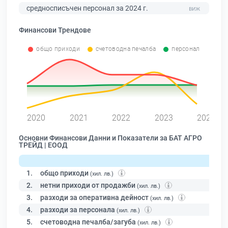
средносписъчен персонал за 2024 г.
Финансови Трендове
общо приходи
счетоводна печалба
персонал
0
2020
2021
2022
2023
2024
Основни Финансови Данни и Показатели за БАТ АГРО
ТРЕЙД | ЕООД
1.
общо приходи
(хил. лв.)
2.
нетни приходи от продажби
(хил. лв.)
3.
разходи за оперативна дейност
(хил. лв.)
4.
разходи за персонала
(хил. лв.)
5.
счетоводна печалба/загуба
(хил. лв.)