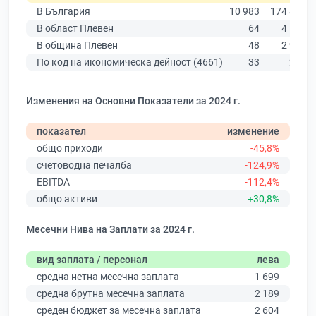
В България
10 983
174 403
В област Плевен
64
4 191
В община Плевен
48
2 923
По код на икономическа дейност (4661)
33
232
Изменения на Основни Показатели за 2024 г.
показател
изменение
общо приходи
-45,8%
счетоводна печалба
-124,9%
EBITDA
-112,4%
общо активи
+30,8%
Месечни Нива на Заплати за 2024 г.
вид заплата / персонал
лева
средна нетна месечна заплата
1 699
средна брутна месечна заплата
2 189
среден бюджет за месечна заплата
2 604