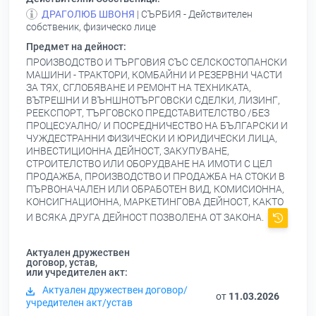
ДРАГОЛЮБ ШВОНЯ
| СЪРБИЯ - Действителен
собственик, физическо лице
Предмет на дейност:
ПРОИЗВОДСТВО И ТЪРГОВИЯ СЪС СЕЛСКОСТОПАНСКИ
МАШИНИ - ТРАКТОРИ, КОМБАЙНИ И РЕЗЕРВНИ ЧАСТИ
ЗА ТЯХ, СГЛОБЯВАНЕ И РЕМОНТ НА ТЕХНИКАТА,
ВЪТРЕШНИ И ВЪНШНОТЪРГОВСКИ СДЕЛКИ, ЛИЗИНГ,
РЕЕКСПОРТ, ТЪРГОВСКО ПРЕДСТАВИТЕЛСТВО /БЕЗ
ПРОЦЕСУАЛНО/ И ПОСРЕДНИЧЕСТВО НА БЪЛГАРСКИ И
ЧУЖДЕСТРАННИ ФИЗИЧЕСКИ И ЮРИДИЧЕСКИ ЛИЦА,
ИНВЕСТИЦИОННА ДЕЙНОСТ, ЗАКУПУВАНЕ,
СТРОИТЕЛСТВО ИЛИ ОБОРУДВАНЕ НА ИМОТИ С ЦЕЛ
ПРОДАЖБА, ПРОИЗВОДСТВО И ПРОДАЖБА НА СТОКИ В
ПЪРВОНАЧАЛЕН ИЛИ ОБРАБОТЕН ВИД, КОМИСИОННА,
КОНСИГНАЦИОННА, МАРКЕТИНГОВА ДЕЙНОСТ, КАКТО
И ВСЯКА ДРУГА ДЕЙНОСТ ПОЗВОЛЕНА ОТ ЗАКОНА.
Актуален дружествен
договор, устав,
или учредителен акт:
Актуален дружествен договор/
от
11.03.2026
учредителен акт/устав