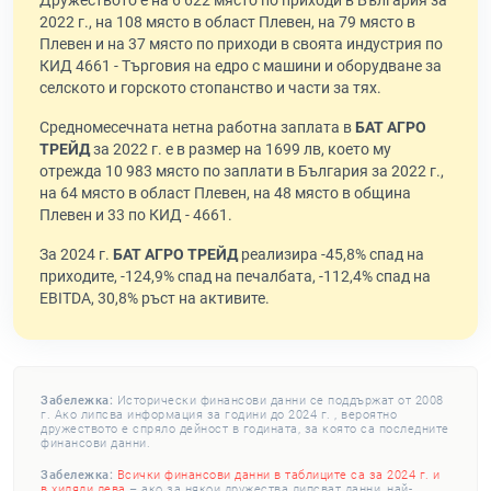
Дружеството е на 6 622 място по приходи в България за
2022 г., на 108 място в област Плевен, на 79 място в
Плевен и на 37 място по приходи в своята индустрия по
КИД 4661 - Търговия на едро с машини и оборудване за
селското и горското стопанство и части за тях.
Средномесечната нетна работна заплата в
БАТ АГРО
ТРЕЙД
за 2022 г. е в размер на 1699 лв, което му
отрежда 10 983 място по заплати в България за 2022 г.,
на 64 място в област Плевен, на 48 място в община
Плевен и 33 по КИД - 4661.
За 2024 г.
БАТ АГРО ТРЕЙД
реализира -45,8% спад на
приходите, -124,9% спад на печалбата, -112,4% спад на
EBITDA, 30,8% ръст на активите.
Забележка:
Исторически финансови данни се поддържат от 2008
г. Ако липсва информация за години до 2024 г. , вероятно
дружеството е спряло дейност в годината, за която са последните
финансови данни.
Забележка:
Всички финансови данни в таблиците са за 2024 г. и
в хиляди лева
– ако за някои дружества липсват данни, най-