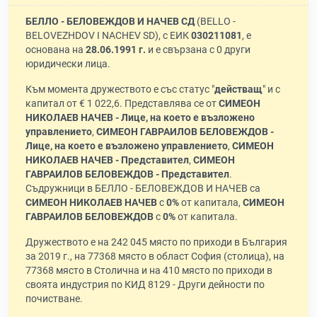
БЕЛЛО - БЕЛОВЕЖДОВ И НАЧЕВ СД
(BELLO -
BELOVEZHDOV I NACHEV SD), с ЕИК
030211081
, е
основана на
28.06.1991 г.
и е свързана с 0 други
юридически лица.
Към момента дружеството е със статус "
действащ
" и с
капитал от € 1 022,6. Представлява се от
СИМЕОН
НИКОЛАЕВ НАЧЕВ - Лице, на което е възложено
управлението
,
СИМЕОН ГАВРАИЛОВ БЕЛОВЕЖДОВ -
Лице, на което е възложено управлението
,
СИМЕОН
НИКОЛАЕВ НАЧЕВ - Представител
,
СИМЕОН
ГАВРАИЛОВ БЕЛОВЕЖДОВ - Представител
.
Съдружници в БЕЛЛО - БЕЛОВЕЖДОВ И НАЧЕВ са
СИМЕОН НИКОЛАЕВ НАЧЕВ
с
0%
от капитала,
СИМЕОН
ГАВРАИЛОВ БЕЛОВЕЖДОВ
с
0%
от капитала.
Дружеството е на 242 045 място по приходи в България
за 2019 г., на 77368 място в област София (столица), на
77368 място в Столична и на 410 място по приходи в
своята индустрия по КИД 8129 - Други дейности по
почистване.