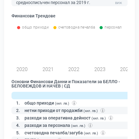
средносписъчен персонал за 2019 г.
Финансови Трендове
общо приходи
счетоводна печалба
персонал
0
2020
2021
2022
2023
2024
Основни Финансови Данни и Показатели за БЕЛЛО -
БЕЛОВЕЖДОВ И НАЧЕВ | СД
1.
общо приходи
(хил. лв.)
2.
нетни приходи от продажби
(хил. лв.)
3.
разходи за оперативна дейност
(хил. лв.)
4.
разходи за персонала
(хил. лв.)
5.
счетоводна печалба/загуба
(хил. лв.)