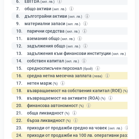
6.
EBITDA
(хил. лв.)
7.
общо активи
(хил. лв.)
8.
дълготрайни активи
(хил. лв.)
9.
материални запаси
(хил. лв.)
10.
парични средства
(хил. лв.)
11.
вземания общо
(хил. лв.)
12.
задължения общо
(хил. лв.)
13.
задължения към финансови институции
(хил. лв.)
14.
собствен капитал
(хил. лв.)
15.
средносписъчен персонал
(брой)
16.
средна нетна месечна заплата
(лева)
17.
нетен марж
(%)
18.
възвращаемост на собствения капитал (ROE)
(%)
19.
възвращаемост на активите (ROA)
(%)
20.
финансова автономност
(%)
21.
обща ликвидност
(%)
22.
бърза ликвидност
(%)
23.
приходи от продажби средно на човек
(хил. лв.)
24.
приходи от продажби на 100 лв. оперативни разходи