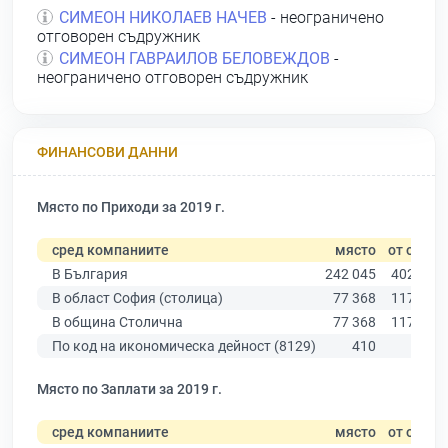
СИМЕОН НИКОЛАЕВ НАЧЕВ
- неограничено
отговорен съдружник
СИМЕОН ГАВРАИЛОВ БЕЛОВЕЖДОВ
-
неограничено отговорен съдружник
ФИНАНСОВИ ДАННИ
Място по Приходи за 2019 г.
сред компаниите
място
от общо
В България
242 045
402 068
В област София (столица)
77 368
117 329
В община Столична
77 368
117 329
По код на икономическа дейност (8129)
410
824
Място по Заплати за 2019 г.
сред компаниите
място
от общо