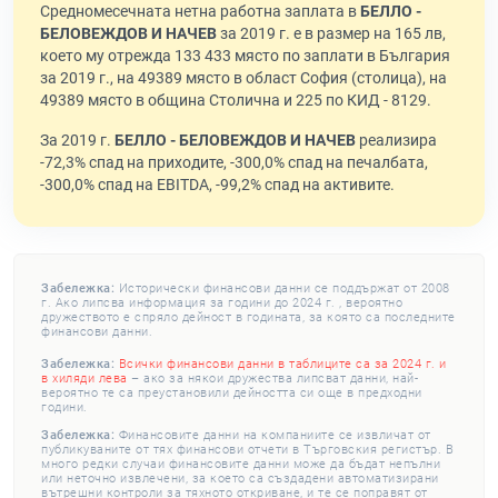
Средномесечната нетна работна заплата в
БЕЛЛО -
БЕЛОВЕЖДОВ И НАЧЕВ
за 2019 г. е в размер на 165 лв,
което му отрежда 133 433 място по заплати в България
за 2019 г., на 49389 място в област София (столица), на
49389 място в община Столична и 225 по КИД - 8129.
За 2019 г.
БЕЛЛО - БЕЛОВЕЖДОВ И НАЧЕВ
реализира
-72,3% спад на приходите, -300,0% спад на печалбата,
-300,0% спад на EBITDA, -99,2% спад на активите.
Забележка:
Исторически финансови данни се поддържат от 2008
г. Ако липсва информация за години до 2024 г. , вероятно
дружеството е спряло дейност в годината, за която са последните
финансови данни.
Забележка:
Всички финансови данни в таблиците са за 2024 г. и
в хиляди лева
– ако за някои дружества липсват данни, най-
вероятно те са преустановили дейността си още в предходни
години.
Забележка:
Финансовите данни на компаниите се извличат от
публикуваните от тях финансови отчети в Търговския регистър. В
много редки случаи финансовите данни може да бъдат непълни
или неточно извлечени, за което са създадени автоматизирани
вътрешни контроли за тяхното откриване, и те се поправят от