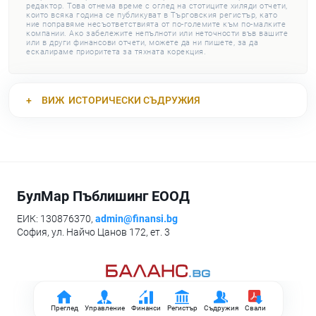
редактор. Това отнема време с оглед на стотиците хиляди отчети,
които всяка година се публикуват в Търговския регистър, като
ние поправяме несъответствията от по-големите към по-малките
компании. Ако забележите непълноти или неточности във вашите
или в други финансови отчети, можете да ни пишете, за да
ескалираме приоритета за тяхната корекция.
ВИЖ
ИСТОРИЧЕСКИ СЪДРУЖИЯ
БулМар Пъблишинг ЕООД
ЕИК: 130876370,
admin@finansi.bg
София, ул. Найчо Цанов 172, ет. 3
Преглед
Управление
Финанси
Регистър
Съдружия
Свали