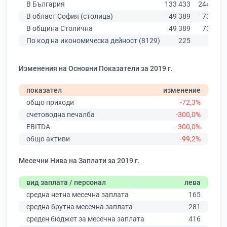
В България
133 433
244 684
В област София (столица)
49 389
73 685
В община Столична
49 389
73 685
По код на икономическа дейност (8129)
225
546
Изменения на Основни Показатели за 2019 г.
показател
изменение
общо приходи
-72,3%
счетоводна печалба
-300,0%
EBITDA
-300,0%
общо активи
-99,2%
Месечни Нива на Заплати за 2019 г.
вид заплата / персонал
лева
средна нетна месечна заплата
165
средна брутна месечна заплата
281
среден бюджет за месечна заплата
416