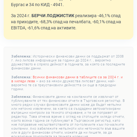
Бургас и 34 по КИД - 4941.
За 2024 г.
БЕРЧИ ЛОДЖИСТИК
реализира -46,1% спад
на приходите, -68,3% спад на печалбата, -60,1% спад на
EBITDA, -61,6% спад на активите.
Забележка:
Исторически финансови данни се поддържат от 2008
г. Ако липсва информация за години до 2024 г. , вероятно
дружеството е спряло дейност в годината, за която са последните
финансови данни.
Забележка:
Всички финансови данни в таблиците са за 2024 г. и
в хиляди лева
– ако за някои дружества липсват данни, най-
вероятно те са преустановили дейността си още в предходни
години.
Забележка:
Финансовите данни на компаниите се извличат от
публикуваните от тях финансови отчети в Търговския регистър. В
много редки случаи финансовите данни може да бъдат непълни
или неточно извлечени, за което са създадени автоматизирани
вътрешни контроли за тяхното откриване, и те се поправят от
редактор. Това отнема време с оглед на стотиците хиляди отчети,
които всяка година се публикуват в Търговския регистър, като
ние поправяме несъответствията от по-големите към по-малките
компании. Ако забележите непълноти или неточности във вашите
или в други финансови отчети, можете да ни пишете, за да
ескалираме приоритета за тяхната корекция.