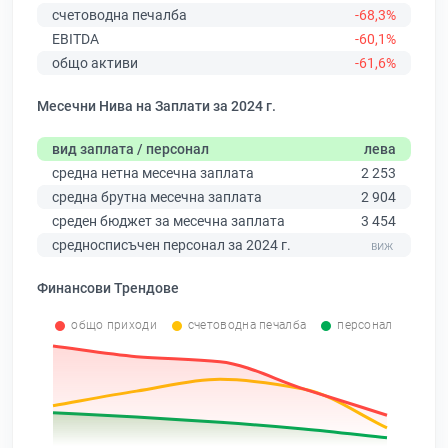
счетоводна печалба
-68,3%
EBITDA
-60,1%
общо активи
-61,6%
Месечни Нива на Заплати за 2024 г.
вид заплата / персонал
лева
средна нетна месечна заплата
2 253
средна брутна месечна заплата
2 904
среден бюджет за месечна заплата
3 454
средносписъчен персонал за 2024 г.
Финансови Трендове
общо приходи
счетоводна печалба
персонал
0