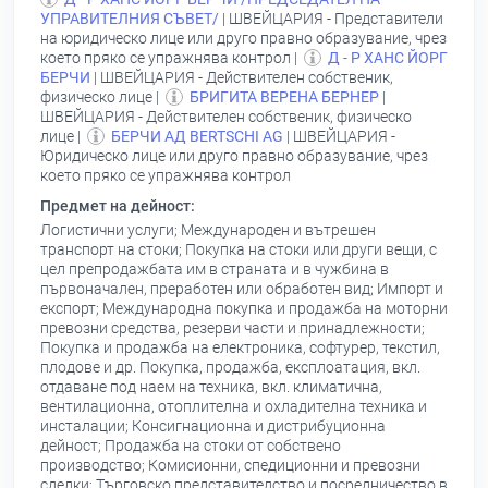
УПРАВИТЕЛНИЯ СЪВЕТ/
| ШВЕЙЦАРИЯ - Представители
на юридическо лице или друго правно образувание, чрез
което пряко се упражнява контрол |
Д - Р ХАНС ЙОРГ
БЕРЧИ
| ШВЕЙЦАРИЯ - Действителен собственик,
физическо лице |
БРИГИТА ВЕРЕНА БЕРНЕР
|
ШВЕЙЦАРИЯ - Действителен собственик, физическо
лице |
БЕРЧИ АД BERTSCHI AG
| ШВЕЙЦАРИЯ -
Юридическо лице или друго правно образувание, чрез
което пряко се упражнява контрол
Предмет на дейност:
Логистични услуги; Международен и вътрешен
транспорт на стоки; Покупка на стоки или други вещи, с
цел препродажбата им в страната и в чужбина в
първоначален, преработен или обработен вид; Импорт и
експорт; Международна покупка и продажба на моторни
превозни средства, резерви части и принадлежности;
Покупка и продажба на електроника, софтурер, текстил,
плодове и др. Покупка, продажба, експлоатация, вкл.
отдаване под наем на техника, вкл. климатична,
вентилационна, отоплителна и охладителна техника и
инсталации; Консигнационна и дистрибуционна
дейност; Продажба на стоки от собствено
производство; Комисионни, спедиционни и превозни
сделки; Търговско представителство и посредничество в