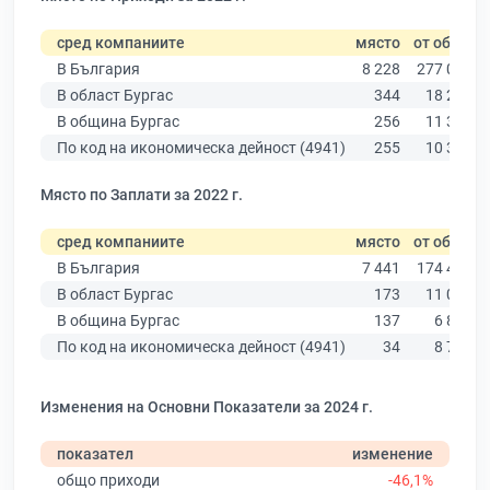
сред компаниите
място
от общо
В България
8 228
277 019
В област Бургас
344
18 275
В община Бургас
256
11 315
По код на икономическа дейност (4941)
255
10 330
Място по Заплати за 2022 г.
сред компаниите
място
от общо
В България
7 441
174 403
В област Бургас
173
11 009
В община Бургас
137
6 879
По код на икономическа дейност (4941)
34
8 756
Изменения на Основни Показатели за 2024 г.
показател
изменение
общо приходи
-46,1%