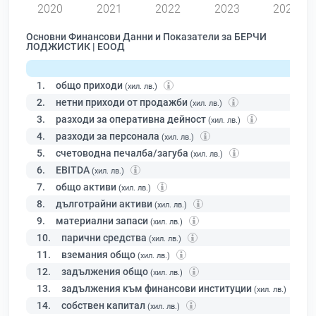
2020
2021
2022
2023
2024
Основни Финансови Данни и Показатели за БЕРЧИ
ЛОДЖИСТИК | ЕООД
1.
общо приходи
(хил. лв.)
2.
нетни приходи от продажби
(хил. лв.)
3.
разходи за оперативна дейност
(хил. лв.)
4.
разходи за персонала
(хил. лв.)
5.
счетоводна печалба/загуба
(хил. лв.)
6.
EBITDA
(хил. лв.)
7.
общо активи
(хил. лв.)
8.
дълготрайни активи
(хил. лв.)
9.
материални запаси
(хил. лв.)
10.
парични средства
(хил. лв.)
11.
вземания общо
(хил. лв.)
12.
задължения общо
(хил. лв.)
13.
задължения към финансови институции
(хил. лв.)
14.
собствен капитал
(хил. лв.)