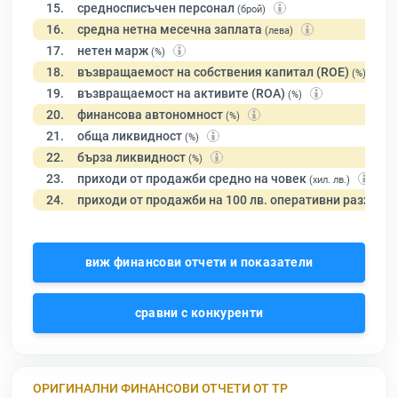
15.
средносписъчен персонал
(брой)
16.
средна нетна месечна заплата
(лева)
17.
нетен марж
(%)
18.
възвращаемост на собствения капитал (ROE)
(%)
19.
възвращаемост на активите (ROA)
(%)
20.
финансова автономност
(%)
21.
обща ликвидност
(%)
22.
бърза ликвидност
(%)
23.
приходи от продажби средно на човек
(хил. лв.)
24.
приходи от продажби на 100 лв. оперативни разходи
виж финансови отчети и показатели
сравни с конкуренти
ОРИГИНАЛНИ ФИНАНСОВИ ОТЧЕТИ ОТ ТР