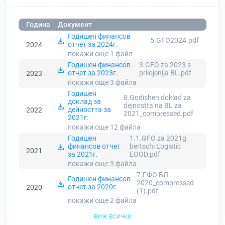
Година
Документ
Годишен финансов
5.GFO2024.pdf
отчет за 2024г.
2024
покажи още 1
файл
Годишен финансов
3.GFO za 2023 s
отчет за 2023г.
prilojenija BL.pdf
2023
покажи още 3
файла
Годишен
8.Godishen doklad za
доклад за
dejnostta na BL za
дейността за
2022
2021_compressed.pdf
2021г.
покажи още 12
файла
Годишен
1.1.GFO za 2021g
финансов отчет
bertschi Logistic
2021
за 2021г.
EOOD.pdf
покажи още 3
файла
7.ГФО БЛ
Годишен финансов
2020_compressed
отчет за 2020г.
2020
(1).pdf
покажи още 2
файла
виж всички