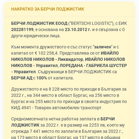
НАКРАТКО ЗА БЕРЧИ ЛОДЖИСТИК
БЕРЧИ ЛОДЖИСТИК ЕООД
("BERTSCHI LOGISTIC"), с ЕИК
202281199
, е основана на
23.10.2012 г.
и е свързана с 0
други юридически лица.
Към момента дружеството е със статус "
заличен
" и с
капитал от € 102 258,4. Представлява се от
ИВАЙЛО
НИКОЛОВ НИКОЛОВ - Ликвидатор
,
ИВАЙЛО НИКОЛОВ
НИКОЛОВ - Управител
,
ЛОРЕДАНА - ГАБРИЕЛА ШУСТЕР
- Управител
. Съдружници в БЕРЧИ ЛОДЖИСТИК са
БЕРЧИ АД
с
100%
от капитала.
Дружеството е на 8 228 място по приходи в България за
2022 г., на 344 място в област Бургас, на 256 място в
Бургас и на 255 място по приходи в своята индустрия по
КИД 4941 - Товарен автомобилен транспорт.
Средномесечната нетна работна заплата в
БЕРЧИ
ЛОДЖИСТИК
за 2022 г. е в размер на 2253 лв, което му
отрежда 7 441 място по заплати в България за 2022 г.,
на 173 място в област Бургас, на 137 място в община