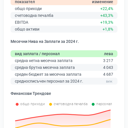
показател
изменение
общо приходи
+22,4%
счетоводна печалба
+43,3%
EBITDA
+19,3%
общо активи
+1,8%
Месечни Нива на Заплати за 2024 г.
вид заплата / персонал
лева
средна нетна месечна заплата
3 217
средна брутна месечна заплата
4 043
среден бюджет за месечна заплата
4 687
средносписъчен персонал за 2024 г.
Финансови Трендове
общо приходи
счетоводна печалба
персонал