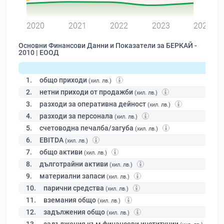
0
2020
2021
2022
2023
2024
Основни Финансови Данни и Показатели за БЕРКАЙ -
2010 | ЕООД
1.
общо приходи
(хил. лв.)
2.
нетни приходи от продажби
(хил. лв.)
3.
разходи за оперативна дейност
(хил. лв.)
4.
разходи за персонала
(хил. лв.)
5.
счетоводна печалба/загуба
(хил. лв.)
6.
EBITDA
(хил. лв.)
7.
общо активи
(хил. лв.)
8.
дълготрайни активи
(хил. лв.)
9.
материални запаси
(хил. лв.)
10.
парични средства
(хил. лв.)
11.
вземания общо
(хил. лв.)
12.
задължения общо
(хил. лв.)