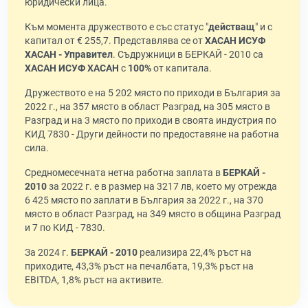
юридически лица.
Към момента дружеството е със статус "
действащ
" и с
капитал от € 255,7. Представлява се от
ХАСАН ИСУФ
ХАСАН - Управител
. Съдружници в БЕРКАЙ - 2010 са
ХАСАН ИСУФ ХАСАН
с
100%
от капитала.
Дружеството е на 5 202 място по приходи в България за
2022 г., на 357 място в област Разград, на 305 място в
Разград и на 3 място по приходи в своята индустрия по
КИД 7830 - Други дейности по предоставяне на работна
сила.
Средномесечната нетна работна заплата в
БЕРКАЙ -
2010
за 2022 г. е в размер на 3217 лв, което му отрежда
6 425 място по заплати в България за 2022 г., на 370
място в област Разград, на 349 място в община Разград
и 7 по КИД - 7830.
За 2024 г.
БЕРКАЙ - 2010
реализира 22,4% ръст на
приходите, 43,3% ръст на печалбата, 19,3% ръст на
EBITDA, 1,8% ръст на активите.