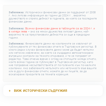
Забележка:
Исторически финансови данни се поддържат от 2008
г. Ако липсва информация за години до 2024 г. , вероятно
дружеството е спряло дейност в годината, за която са последните
финансови данни.
Забележка:
Всички финансови данни в таблиците са за 2024 г. и
в хиляди лева
– ако за някои дружества липсват данни, най-
вероятно те са преустановили дейността си още в предходни
години.
Забележка:
Финансовите данни на компаниите се извличат от
публикуваните от тях финансови отчети в Търговския регистър. В
много редки случаи финансовите данни може да бъдат непълни
или неточно извлечени, за което са създадени автоматизирани
вътрешни контроли за тяхното откриване, и те се поправят от
редактор. Това отнема време с оглед на стотиците хиляди отчети,
които всяка година се публикуват в Търговския регистър, като
ние поправяме несъответствията от по-големите към по-малките
компании. Ако забележите непълноти или неточности във вашите
или в други финансови отчети, можете да ни пишете, за да
ескалираме приоритета за тяхната корекция.
ВИЖ
ИСТОРИЧЕСКИ СЪДРУЖИЯ