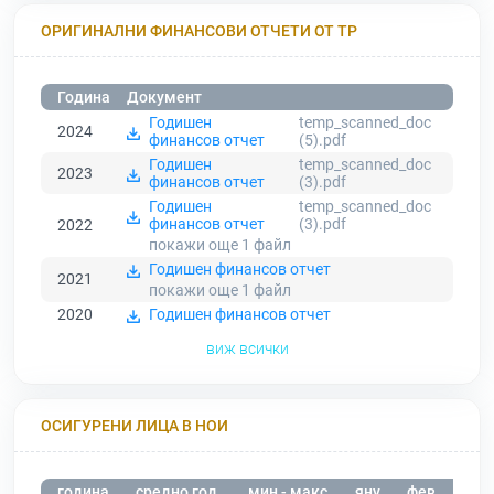
ОРИГИНАЛНИ ФИНАНСОВИ ОТЧЕТИ ОТ ТР
Година
Документ
Годишен
temp_scanned_doc
2024
финансов отчет
(5).pdf
Годишен
temp_scanned_doc
2023
финансов отчет
(3).pdf
Годишен
temp_scanned_doc
финансов отчет
(3).pdf
2022
покажи още 1
файл
Годишен финансов отчет
2021
покажи още 1
файл
2020
Годишен финансов отчет
виж всички
ОСИГУРЕНИ ЛИЦА В НОИ
година
средно год.
мин - макс
яну
фев
мар