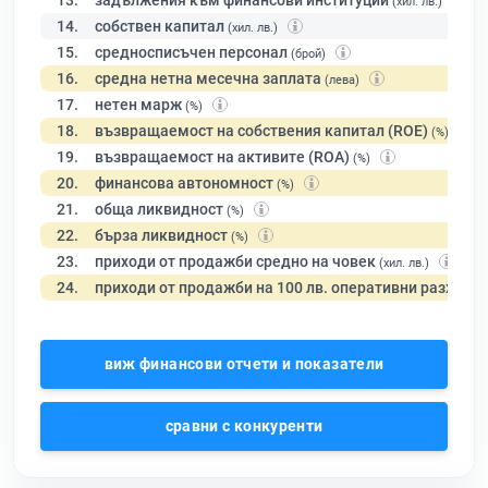
13.
задължения към финансови институции
(хил. лв.)
14.
собствен капитал
(хил. лв.)
15.
средносписъчен персонал
(брой)
16.
средна нетна месечна заплата
(лева)
17.
нетен марж
(%)
18.
възвращаемост на собствения капитал (ROE)
(%)
19.
възвращаемост на активите (ROA)
(%)
20.
финансова автономност
(%)
21.
обща ликвидност
(%)
22.
бърза ликвидност
(%)
23.
приходи от продажби средно на човек
(хил. лв.)
24.
приходи от продажби на 100 лв. оперативни разходи
виж финансови отчети и показатели
сравни с конкуренти