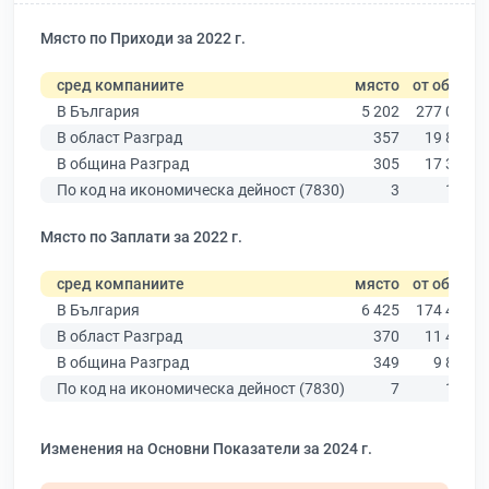
Място по Приходи за 2022 г.
сред компаниите
място
от общо
В България
5 202
277 019
В област Разград
357
19 882
В община Разград
305
17 349
По код на икономическа дейност (7830)
3
169
Място по Заплати за 2022 г.
сред компаниите
място
от общо
В България
6 425
174 403
В област Разград
370
11 437
В община Разград
349
9 876
По код на икономическа дейност (7830)
7
132
Изменения на Основни Показатели за 2024 г.