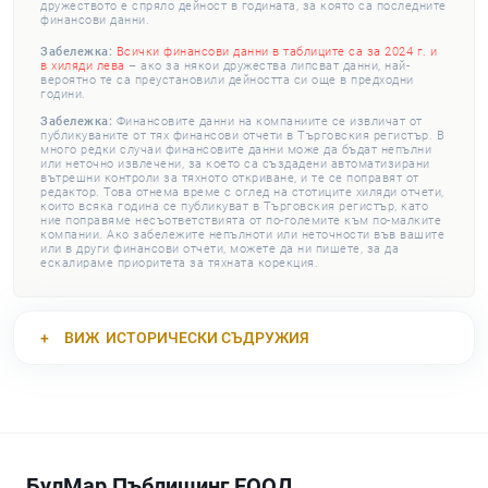
дружеството е спряло дейност в годината, за която са последните
финансови данни.
Забележка:
Всички финансови данни в таблиците са за 2024 г. и
в хиляди лева
– ако за някои дружества липсват данни, най-
вероятно те са преустановили дейността си още в предходни
години.
Забележка:
Финансовите данни на компаниите се извличат от
публикуваните от тях финансови отчети в Търговския регистър. В
много редки случаи финансовите данни може да бъдат непълни
или неточно извлечени, за което са създадени автоматизирани
вътрешни контроли за тяхното откриване, и те се поправят от
редактор. Това отнема време с оглед на стотиците хиляди отчети,
които всяка година се публикуват в Търговския регистър, като
ние поправяме несъответствията от по-големите към по-малките
компании. Ако забележите непълноти или неточности във вашите
или в други финансови отчети, можете да ни пишете, за да
ескалираме приоритета за тяхната корекция.
ВИЖ
ИСТОРИЧЕСКИ СЪДРУЖИЯ
БулМар Пъблишинг ЕООД