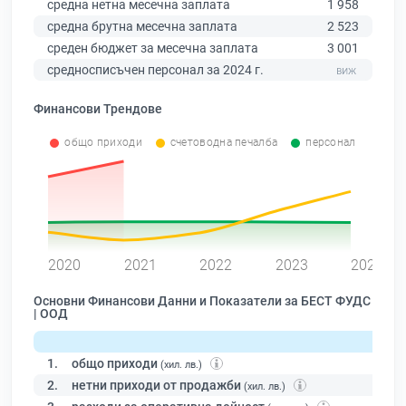
средна нетна месечна заплата
1 958
средна брутна месечна заплата
2 523
среден бюджет за месечна заплата
3 001
средносписъчен персонал за 2024 г.
Финансови Трендове
общо приходи
счетоводна печалба
персонал
0
2020
2021
2022
2023
2024
Основни Финансови Данни и Показатели за БЕСТ ФУДС
| ООД
1.
общо приходи
(хил. лв.)
2.
нетни приходи от продажби
(хил. лв.)