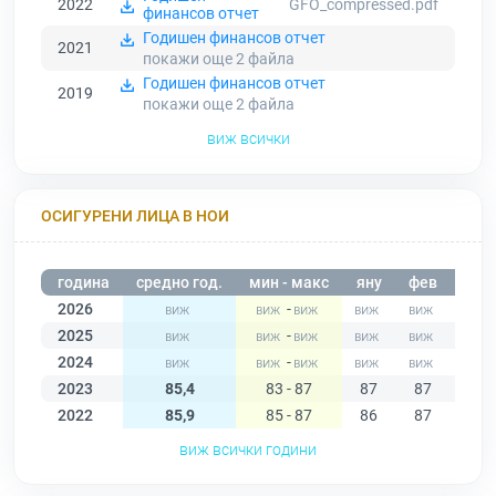
2022
GFO_compressed.pdf
финансов отчет
Годишен финансов отчет
2021
покажи още 2
файла
Годишен финансов отчет
2019
покажи още 2
файла
виж всички
ОСИГУРЕНИ ЛИЦА В НОИ
година
средно год.
мин - макс
яну
фев
мар
2026
-
2025
-
2024
-
2023
85,4
83 - 87
87
87
87
2022
85,9
85 - 87
86
87
86
виж всички години