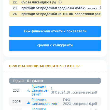
22.
бърза ликвидност
(%)
23.
приходи от продажби средно на човек
(хил. лв.)
24.
приходи от продажби на 100 лв. оперативни разходи
виж финансови отчети и показатели
сравни с конкуренти
ОРИГИНАЛНИ ФИНАНСОВИ ОТЧЕТИ ОТ ТР
Година
Документ
Годишен
1.
2024
финансов
GFO2024_BF_compressed.pdf
отчет
Годишен
ГФО
2023
финансов отчет
2023_compressed.pdf
Годишен