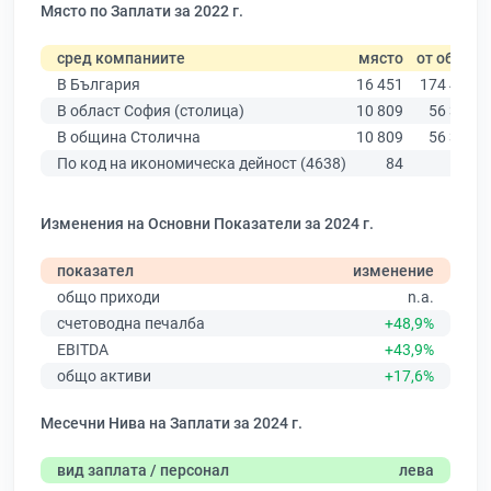
Място по Заплати за 2022 г.
сред компаниите
място
от общо
В България
16 451
174 403
В област София (столица)
10 809
56 378
В община Столична
10 809
56 378
По код на икономическа дейност (4638)
84
576
Изменения на Основни Показатели за 2024 г.
показател
изменение
общо приходи
n.a.
счетоводна печалба
+48,9%
EBITDA
+43,9%
общо активи
+17,6%
Месечни Нива на Заплати за 2024 г.
вид заплата / персонал
лева