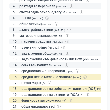
3.
разходи за оперативна дейност
(хил. лв.)
4.
разходи за персонала
(хил. лв.)
5.
счетоводна печалба/загуба
(хил. лв.)
6.
EBITDA
(хил. лв.)
7.
общо активи
(хил. лв.)
8.
дълготрайни активи
(хил. лв.)
9.
материални запаси
(хил. лв.)
10.
парични средства
(хил. лв.)
11.
вземания общо
(хил. лв.)
12.
задължения общо
(хил. лв.)
13.
задължения към финансови институции
(хил. лв.)
14.
собствен капитал
(хил. лв.)
15.
средносписъчен персонал
(брой)
16.
средна нетна месечна заплата
(лева)
17.
нетен марж
(%)
18.
възвращаемост на собствения капитал (ROE)
(%)
19.
възвращаемост на активите (ROA)
(%)
20.
финансова автономност
(%)
21.
обща ликвидност
(%)