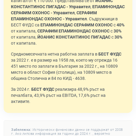
капитал от € 110 000. Представлява се от
ЙОАНИС
КОНСТАНТИНОС ПИГАДАС - Управител
,
ЕПАМИНОНДАС
СЕРАФИМ ОХОНОС - Управител
,
СЕРАФИМ
ЕПАМИНОНДАС ОХОНОС - Управител
. Съдружници в
БЕСТ ФУДС са
ЕПАМИНОНДАС СЕРАФИМ ОХОНОС
с
40%
от капитала,
СЕРАФИМ ЕПАМИНОНДАС ОХОНОС
с
30%
от капитала,
ЙОАНИС КОНСТАНТИНОС ПИГАДАС
с
30%
от капитала.
Средномесечната нетна работна заплата в
БЕСТ ФУДС
за 2022 г. е в размер на 1958 лв, което му отрежда 16
451 място по заплати в България за 2022 г., на 10809
място в област София (столица), на 10809 място в
община Столична и 84 по КИД - 4638.
За 2024 г.
БЕСТ ФУДС
реализира 48,9% ръст на
печалбата, 43,9% ръст на EBITDA, 17,6% ръст на
активите.
Забележка:
Исторически финансови данни се поддържат от 2008
г. Ако липсва информация за години до 2024 г. , вероятно