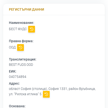
РЕГИСТЪРНИ ДАННИ
Наименование:
БЕСТ ФУДС
Правна форма:
ООД
Транслитерация:
BEST FUDS OOD
ЕИК:
040754894
Адрес:
област София (столица), София 1331, район Връбница,
ул. "Рилска иглика" 5
Основана: