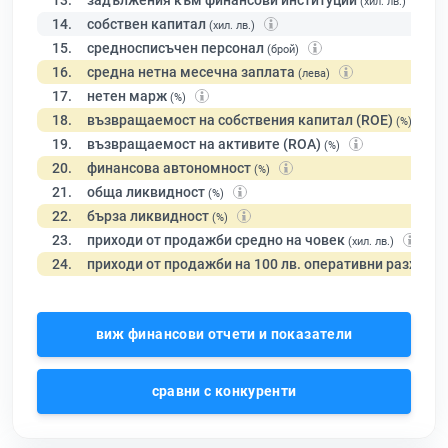
13.
задължения към финансови институции
(хил. лв.)
14.
собствен капитал
(хил. лв.)
15.
средносписъчен персонал
(брой)
16.
средна нетна месечна заплата
(лева)
17.
нетен марж
(%)
18.
възвращаемост на собствения капитал (ROE)
(%)
19.
възвращаемост на активите (ROA)
(%)
20.
финансова автономност
(%)
21.
обща ликвидност
(%)
22.
бърза ликвидност
(%)
23.
приходи от продажби средно на човек
(хил. лв.)
24.
приходи от продажби на 100 лв. оперативни разходи
виж финансови отчети и показатели
сравни с конкуренти