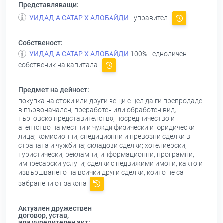
Представляващи:
УИДАД А САТАР Х АЛОБАЙДИ
- управител
Собственост:
УИДАД А САТАР Х АЛОБАЙДИ
100% - едноличен
собственик на капитала
Предмет на дейност:
покупка на стоки или други вещи с цел да ги препродаде
в първоначален, преработен или обработен вид,
търговско представителство, посредничество и
агентство на местни и чужди физически и юридически
лица; комисионни, спедиционни и превозни сделки в
страната и чужбина; складови сделки; хотелиерски,
туристически, рекламни, информационни, програмни,
импресарски услуги; сделки с недвижими имоти, както и
извършването на всички други сделки, които не са
забранени от закона
Актуален дружествен
договор, устав,
или учредителен акт: