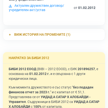
Актуален дружествен договор/
от
01.02.2012
учредителен акт/устав
ВИЖ ИСТОРИЯ НА ПРОМЕНИТЕ (1)
НАКРАТКО ЗА БИБИ 2012
БИБИ 2012 ЕООД
(BIBI – 2012 EOOD), с ЕИК
201896257
, е
основана на
01.02.2012 г.
и е свързана с 1 други
юридически лица.
Към момента дружеството е със статус "
без подаден
финансов отчет за 2023 г.
" и с капитал от € 51,1.
Представлява се от
УИДАД А САТАР Х АЛОБАЙДИ -
Управител
. Съдружници в БИБИ 2012 са
УИДАД А САТАР
Х АЛОБАЙДИ
с
100%
от капитала.