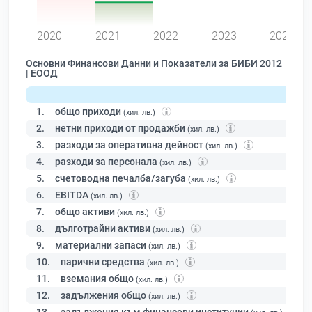
0
2020
2021
2022
2023
2024
Основни Финансови Данни и Показатели за БИБИ 2012
| ЕООД
1.
общо приходи
(хил. лв.)
2.
нетни приходи от продажби
(хил. лв.)
3.
разходи за оперативна дейност
(хил. лв.)
4.
разходи за персонала
(хил. лв.)
5.
счетоводна печалба/загуба
(хил. лв.)
6.
EBITDA
(хил. лв.)
7.
общо активи
(хил. лв.)
8.
дълготрайни активи
(хил. лв.)
9.
материални запаси
(хил. лв.)
10.
парични средства
(хил. лв.)
11.
вземания общо
(хил. лв.)
12.
задължения общо
(хил. лв.)