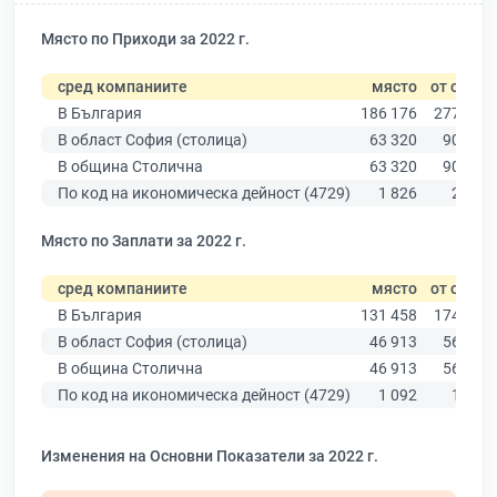
Място по Приходи за 2022 г.
сред компаниите
място
от общо
В България
186 176
277 019
В област София (столица)
63 320
90 178
В община Столична
63 320
90 178
По код на икономическа дейност (4729)
1 826
2 714
Място по Заплати за 2022 г.
сред компаниите
място
от общо
В България
131 458
174 403
В област София (столица)
46 913
56 378
В община Столична
46 913
56 378
По код на икономическа дейност (4729)
1 092
1 823
Изменения на Основни Показатели за 2022 г.