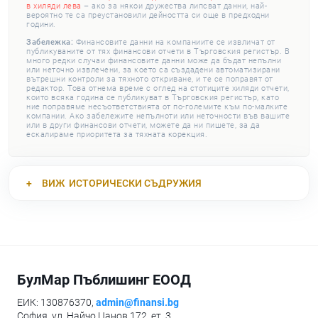
в хиляди лева
– ако за някои дружества липсват данни, най-
вероятно те са преустановили дейността си още в предходни
години.
Забележка:
Финансовите данни на компаниите се извличат от
публикуваните от тях финансови отчети в Търговския регистър. В
много редки случаи финансовите данни може да бъдат непълни
или неточно извлечени, за което са създадени автоматизирани
вътрешни контроли за тяхното откриване, и те се поправят от
редактор. Това отнема време с оглед на стотиците хиляди отчети,
които всяка година се публикуват в Търговския регистър, като
ние поправяме несъответствията от по-големите към по-малките
компании. Ако забележите непълноти или неточности във вашите
или в други финансови отчети, можете да ни пишете, за да
ескалираме приоритета за тяхната корекция.
ВИЖ
ИСТОРИЧЕСКИ СЪДРУЖИЯ
БулМар Пъблишинг ЕООД
ЕИК: 130876370,
admin@finansi.bg
София, ул. Найчо Цанов 172, ет. 3