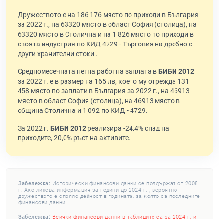
Дружеството е на 186 176 място по приходи в България
за 2022 г., на 63320 място в област София (столица), на
63320 място в Столична и на 1 826 място по приходи в
своята индустрия по КИД 4729 - Търговия на дребно с
други хранителни стоки .
Средномесечната нетна работна заплата в
БИБИ 2012
за 2022 г. е в размер на 165 лв, което му отрежда 131
458 място по заплати в България за 2022 г., на 46913
място в област София (столица), на 46913 място в
община Столична и 1 092 по КИД - 4729.
За 2022 г.
БИБИ 2012
реализира -24,4% спад на
приходите, 20,0% ръст на активите.
Забележка:
Исторически финансови данни се поддържат от 2008
г. Ако липсва информация за години до 2024 г. , вероятно
дружеството е спряло дейност в годината, за която са последните
финансови данни.
Забележка:
Всички финансови данни в таблиците са за 2024 г. и