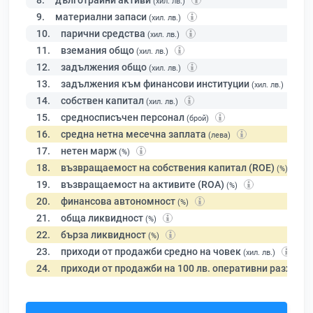
8.
дълготрайни активи
(хил. лв.)
9.
материални запаси
(хил. лв.)
10.
парични средства
(хил. лв.)
11.
вземания общо
(хил. лв.)
12.
задължения общо
(хил. лв.)
13.
задължения към финансови институции
(хил. лв.)
14.
собствен капитал
(хил. лв.)
15.
средносписъчен персонал
(брой)
16.
средна нетна месечна заплата
(лева)
17.
нетен марж
(%)
18.
възвращаемост на собствения капитал (ROE)
(%)
19.
възвращаемост на активите (ROA)
(%)
20.
финансова автономност
(%)
21.
обща ликвидност
(%)
22.
бърза ликвидност
(%)
23.
приходи от продажби средно на човек
(хил. лв.)
24.
приходи от продажби на 100 лв. оперативни разходи