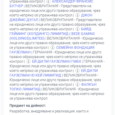
упражнява контрол |
АЛЕКСАНДЕР ФРАНСИС
БУТЧЕР
| ВЕЛИКОБРИТАНИЯ - Представители на
юридическо лице или друго правно образувание, чрез
което непряко се упражнява контрол |
ДЖОН
ДЖЕЙМС ДУГАЛ
| ВЕЛИКОБРИТАНИЯ - Представители
на юридическо лице или друго правно образувание, чрез
което непряко се упражнява контрол |
БИЙД
ГЕЙМИНГ (ХОЛДИНГС) ЛИМИТИД ( BEDE GAMING
(HOLDINGS)LIMITED)
| ВЕЛИКОБРИТАНИЯ - Юридическо
лице или друго правно образувание, чрез което непряко
се упражнява контрол |
СЕМЕЙНА ФОНДАЦИЯ
ГАУЗЕЛМАН
| ГЕРМАНИЯ - Юридическо лице или друго
правно образувание, чрез което непряко се упражнява
контрол |
ЕЙ ДИ ПИ ГАУЗЕЛМАН ГМБХ
| ГЕРМАНИЯ -
Юридическо лице или друго правно образувание, чрез
което непряко се упражнява контрол |
ЕЙ ДИ ПИ
ГАУЗЕЛМАН Ю КЕЙ ЛИМИТИД
| ВЕЛИКОБРИТАНИЯ -
Юридическо лице или друго правно образувание, чрез
което непряко се упражнява контрол |
ФАЛКЪН
ТОПКО ЛИМИТИД
| ВЕЛИКОБРИТАНИЯ - Юридическо
лице или друго правно образувание, чрез което непряко
се упражнява контрол
Предмет на дейност:
Разработка, внедряване и реализация, както и