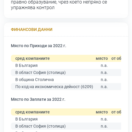
правно образувание, чрез което непряко се
упражнява контрол
ФИНАНСОВИ ДАННИ
Място по Приходи за 2022 г.
сред компаниите
място
от общо
В България
n.a.
В област София (столица)
n.a.
В община Столична
n.a.
По код на икономическа дейност (6209)
n.a.
Място по Заплати за 2022 г.
сред компаниите
място
от общо
В България
n.a.
В област София (столица)
n.a.