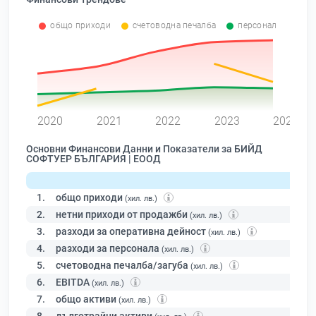
общо приходи
счетоводна печалба
персонал
0
2020
2021
2022
2023
2024
Основни Финансови Данни и Показатели за БИЙД
СОФТУЕР БЪЛГАРИЯ | ЕООД
1.
общо приходи
(хил. лв.)
2.
нетни приходи от продажби
(хил. лв.)
3.
разходи за оперативна дейност
(хил. лв.)
4.
разходи за персонала
(хил. лв.)
5.
счетоводна печалба/загуба
(хил. лв.)
6.
EBITDA
(хил. лв.)
7.
общо активи
(хил. лв.)