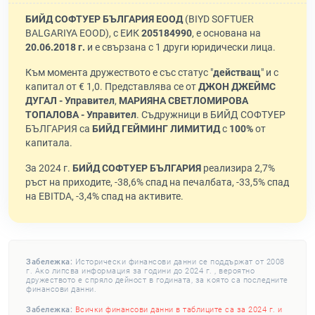
БИЙД СОФТУЕР БЪЛГАРИЯ ЕООД
(BIYD SOFTUER
BALGARIYA EOOD), с ЕИК
205184990
, е основана на
20.06.2018 г.
и е свързана с 1 други юридически лица.
Към момента дружеството е със статус "
действащ
" и с
капитал от € 1,0. Представлява се от
ДЖОН ДЖЕЙМС
ДУГАЛ - Управител
,
МАРИЯНА СВЕТЛОМИРОВА
ТОПАЛОВА - Управител
. Съдружници в БИЙД СОФТУЕР
БЪЛГАРИЯ са
БИЙД ГЕЙМИНГ ЛИМИТИД
с
100%
от
капитала.
За 2024 г.
БИЙД СОФТУЕР БЪЛГАРИЯ
реализира 2,7%
ръст на приходите, -38,6% спад на печалбата, -33,5% спад
на EBITDA, -3,4% спад на активите.
Забележка:
Исторически финансови данни се поддържат от 2008
г. Ако липсва информация за години до 2024 г. , вероятно
дружеството е спряло дейност в годината, за която са последните
финансови данни.
Забележка:
Всички финансови данни в таблиците са за 2024 г. и