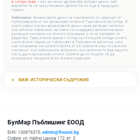
в хиляди лева
– ако за някои дружества липсват данни, най-
вероятно те са преустановили дейността си още в предходни
години.
Забележка:
Финансовите данни на компаниите се извличат от
публикуваните от тях финансови отчети в Търговския регистър. В
много редки случаи финансовите данни може да бъдат непълни
или неточно извлечени, за което са създадени автоматизирани
вътрешни контроли за тяхното откриване, и те се поправят от
редактор. Това отнема време с оглед на стотиците хиляди отчети,
които всяка година се публикуват в Търговския регистър, като
ние поправяме несъответствията от по-големите към по-малките
компании. Ако забележите непълноти или неточности във вашите
или в други финансови отчети, можете да ни пишете, за да
ескалираме приоритета за тяхната корекция.
ВИЖ
ИСТОРИЧЕСКИ СЪДРУЖИЯ
БулМар Пъблишинг ЕООД
ЕИК: 130876370,
admin@finansi.bg
София, ул. Найчо Цанов 172, ет. 3