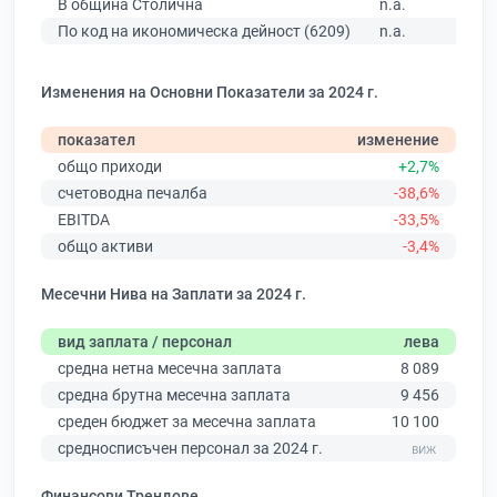
В община Столична
n.a.
По код на икономическа дейност (6209)
n.a.
Изменения на Основни Показатели за 2024 г.
показател
изменение
общо приходи
+2,7%
счетоводна печалба
-38,6%
EBITDA
-33,5%
общо активи
-3,4%
Месечни Нива на Заплати за 2024 г.
вид заплата / персонал
лева
средна нетна месечна заплата
8 089
средна брутна месечна заплата
9 456
среден бюджет за месечна заплата
10 100
средносписъчен персонал за 2024 г.
Финансови Трендове