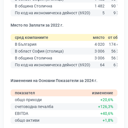
В община Столична
1 482
90 178
По код на икономическа дейност (6920)
5
9 320
Място по Заплати за 2022 г.
сред компаниите
място
от общо
В България
4 020
174 403
В област София (столица)
3 006
56 378
В община Столична
3 006
56 378
По код на икономическа дейност (6920)
64
6 379
Изменения на Основни Показатели за 2024 г.
показател
изменение
общо приходи
+20,6%
счетоводна печалба
+126,3%
EBITDA
+40,6%
общо активи
+1,8%