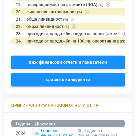
19.
възвращаемост на активите (ROA)
(%)
20.
финансова автономност
(%)
21.
обща ликвидност
(%)
22.
бърза ликвидност
(%)
23.
приходи от продажби средно на човек
(хил. лв.)
24.
приходи от продажби на 100 лв. оперативни разходи
виж финансови отчети и показатели
сравни с конкуренти
ОРИГИНАЛНИ ФИНАНСОВИ ОТЧЕТИ ОТ ТР
Година
Документ
Годишен
00. Годишен
2024
финансов отчет
финансов отчет.pdf