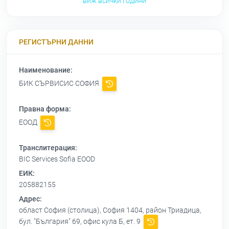
виж всички години
РЕГИСТЪРНИ ДАННИ
Наименование:
БИК СЪРВИСИС СОФИЯ
Правна форма:
ЕООД
Транслитерация:
BIC Services Sofia EOOD
ЕИК:
205882155
Адрес:
област София (столица), София 1404, район Триадица,
бул. "България" 69, офис кула Б, ет. 9