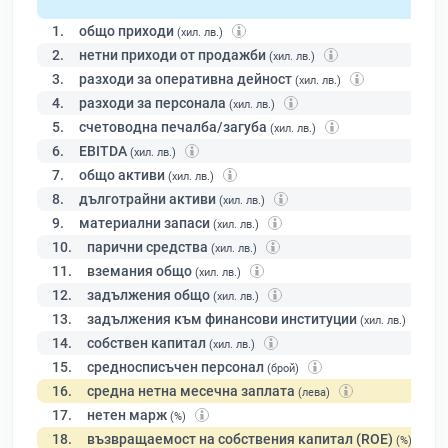
1.
общо приходи
(хил. лв.)
2.
нетни приходи от продажби
(хил. лв.)
3.
разходи за оперативна дейност
(хил. лв.)
4.
разходи за персонала
(хил. лв.)
5.
счетоводна печалба/загуба
(хил. лв.)
6.
EBITDA
(хил. лв.)
7.
общо активи
(хил. лв.)
8.
дълготрайни активи
(хил. лв.)
9.
материални запаси
(хил. лв.)
10.
парични средства
(хил. лв.)
11.
вземания общо
(хил. лв.)
12.
задължения общо
(хил. лв.)
13.
задължения към финансови институции
(хил. лв.)
14.
собствен капитал
(хил. лв.)
15.
средносписъчен персонал
(брой)
16.
средна нетна месечна заплата
(лева)
17.
нетен марж
(%)
18.
възвращаемост на собствения капитал (ROE)
(%)