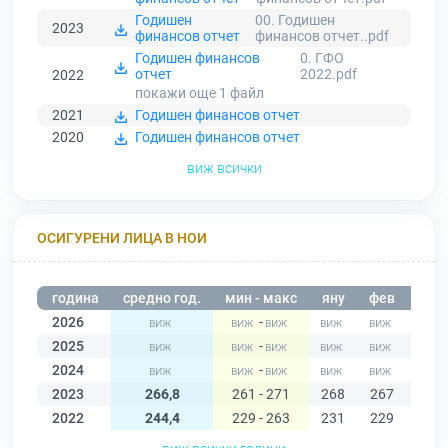
Годишен
00. Годишен
2023
финансов отчет
финансов отчет..pdf
Годишен финансов
0. ГФО
отчет
2022.pdf
2022
покажи още 1
файл
2021
Годишен финансов отчет
2020
Годишен финансов отчет
виж всички
ОСИГУРЕНИ ЛИЦА В НОИ
година
средно год.
мин - макс
яну
фев
мар
2026
-
2025
-
2024
-
2023
266,8
261 - 271
268
267
268
2022
244,4
229 - 263
231
229
231