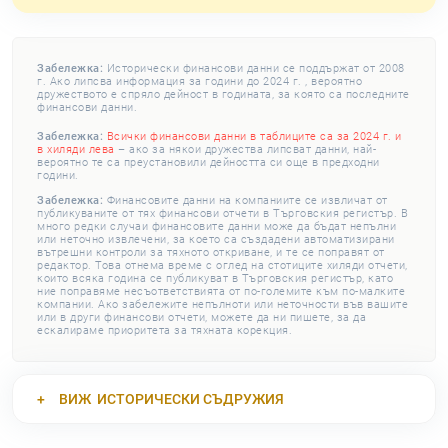
Забележка:
Исторически финансови данни се поддържат от 2008
г. Ако липсва информация за години до 2024 г. , вероятно
дружеството е спряло дейност в годината, за която са последните
финансови данни.
Забележка:
Всички финансови данни в таблиците са за 2024 г. и
в хиляди лева
– ако за някои дружества липсват данни, най-
вероятно те са преустановили дейността си още в предходни
години.
Забележка:
Финансовите данни на компаниите се извличат от
публикуваните от тях финансови отчети в Търговския регистър. В
много редки случаи финансовите данни може да бъдат непълни
или неточно извлечени, за което са създадени автоматизирани
вътрешни контроли за тяхното откриване, и те се поправят от
редактор. Това отнема време с оглед на стотиците хиляди отчети,
които всяка година се публикуват в Търговския регистър, като
ние поправяме несъответствията от по-големите към по-малките
компании. Ако забележите непълноти или неточности във вашите
или в други финансови отчети, можете да ни пишете, за да
ескалираме приоритета за тяхната корекция.
ВИЖ
ИСТОРИЧЕСКИ СЪДРУЖИЯ