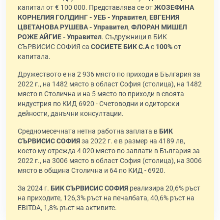
капитал от € 100 000. Представлява се от
ЖОЗЕФИНА
КОРНЕЛИЯ ГОЛДИНГ - УЕБ - Управител
,
ЕВГЕНИЯ
ЦВЕТАНОВА РУШЕВА - Управител
,
ФЛОРАН МИШЕЛ
РОЖЕ АЙГИЕ - Управител
. Съдружници в БИК
СЪРВИСИС СОФИЯ са
СОСИЕТЕ БИК С.А
с
100%
от
капитала.
Дружеството е на 2 936 място по приходи в България за
2022 г., на 1482 място в област София (столица), на 1482
място в Столична и на 5 място по приходи в своята
индустрия по КИД 6920 - Счетоводни и одиторски
дейности, данъчни консултации.
Средномесечната нетна работна заплата в
БИК
СЪРВИСИС СОФИЯ
за 2022 г. е в размер на 4189 лв,
което му отрежда 4 020 място по заплати в България за
2022 г., на 3006 място в област София (столица), на 3006
място в община Столична и 64 по КИД - 6920.
За 2024 г.
БИК СЪРВИСИС СОФИЯ
реализира 20,6% ръст
на приходите, 126,3% ръст на печалбата, 40,6% ръст на
EBITDA, 1,8% ръст на активите.