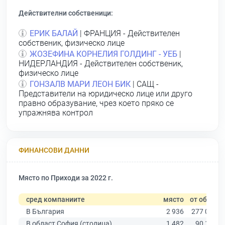
Действителни собственици:
ЕРИК БАЛАЙ
| ФРАНЦИЯ - Действителен
собственик, физическо лице
ЖОЗЕФИНА КОРНЕЛИЯ ГОЛДИНГ - УЕБ
|
НИДЕРЛАНДИЯ - Действителен собственик,
физическо лице
ГОНЗАЛВ МАРИ ЛЕОН БИК
| САЩ -
Представители на юридическо лице или друго
правно образувание, чрез което пряко се
упражнява контрол
ФИНАНСОВИ ДАННИ
Място по Приходи за 2022 г.
сред компаниите
място
от общо
В България
2 936
277 019
В област София (столица)
1 482
90 178