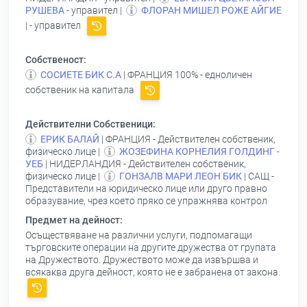
РУШЕВА
- управител |
ФЛОРАН МИШЕЛ РОЖЕ АЙГИЕ
| - управител
Собственост:
СОСИЕТЕ БИК С.А
| ФРАНЦИЯ 100% - едноличен
собственик на капитала
Действителни Собственици:
ЕРИК БАЛАЙ
| ФРАНЦИЯ - Действителен собственик,
физическо лице |
ЖОЗЕФИНА КОРНЕЛИЯ ГОЛДИНГ -
УЕБ
| НИДЕРЛАНДИЯ - Действителен собственик,
физическо лице |
ГОНЗАЛВ МАРИ ЛЕОН БИК
| САЩ -
Представители на юридическо лице или друго правно
образувание, чрез което пряко се упражнява контрол
Предмет на дейност:
Осъществяване на различни услуги, подпомагащи
търговските операции на другите дружества от групата
на Дружеството. Дружеството може да извършва и
всякаква друга дейност, която не е забранена от закона.