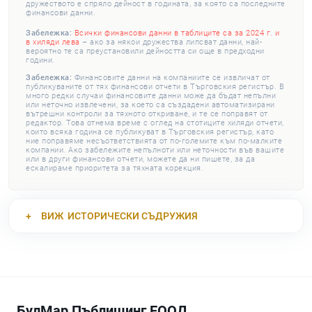
дружеството е спряло дейност в годината, за която са последните
финансови данни.
Забележка:
Всички финансови данни в таблиците са за 2024 г. и
в хиляди лева
– ако за някои дружества липсват данни, най-
вероятно те са преустановили дейността си още в предходни
години.
Забележка:
Финансовите данни на компаниите се извличат от
публикуваните от тях финансови отчети в Търговския регистър. В
много редки случаи финансовите данни може да бъдат непълни
или неточно извлечени, за което са създадени автоматизирани
вътрешни контроли за тяхното откриване, и те се поправят от
редактор. Това отнема време с оглед на стотиците хиляди отчети,
които всяка година се публикуват в Търговския регистър, като
ние поправяме несъответствията от по-големите към по-малките
компании. Ако забележите непълноти или неточности във вашите
или в други финансови отчети, можете да ни пишете, за да
ескалираме приоритета за тяхната корекция.
ВИЖ
ИСТОРИЧЕСКИ СЪДРУЖИЯ
БулМар Пъблишинг ЕООД