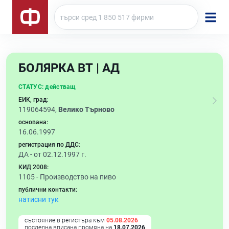
БОЛЯРКА ВТ | АД
СТАТУС:
действащ
ЕИК, град:
119064594,
Велико Търново
основана:
16.06.1997
регистрация по ДДС:
ДА - от 02.12.1997 г.
КИД 2008:
1105 -
Производство на пиво
публични контакти:
натисни тук
състояние в регистъра към
05.08.2026
последна вписана промяна на
18.07.2026