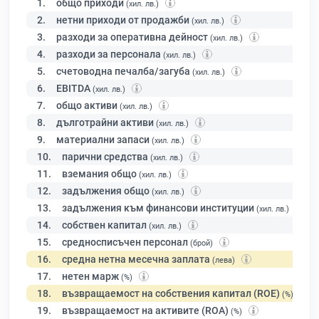
1.
общо приходи
(хил. лв.)
2.
нетни приходи от продажби
(хил. лв.)
3.
разходи за оперативна дейност
(хил. лв.)
4.
разходи за персонала
(хил. лв.)
5.
счетоводна печалба/загуба
(хил. лв.)
6.
EBITDA
(хил. лв.)
7.
общо активи
(хил. лв.)
8.
дълготрайни активи
(хил. лв.)
9.
материални запаси
(хил. лв.)
10.
парични средства
(хил. лв.)
11.
вземания общо
(хил. лв.)
12.
задължения общо
(хил. лв.)
13.
задължения към финансови институции
(хил. лв.)
14.
собствен капитал
(хил. лв.)
15.
средносписъчен персонал
(брой)
16.
средна нетна месечна заплата
(лева)
17.
нетен марж
(%)
18.
възвращаемост на собствения капитал (ROE)
(%)
19.
възвращаемост на активите (ROA)
(%)