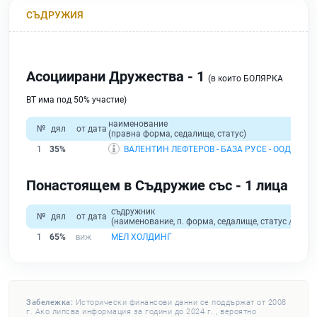
СЪДРУЖИЯ
Асоциирани Дружества - 1
(в които БОЛЯРКА
ВТ има под 50% участие)
наименование
№
дял
от дата
(правна форма, седалище, статус)
1
35%
ВАЛЕНТИН ЛЕФТЕРОВ - БАЗА РУСЕ - ООД
| ООД 
Понастоящем в Съдружие със - 1 лица
съдружник
№
дял
от дата
(наименование, п. форма, седалище, статус / физи
1
65%
МЕЛ ХОЛДИНГ
Забележка:
Исторически финансови данни се поддържат от 2008
г. Ако липсва информация за години до 2024 г. , вероятно