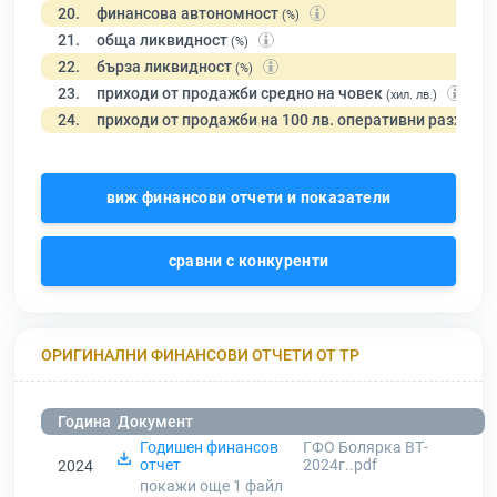
20.
финансова автономност
(%)
21.
обща ликвидност
(%)
22.
бърза ликвидност
(%)
23.
приходи от продажби средно на човек
(хил. лв.)
24.
приходи от продажби на 100 лв. оперативни разходи
виж финансови отчети и показатели
сравни с конкуренти
ОРИГИНАЛНИ ФИНАНСОВИ ОТЧЕТИ ОТ ТР
Година
Документ
Годишен финансов
ГФО Болярка ВТ-
отчет
2024г..pdf
2024
покажи още 1
файл