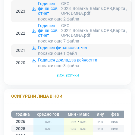
Годишен
GFO
финансов
2023_Boliarka_Balans,OPR,Kapital,
2023
отчет
OPP, DMNA.pdf
покажи още 2
файла
Годишен
GFO
финансов
2022_Boliarka_Balans,OPR,Kapital,
2022
отчет
OPP, DMNA.pdf
покажи още 7
файла
Годишен финансов отчет
2021
покажи още 1
файл
Годишен доклад за дейността
2020
покажи още 3
файла
виж всички
ОСИГУРЕНИ ЛИЦА В НОИ
година
средно год.
мин - макс
яну
фев
мар
2026
-
2025
-