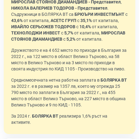
МИРОСЛАВ СТОЯНОВ ДИАМАНДИЕВ - Представител
,
НИКОЛА ВАЛЕРИЕВ ТОДОРОВ - Представител
.
Съдружници в БОЛЯРКА ВТ са
БРЮЪРИ ИНВЕСТМЪНТ
с
43,6%
от капитала,
АСЕТС ГРУП
с
35,1%
от капитала,
ИВАЙЛО СЕРЬОЖЕВ ТОДОРОВ
с
10,4%
от капитала,
ТЕХНОЛОДЖИ ИНВЕСТ
с
5,7%
от капитала,
МИРОСЛАВ
СТОЯНОВ ДИАМАНДИЕВ
с
5,2%
от капитала.
Дружеството е на 4 652 място по приходи в България за
2022 г., на 122 място в област Велико Търново, на 58
място в Велико Търново и на 3 място по приходи в
своята индустрия по КИД 1105 - Производство на пиво.
Средномесечната нетна работна заплата в
БОЛЯРКА ВТ
за 2022 г. е в размер на 1357 лв, което му отрежда 25
790 място по заплати в България за 2022 г., на 455
място в област Велико Търново, на 227 място в община
Велико Търново и 9 по КИД - 1105.
За 2024 г.
БОЛЯРКА ВТ
реализира 1,6% ръст на
активите.