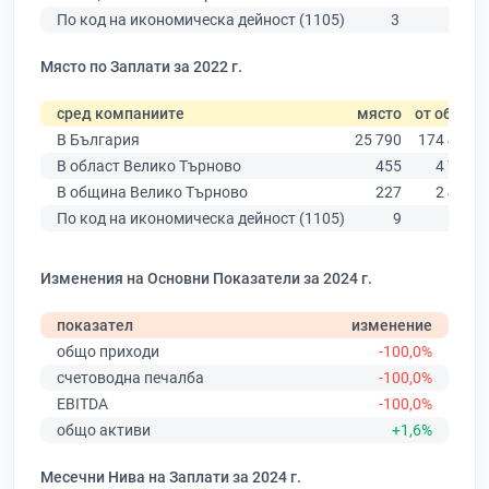
По код на икономическа дейност (1105)
3
31
Място по Заплати за 2022 г.
сред компаниите
място
от общо
В България
25 790
174 403
В област Велико Търново
455
4 787
В община Велико Търново
227
2 456
По код на икономическа дейност (1105)
9
21
Изменения на Основни Показатели за 2024 г.
показател
изменение
общо приходи
-100,0%
счетоводна печалба
-100,0%
EBITDA
-100,0%
общо активи
+1,6%
Месечни Нива на Заплати за 2024 г.