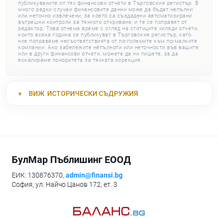
публикуваните от тях финансови отчети в Търговския регистър. В
много редки случаи финансовите данни може да бъдат непълни
или неточно извлечени, за което са създадени автоматизирани
вътрешни контроли за тяхното откриване, и те се поправят от
редактор. Това отнема време с оглед на стотиците хиляди отчети,
които всяка година се публикуват в Търговския регистър, като
ние поправяме несъответствията от по-големите към по-малките
компании. Ако забележите непълноти или неточности във вашите
или в други финансови отчети, можете да ни пишете, за да
ескалираме приоритета за тяхната корекция.
ВИЖ
ИСТОРИЧЕСКИ СЪДРУЖИЯ
БулМар Пъблишинг ЕООД
ЕИК: 130876370,
admin@finansi.bg
София, ул. Найчо Цанов 172, ет. 3