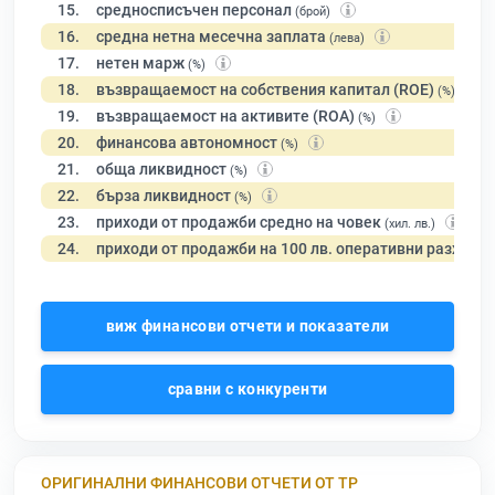
15.
средносписъчен персонал
(брой)
16.
средна нетна месечна заплата
(лева)
17.
нетен марж
(%)
18.
възвращаемост на собствения капитал (ROE)
(%)
19.
възвращаемост на активите (ROA)
(%)
20.
финансова автономност
(%)
21.
обща ликвидност
(%)
22.
бърза ликвидност
(%)
23.
приходи от продажби средно на човек
(хил. лв.)
24.
приходи от продажби на 100 лв. оперативни разходи
виж финансови отчети и показатели
сравни с конкуренти
ОРИГИНАЛНИ ФИНАНСОВИ ОТЧЕТИ ОТ ТР