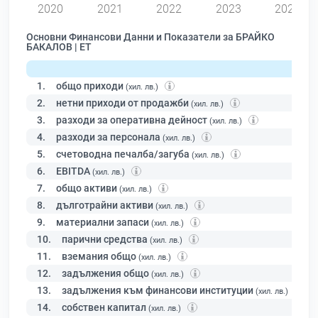
2020
2021
2022
2023
2024
Основни Финансови Данни и Показатели за БРАЙКО
БАКАЛОВ | ЕТ
1.
общо приходи
(хил. лв.)
2.
нетни приходи от продажби
(хил. лв.)
3.
разходи за оперативна дейност
(хил. лв.)
4.
разходи за персонала
(хил. лв.)
5.
счетоводна печалба/загуба
(хил. лв.)
6.
EBITDA
(хил. лв.)
7.
общо активи
(хил. лв.)
8.
дълготрайни активи
(хил. лв.)
9.
материални запаси
(хил. лв.)
10.
парични средства
(хил. лв.)
11.
вземания общо
(хил. лв.)
12.
задължения общо
(хил. лв.)
13.
задължения към финансови институции
(хил. лв.)
14.
собствен капитал
(хил. лв.)