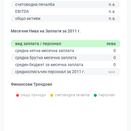
счетоводна печалба
n.a.
EBITDA
n.a.
общо активи
n.a.
Месечни Нива на Заплати за 2011 г.
вид заплата / персонал
лева
средна нетна месечна заплата
0
средна брутна месечна заплата
0
среден бюджет за месечна заплата
0
средносписъчен персонал за 2011 г.
Финансови Трендове
общо приходи
счетоводна печалба
персонал
0