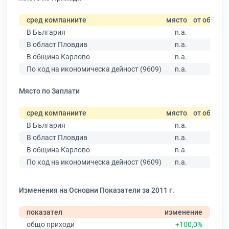
сред компаниите
място
от общо
В България
n.a.
В област Пловдив
n.a.
В община Карлово
n.a.
По код на икономическа дейност (9609)
n.a.
Място по Заплати
сред компаниите
място
от общо
В България
n.a.
В област Пловдив
n.a.
В община Карлово
n.a.
По код на икономическа дейност (9609)
n.a.
Изменения на Основни Показатели за 2011 г.
показател
изменение
общо приходи
+100,0%