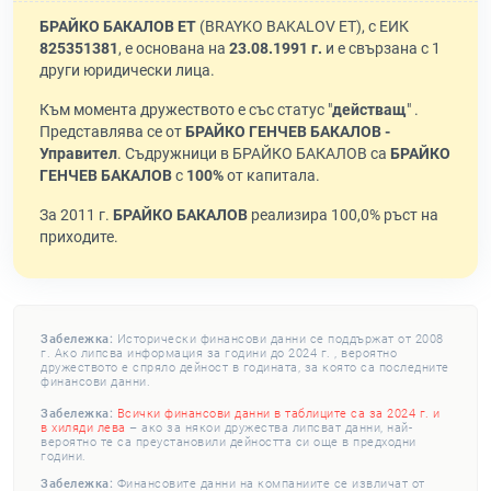
БРАЙКО БАКАЛОВ ЕТ
(BRAYKO BAKALOV ET), с ЕИК
825351381
, е основана на
23.08.1991 г.
и е свързана с 1
други юридически лица.
Към момента дружеството е със статус "
действащ
" .
Представлява се от
БРАЙКО ГЕНЧЕВ БАКАЛОВ -
Управител
. Съдружници в БРАЙКО БАКАЛОВ са
БРАЙКО
ГЕНЧЕВ БАКАЛОВ
с
100%
от капитала.
За 2011 г.
БРАЙКО БАКАЛОВ
реализира 100,0% ръст на
приходите.
Забележка:
Исторически финансови данни се поддържат от 2008
г. Ако липсва информация за години до 2024 г. , вероятно
дружеството е спряло дейност в годината, за която са последните
финансови данни.
Забележка:
Всички финансови данни в таблиците са за 2024 г. и
в хиляди лева
– ако за някои дружества липсват данни, най-
вероятно те са преустановили дейността си още в предходни
години.
Забележка:
Финансовите данни на компаниите се извличат от