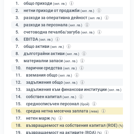
1.
общо приходи
(хил. лв.)
2.
нетни приходи от продажби
(хил. лв.)
3.
разходи за оперативна дейност
(хил. лв.)
4.
разходи за персонала
(хил. лв.)
5.
счетоводна печалба/загуба
(хил. лв.)
6.
EBITDA
(хил. лв.)
7.
общо активи
(хил. лв.)
8.
дълготрайни активи
(хил. лв.)
9.
материални запаси
(хил. лв.)
10.
парични средства
(хил. лв.)
11.
вземания общо
(хил. лв.)
12.
задължения общо
(хил. лв.)
13.
задължения към финансови институции
(хил. лв.)
14.
собствен капитал
(хил. лв.)
15.
средносписъчен персонал
(брой)
16.
средна нетна месечна заплата
(лева)
17.
нетен марж
(%)
18.
възвращаемост на собствения капитал (ROE)
(%)
19.
възвращаемост на активите (ROA)
(%)