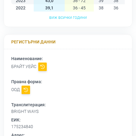
2023
43,0
36 - 72
39
38
36
2022
39,1
36 - 45
38
36
36
виж всички години
РЕГИСТЪРНИ ДАННИ
Наименование:
БРАЙТ УЕЙС
Правна форма:
ООД
Транслитерация:
BRIGHT WAYS
ЕИК:
175234840
Адрес: