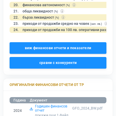
20.
финансова автономност
(%)
21.
обща ликвидност
(%)
22.
бърза ликвидност
(%)
23.
приходи от продажби средно на човек
(хил. лв.)
24.
приходи от продажби на 100 лв. оперативни разходи
виж финансови отчети и показатели
сравни с конкуренти
ОРИГИНАЛНИ ФИНАНСОВИ ОТЧЕТИ ОТ ТР
Година
Документ
Годишен финансов
GFO_2024_BW.pdf
отчет
2024
покажи още 1
файл