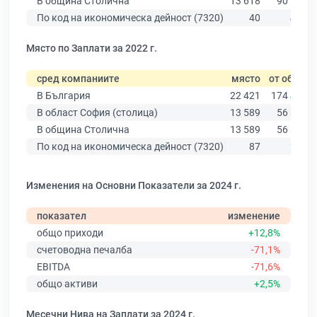
В община Столична
13 618
90 178
По код на икономическа дейност (7320)
40
425
Място по Заплати за 2022 г.
сред компаниите
място
от общо
В България
22 421
174 403
В област София (столица)
13 589
56 378
В община Столична
13 589
56 378
По код на икономическа дейност (7320)
87
218
Изменения на Основни Показатели за 2024 г.
показател
изменение
общо приходи
+12,8%
счетоводна печалба
-71,1%
EBITDA
-71,6%
общо активи
+2,5%
Месечни Нива на Заплати за 2024 г.