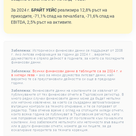
За 2024 г.
БРАЙТ УЕЙС
реализира 12,8% ръст на
приходите, -71,1% спад на печалбата, -71,6% спад на
EBITDA, 2,5% ръст на активите.
Забележка:
Исторически финансови данни се поддържат от 2008
г. Ако липсва информация за години до 2024 г. , вероятно
дружеството е спряло дейност в годината, за която са последните
финансови данни.
Забележка:
Всички финансови данни в таблиците са за 2024 г. и
в хиляди лева
– ако за някои дружества липсват данни, най-
вероятно те са преустановили дейността си още в предходни
години.
Забележка:
Финансовите данни на компаниите се извличат от
публикуваните от тях финансови отчети в Търговския регистър. В
много редки случаи финансовите данни може да бъдат непълни
или неточно извлечени, за което са създадени автоматизирани
вътрешни контроли за тяхното откриване, и те се поправят от
редактор. Това отнема време с оглед на стотиците хиляди отчети,
които всяка година се публикуват в Търговския регистър, като
ние поправяме несъответствията от по-големите към по-малките
компании. Ако забележите непълноти или неточности във вашите
или в други финансови отчети, можете да ни пишете, за да
ескалираме приоритета за тяхната корекция.