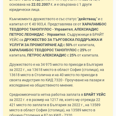
основана на
22.02.2007 г.
и е свързана с 1 други
юридически лица.
Към момента дружеството е със статус "
действащ
" и с
капитал от € 40 903,4. Представлява се от
ХАРАЛАМБОС
ТЕОДОРОС ТАНОПУЛОС - Управител
,
АЛЕКСИАДИС
ПЕТРОС ЛЕОНИДАС - Управител
. Съдружници в БРАЙТ
УЕЙС са
ДРУЖЕСТВО ЗА ТЪРГОВСКА ПОДДРЪЖКА И
УСЛУГИ ЗА ПРОМОТИРАНЕ АД
с
50%
от капитала,
ХАРАЛАМБОС ТЕОДОРОС ТАНОПУЛОС
с
25%
от
капитала,
ПЕТРОС АЛЕКСИАДИС
с
25%
от капитала.
Дружеството е на 34 975 място по приходи в България
за 2022 г., на 13618 място в област София (столица), на
13618 място в Столична и на 40 място по приходи в
своята индустрия по КИД 7320 - Проучване на пазари и
изследване на общественото мнение.
Средномесечната нетна работна заплата в
БРАЙТ УЕЙС
за 2022 г. е в размер на 1217 лв, което му отрежда 22
421 място по заплати в България за 2022 г., на 13589
място в област София (столица), на 13589 място в
община Столична и 87 по КИД - 7320.