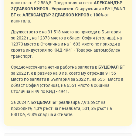
капитал от € 2 556,5. Представлява се от
АЛЕКСАНДЪР
ЗДРАВКОВ КИРОВ - Управител
. Съдружници в БУЦЕФАЛ
БГ са
АЛЕКСАНДЪР ЗДРАВКОВ КИРОВ
с
100%
от
капитала.
Дружеството е на 31 518 място по приходи в България
за 2022 г., на 12373 място в област София (столица), на
12373 място в Столична и на 1 603 място по приходи в
своята индустрия по КИД 4941 - Товарен автомобилен
транспорт.
Средномесечната нетна работна заплата в
БУЦЕФАЛ БГ
за 2022 г. е в размер на 0 лв, което му отрежда 9 155
място по заплати в България за 2022 г., на 6551 място в
област София (столица), на 6551 място в община
Столична и 49 по КИД - 4941.
За 2024 г.
БУЦЕФАЛ БГ
реализира 7,9% ръст на
приходите, 4,3% ръст на печалбата, 531,5% ръст на
EBITDA, -9,8% спад на активите.