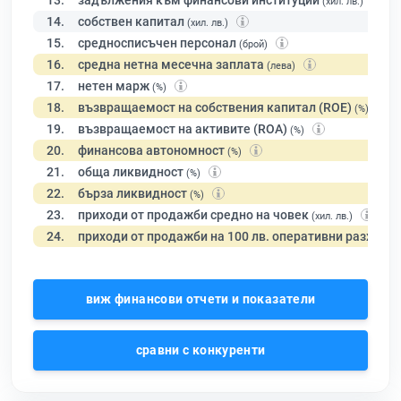
13.
задължения към финансови институции
(хил. лв.)
14.
собствен капитал
(хил. лв.)
15.
средносписъчен персонал
(брой)
16.
средна нетна месечна заплата
(лева)
17.
нетен марж
(%)
18.
възвращаемост на собствения капитал (ROE)
(%)
19.
възвращаемост на активите (ROA)
(%)
20.
финансова автономност
(%)
21.
обща ликвидност
(%)
22.
бърза ликвидност
(%)
23.
приходи от продажби средно на човек
(хил. лв.)
24.
приходи от продажби на 100 лв. оперативни разходи
виж финансови отчети и показатели
сравни с конкуренти