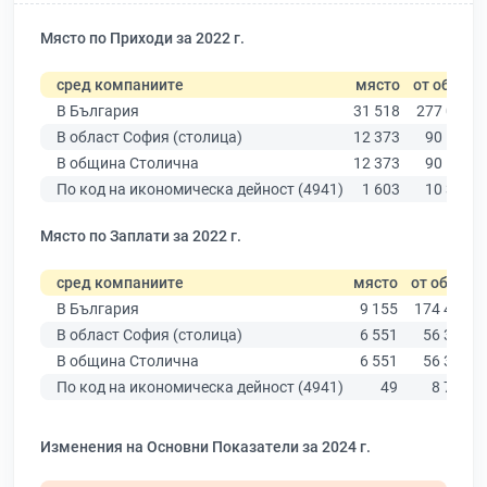
Място по Приходи за 2022 г.
сред компаниите
място
от общо
В България
31 518
277 019
В област София (столица)
12 373
90 178
В община Столична
12 373
90 178
По код на икономическа дейност (4941)
1 603
10 330
Място по Заплати за 2022 г.
сред компаниите
място
от общо
В България
9 155
174 403
В област София (столица)
6 551
56 378
В община Столична
6 551
56 378
По код на икономическа дейност (4941)
49
8 756
Изменения на Основни Показатели за 2024 г.