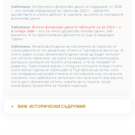
Забележка:
Исторически финансови данни се поддържат от 2008
г. Ако липсва информация за години до 2024 г. , вероятно
дружеството е спряло дейност в годината, за която са последните
финансови данни.
Забележка:
Всички финансови данни в таблиците са за 2024 г. и
в хиляди лева
– ако за някои дружества липсват данни, най-
вероятно те са преустановили дейността си още в предходни
години.
Забележка:
Финансовите данни на компаниите се извличат от
публикуваните от тях финансови отчети в Търговския регистър. В
много редки случаи финансовите данни може да бъдат непълни
или неточно извлечени, за което са създадени автоматизирани
вътрешни контроли за тяхното откриване, и те се поправят от
редактор. Това отнема време с оглед на стотиците хиляди отчети,
които всяка година се публикуват в Търговския регистър, като
ние поправяме несъответствията от по-големите към по-малките
компании. Ако забележите непълноти или неточности във вашите
или в други финансови отчети, можете да ни пишете, за да
ескалираме приоритета за тяхната корекция.
ВИЖ
ИСТОРИЧЕСКИ СЪДРУЖИЯ