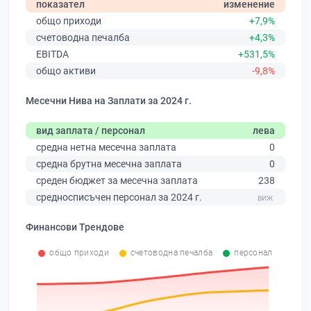
показател
изменение
общо приходи
+7,9%
счетоводна печалба
+4,3%
EBITDA
+531,5%
общо активи
-9,8%
Месечни Нива на Заплати за 2024 г.
вид заплата / персонал
лева
средна нетна месечна заплата
0
средна брутна месечна заплата
0
среден бюджет за месечна заплата
238
средносписъчен персонал за 2024 г.
Финансови Трендове
общо приходи
счетоводна печалба
персонал