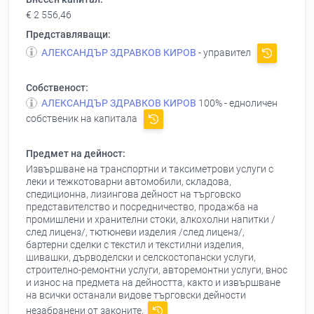
€ 2 556,46
Представляващи:
АЛЕКСАНДЪР ЗДРАВКОВ КИРОВ
- управител
Собственост:
АЛЕКСАНДЪР ЗДРАВКОВ КИРОВ
100% - едноличен
собственик на капитала
Предмет на дейност:
Извършване на транспортни и таксиметрови услуги с
леки и тежкотоварни автомобили, складова,
спедиционна, лизингова дейност на търговско
представителство и посредничество, продажба на
промишлени и хранителни стоки, алкохолни напитки /
след лиценз/, тютюневи изделия /след лиценз/,
бартерни сделки с текстил и текстилни изделия,
шивашки, дърводелски и селскостопански услуги,
строително-ремонтни услуги, авторемонтни услуги, внос
и износ на предмета на дейността, както и извършване
на всички останали видове търговски дейности
незабранени от законите.