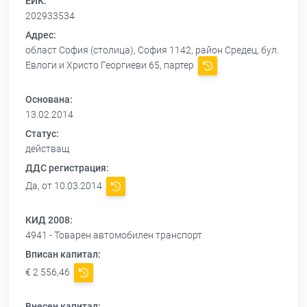
ЕИК:
202933534
Адрес:
област София (столица), София 1142, район Средец, бул.
Евлоги и Христо Георгиеви 65, партер
Основана:
13.02.2014
Статус:
действащ
ДДС регистрация:
Да, от 10.03.2014
КИД 2008:
4941 - Товарен автомобилен транспорт
Вписан капитал:
€ 2 556,46
Внесен капитал: