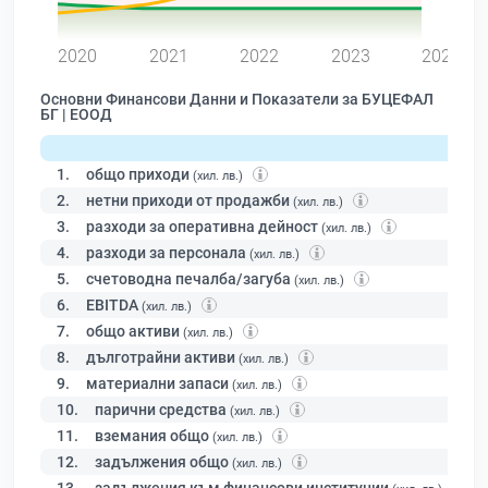
0
2020
2021
2022
2023
2024
Основни Финансови Данни и Показатели за БУЦЕФАЛ
БГ | ЕООД
1.
общо приходи
(хил. лв.)
2.
нетни приходи от продажби
(хил. лв.)
3.
разходи за оперативна дейност
(хил. лв.)
4.
разходи за персонала
(хил. лв.)
5.
счетоводна печалба/загуба
(хил. лв.)
6.
EBITDA
(хил. лв.)
7.
общо активи
(хил. лв.)
8.
дълготрайни активи
(хил. лв.)
9.
материални запаси
(хил. лв.)
10.
парични средства
(хил. лв.)
11.
вземания общо
(хил. лв.)
12.
задължения общо
(хил. лв.)