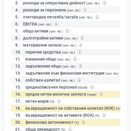
3.
разходи за оперативна дейност
(хил. лв.)
4.
разходи за персонала
(хил. лв.)
5.
счетоводна печалба/загуба
(хил. лв.)
6.
EBITDA
(хил. лв.)
7.
общо активи
(хил. лв.)
8.
дълготрайни активи
(хил. лв.)
9.
материални запаси
(хил. лв.)
10.
парични средства
(хил. лв.)
11.
вземания общо
(хил. лв.)
12.
задължения общо
(хил. лв.)
13.
задължения към финансови институции
(хил. лв.)
14.
собствен капитал
(хил. лв.)
15.
средносписъчен персонал
(брой)
16.
средна нетна месечна заплата
(лева)
17.
нетен марж
(%)
18.
възвращаемост на собствения капитал (ROE)
(%)
19.
възвращаемост на активите (ROA)
(%)
20.
финансова автономност
(%)
21.
обща ликвидност
(%)