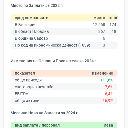
Място по Заплати за 2022 г.
сред компаниите
място
от общо
В България
12 568
174 403
В област Пловдив
867
18 305
В община Садово
6
169
По код на икономическа дейност (1039)
3
236
Изменения на Основни Показатели за 2024 г.
показател
изменение
общо приходи
+11,8%
счетоводна печалба
-7,6%
EBITDA
-6,4%
общо активи
-16,9%
Месечни Нива на Заплати за 2024 г.
вид заплата / персонал
лева