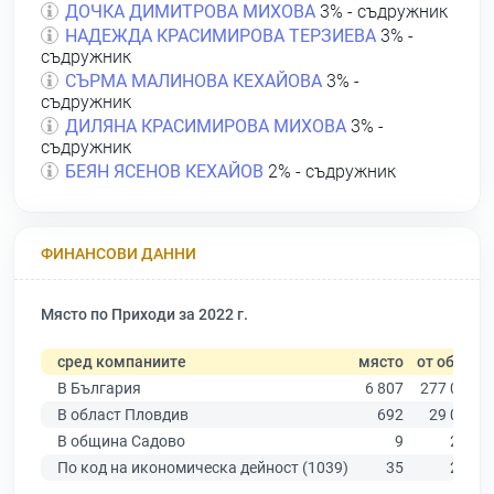
ДОЧКА ДИМИТРОВА МИХОВА
3% - съдружник
НАДЕЖДА КРАСИМИРОВА ТЕРЗИЕВА
3% -
съдружник
СЪРМА МАЛИНОВА КЕХАЙОВА
3% -
съдружник
ДИЛЯНА КРАСИМИРОВА МИХОВА
3% -
съдружник
БЕЯН ЯСЕНОВ КЕХАЙОВ
2% - съдружник
ФИНАНСОВИ ДАННИ
Място по Приходи за 2022 г.
сред компаниите
място
от общо
В България
6 807
277 019
В област Пловдив
692
29 067
В община Садово
9
273
По код на икономическа дейност (1039)
35
265