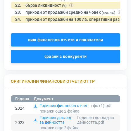
22.
бърза ликвидност
(%)
23.
приходи от продажби средно на човек
(хил. лв.)
24.
приходи от продажби на 100 лв. оперативни разходи
виж финансови отчети и показатели
сравни с конкуренти
ОРИГИНАЛНИ ФИНАНСОВИ ОТЧЕТИ ОТ ТР
Година
Документ
Годишен финансов отчет
гфо (1).pdf
2024
покажи още 2
файла
Годишен доклад
Годишен доклад за
за дейността
дейността.pdf
2023
покажи още 2
файла