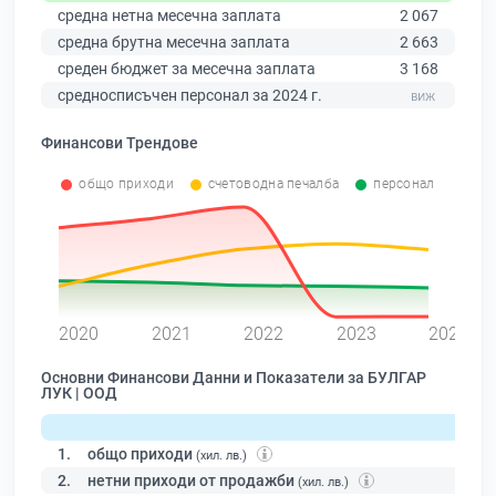
средна нетна месечна заплата
2 067
средна брутна месечна заплата
2 663
среден бюджет за месечна заплата
3 168
средносписъчен персонал за 2024 г.
Финансови Трендове
общо приходи
счетоводна печалба
персонал
0
2020
2021
2022
2023
2024
Основни Финансови Данни и Показатели за БУЛГАР
ЛУК | ООД
1.
общо приходи
(хил. лв.)
2.
нетни приходи от продажби
(хил. лв.)