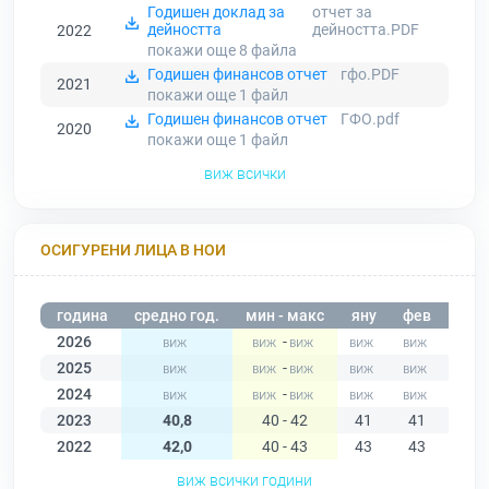
Годишен доклад за
отчет за
дейността
дейността.PDF
2022
покажи още 8
файла
Годишен финансов отчет
гфо.PDF
2021
покажи още 1
файл
Годишен финансов отчет
ГФО.pdf
2020
покажи още 1
файл
виж всички
ОСИГУРЕНИ ЛИЦА В НОИ
година
средно год.
мин - макс
яну
фев
мар
2026
-
2025
-
2024
-
2023
40,8
40 - 42
41
41
42
2022
42,0
40 - 43
43
43
43
виж всички години