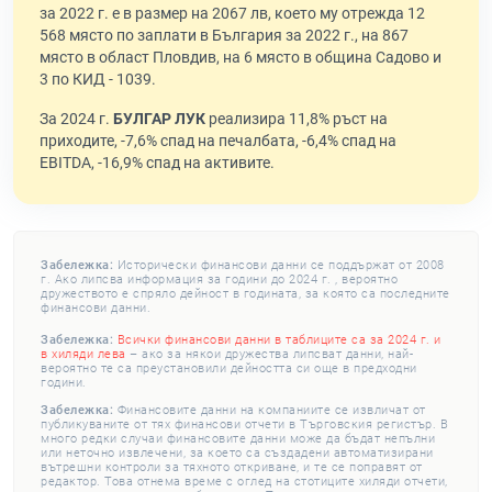
за 2022 г. е в размер на 2067 лв, което му отрежда 12
568 място по заплати в България за 2022 г., на 867
място в област Пловдив, на 6 място в община Садово и
3 по КИД - 1039.
За 2024 г.
БУЛГАР ЛУК
реализира 11,8% ръст на
приходите, -7,6% спад на печалбата, -6,4% спад на
EBITDA, -16,9% спад на активите.
Забележка:
Исторически финансови данни се поддържат от 2008
г. Ако липсва информация за години до 2024 г. , вероятно
дружеството е спряло дейност в годината, за която са последните
финансови данни.
Забележка:
Всички финансови данни в таблиците са за 2024 г. и
в хиляди лева
– ако за някои дружества липсват данни, най-
вероятно те са преустановили дейността си още в предходни
години.
Забележка:
Финансовите данни на компаниите се извличат от
публикуваните от тях финансови отчети в Търговския регистър. В
много редки случаи финансовите данни може да бъдат непълни
или неточно извлечени, за което са създадени автоматизирани
вътрешни контроли за тяхното откриване, и те се поправят от
редактор. Това отнема време с оглед на стотиците хиляди отчети,