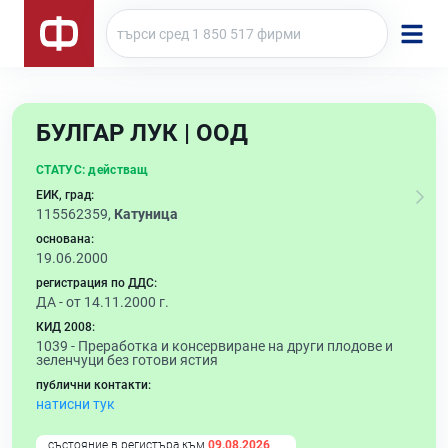
БУЛГАР ЛУК | ООД
СТАТУС:
действащ
ЕИК, град:
115562359,
Катуница
основана:
19.06.2000
регистрация по ДДС:
ДА - от 14.11.2000 г.
КИД 2008:
1039 -
Преработка и консервиране на други плодове и
зеленчуци без готови ястия
публични контакти:
натисни тук
състояние в регистъра към
09.08.2026