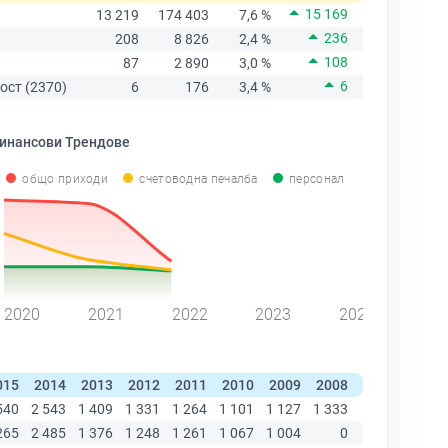
15 169
13 219
174 403
7,6 %
236
208
8 826
2,4 %
108
87
2 890
3,0 %
6
ост (2370)
6
176
3,4 %
инансови Трендове
общо приходи
счетоводна печалба
персонал
2020
2021
2022
2023
2024
015
2014
2013
2012
2011
2010
2009
2008