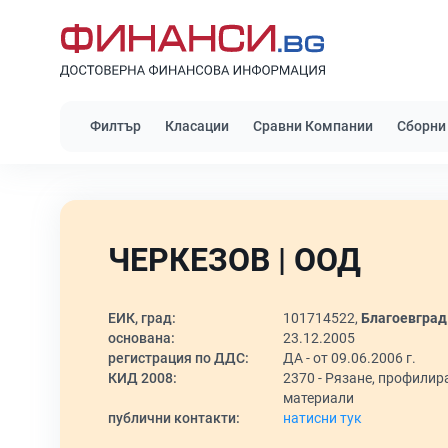
Филтър
Класации
Сравни Компании
Сборни
ЧЕРКЕЗОВ | ООД
ЕИК, град:
101714522,
Благоевград
основана:
23.12.2005
регистрация по ДДС:
ДА - от 09.06.2006 г.
КИД 2008:
2370 -
Рязане, профилира
материали
публични контакти:
натисни тук