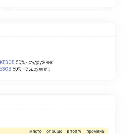
КЕЗОВ
50% - съдружник
ЕЗОВ
50% - съдружник
място
от общо
в топ %
промяна