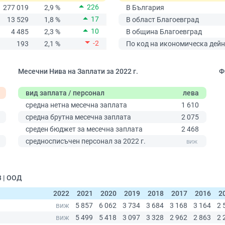
226
277 019
2,9 %
В България
17
13 529
1,8 %
В област Благоевград
10
4 485
2,3 %
В община Благоевград
-2
193
2,1 %
По код на икономическа дейн
Месечни Нива на Заплати за 2022 г.
Ф
вид заплата / персонал
лева
средна нетна месечна заплата
1 610
средна брутна месечна заплата
2 075
среден бюджет за месечна заплата
2 468
0
средносписъчен персонал за 2022 г.
 | ООД
2022
2021
2020
2019
2018
2017
2016
2