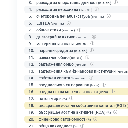
3.
разходи за оперативна дейност
(хил. лв.)
4.
разходи за персонала
(хил. лв.)
5.
счетоводна печалба/загуба
(хил. лв.)
6.
EBITDA
(хил. лв.)
7.
общо активи
(хил. лв.)
8.
дълготрайни активи
(хил. лв.)
9.
материални запаси
(хил. лв.)
10.
парични средства
(хил. лв.)
11.
вземания общо
(хил. лв.)
12.
задължения общо
(хил. лв.)
13.
задължения към финансови институции
(хил. лв
14.
собствен капитал
(хил. лв.)
15.
средносписъчен персонал
(брой)
16.
средна нетна месечна заплата
(лева)
17.
нетен марж
(%)
18.
възвращаемост на собствения капитал (ROE)
19.
възвращаемост на активите (ROA)
(%)
20.
финансова автономност
(%)
21.
обща ликвидност
(%)