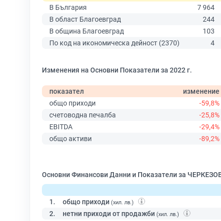
В България
7 964
В област Благоевград
244
В община Благоевград
103
По код на икономическа дейност (2370)
4
Изменения на Основни Показатели за 2022 г.
показател
изменение
общо приходи
-59,8%
счетоводна печалба
-25,8%
EBITDA
-29,4%
общо активи
-89,2%
Основни Финансови Данни и Показатели за ЧЕРКЕЗОВ
1.
общо приходи
(хил. лв.)
2.
нетни приходи от продажби
(хил. лв.)