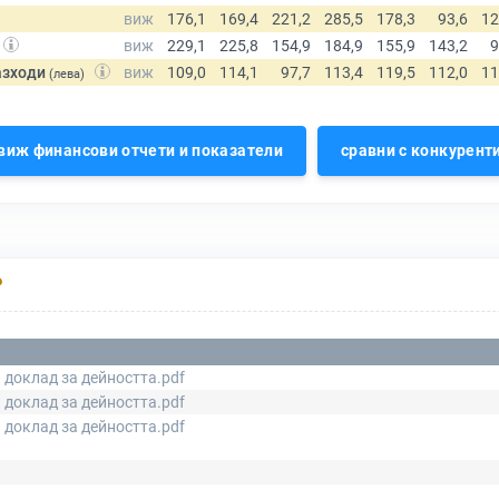
азходи
(лева)
виж финансови отчети и показатели
сравни с конкурент
Р
 доклад за дейността.pdf
 доклад за дейността.pdf
 доклад за дейността.pdf