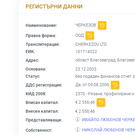
РЕГИСТЪРНИ ДАННИ
ЧЕРКЕЗОВ
Наименование:
ООД
Правна форма:
Транслитерация:
CHERKEZOV LTD
ЕИК:
101714522
област Благоевград, Благоевгра
Адрес:
Основана:
23.12.2005
Статус:
без подаден финансов отчет за
Да, от 09.06.2006
ДДС регистрация:
КИД 2008:
2370 - Рязане, профилиране 
€ 2 556,46
Вписан капитал:
Внесен капитал:
€ 2 556,46
ИВАЙЛО ЛЮБЕНОВ ЧЕРК
Представляващи:
НИКОЛАЙ ЛЮБЕНОВ ЧЕР
Собственост: