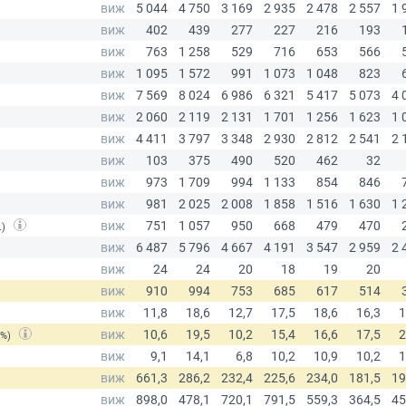
.)
(%)